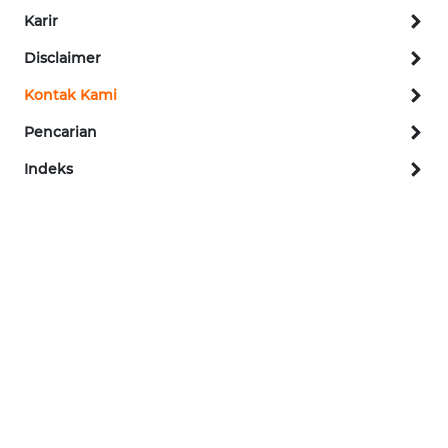
REDAKSI
Karir
Disclaimer
KARIR
Kontak Kami
DISCLAIMER
Pencarian
Wahana
Indeks
News
Regional
WN
SUMUT
WN
JAKARTA
WN
JABAR