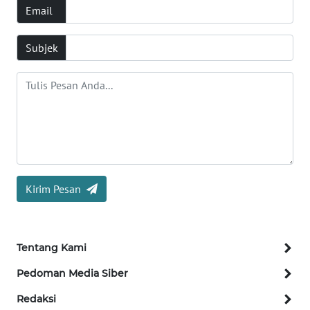
Email
Informasi
Subjek
INDEKS
BERITA
KONTAK
KAMI
INFO
IKLAN
Kirim Pesan
TENTANG
KAMI
Tentang Kami
PEDOMAN
MEDIA
Pedoman Media Siber
SIBER
Redaksi