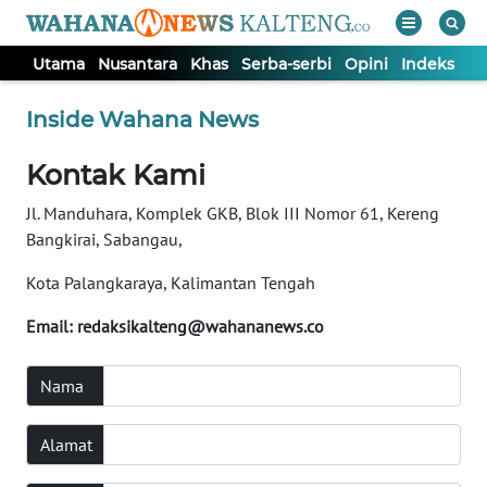
Utama
Nusantara
Khas
Serba-serbi
Opini
Indeks
WAHANA
Tutup
Inside Wahana News
TV
Kontak Kami
UTAMA
Jl. Manduhara, Komplek GKB, Blok III Nomor 61, Kereng
Bangkirai, Sabangau,
NUSANTARA
Kota Palangkaraya, Kalimantan Tengah
KHAS
Email:
redaksikalteng@wahananews.co
SERBA-
Nama
SERBI
Alamat
OPINI