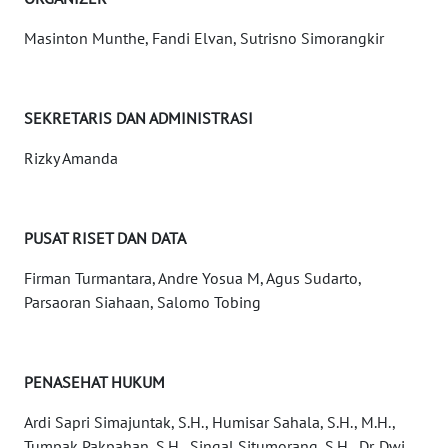
Masinton Munthe, Fandi Elvan, Sutrisno Simorangkir
WN
NUSANTARA
WN
SEKRETARIS DAN ADMINISTRASI
JOGJA
Rizky Amanda
WN
JATIM
PUSAT RISET DAN DATA
WN
Firman Turmantara, Andre Yosua M, Agus Sudarto,
BALI
Parsaoran Siahaan, Salomo Tobing
WN
KALBAR
PENASEHAT HUKUM
WN
Ardi Sapri Simajuntak, S.H., Humisar Sahala, S.H., M.H.,
KALTENG
Tumpak Pakpahan, S.H., Singal Situmorang, S.H., Dr. Dwi