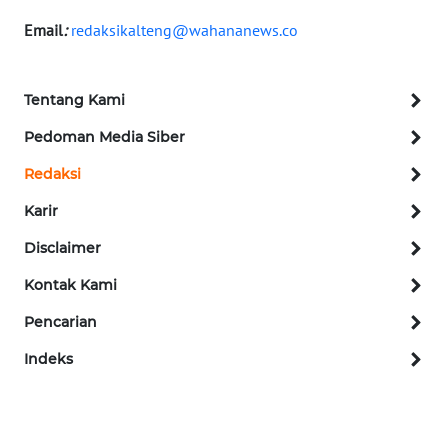
Email
:
redaksikalteng@wahananews.co
WN
TAPANULI
SELATAN
Tentang Kami
Pedoman Media Siber
WN
TANJUNG
Redaksi
LESUNG
Karir
WN
Disclaimer
KARO
Kontak Kami
WN
Pencarian
SIMALUNGUN
Indeks
WN
LABUHANBATU