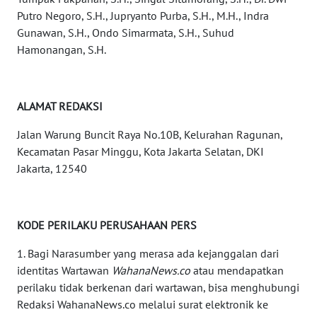
Putro Negoro, S.H., Jupryanto Purba, S.H., M.H., Indra
WN
Gunawan, S.H., Ondo Simarmata, S.H., Suhud
KALTARA
Hamonangan, S.H.
WN
KALSEL
ALAMAT REDAKSI
WN
Jalan Warung Buncit Raya No.10B, Kelurahan Ragunan,
KALTIM
Kecamatan Pasar Minggu, Kota Jakarta Selatan, DKI
Jakarta, 12540
WN
SULSEL
KODE PERILAKU PERUSAHAAN PERS
WN
GORONTALO
1. Bagi Narasumber yang merasa ada kejanggalan dari
identitas Wartawan
WahanaNews.co
atau mendapatkan
perilaku tidak berkenan dari wartawan, bisa menghubungi
WN
Redaksi WahanaNews.co melalui surat elektronik ke
SULUT