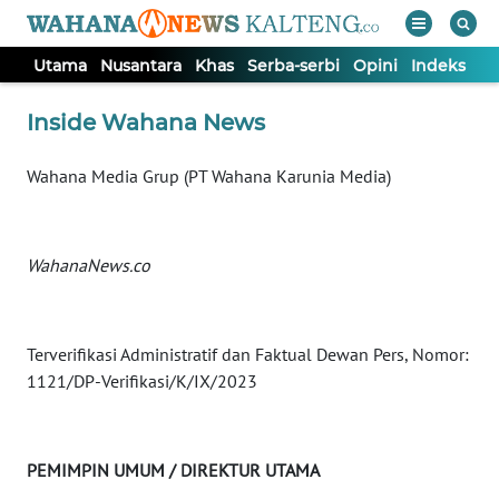
Utama
Nusantara
Khas
Serba-serbi
Opini
Indeks
WAHANA
Tutup
Inside Wahana News
TV
Wahana Media Grup (PT Wahana Karunia Media)
UTAMA
NUSANTARA
WahanaNews.co
KHAS
Terverifikasi Administratif dan Faktual Dewan Pers, Nomor:
SERBA-
1121/DP-Verifikasi/K/IX/2023
SERBI
OPINI
PEMIMPIN UMUM / DIREKTUR UTAMA