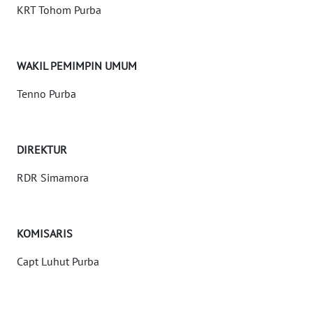
KRT Tohom Purba
Informasi
INDEKS
BERITA
WAKIL PEMIMPIN UMUM
Tenno Purba
KONTAK
KAMI
DIREKTUR
INFO
IKLAN
RDR Simamora
TENTANG
KAMI
KOMISARIS
PEDOMAN
Capt Luhut Purba
MEDIA
SIBER