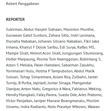
Robert Panggabean
WN
SERAMBI
REPORTER
Sukirman, Abdul Hasyim Siahaan, Masinton Munthe,
WN
Gunawan Gatot Suntoro, Zahara Sitio, Indri Lesmana,
JAMBI
Jhonaha Nababan, Johanes Silvano Nababan, Fikri Jaka
Irmana, Khairul F Dolok Saribu, Edi Surya, Rafles MS,
WN
Mampe Sirait, Nimrot Acon Sirait, Jungjungan Situmorang,
SULTRA
Hotler Marpaung, Posma Tom Naenggolan, Robintang S,
Aston S Meliala, Paian Hamdani, Sabarman Zalukhu,
WN
Yonimasari Hulu, Hotma P Tampubolon, Abdul Malik
NTB
Soloan, Tohap Simaremare, Aslam Roy, Zulbahri, Janter
Turnip, B Purba, Jepriadi, Jontar Sinaga, Mangandar
WN
Sianipar, Anton Natu, Gregorius A Wara, Fabianus Weking,
SULTENG
Hendly Mangkali, Falky Parera, Sueda Ode, Aries Pratomo,
Victor Panjaitan, Janiper Manase Boangmanalu, Muslim
WN
Sinamo, Indra Radianto, Noto Prasetyo Wibowo, Wawan
SULBAR