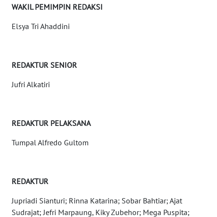
WAKIL PEMIMPIN REDAKSI
WN
Elsya Tri Ahaddini
BANTEN
WN
NTT
REDAKTUR SENIOR
Jufri Alkatiri
WN
KEPRI
REDAKTUR PELAKSANA
WN
PAPUA
Tumpal Alfredo Gultom
WN
PAPUA
BARAT
REDAKTUR
Jupriadi Sianturi; Rinna Katarina; Sobar Bahtiar; Ajat
WN
Sudrajat; Jefri Marpaung, Kiky Zubehor; Mega Puspita;
RIAU