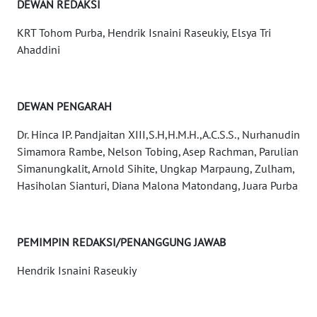
DEWAN REDAKSI
REDAKSI
KRT Tohom Purba, Hendrik Isnaini Raseukiy, Elsya Tri
KARIR
Ahaddini
DISCLAIMER
DEWAN PENGARAH
Wahana
News
Dr. Hinca IP. Pandjaitan XIII,S.H,H.M.H.,A.C.S.S., Nurhanudin
Regional
Simamora Rambe, Nelson Tobing, Asep Rachman, Parulian
Simanungkalit, Arnold Sihite, Ungkap Marpaung, Zulham,
WN
Hasiholan Sianturi, Diana Malona Matondang, Juara Purba
SUMUT
WN
PEMIMPIN REDAKSI/PENANGGUNG JAWAB
JAKARTA
Hendrik Isnaini Raseukiy
WN
JABAR