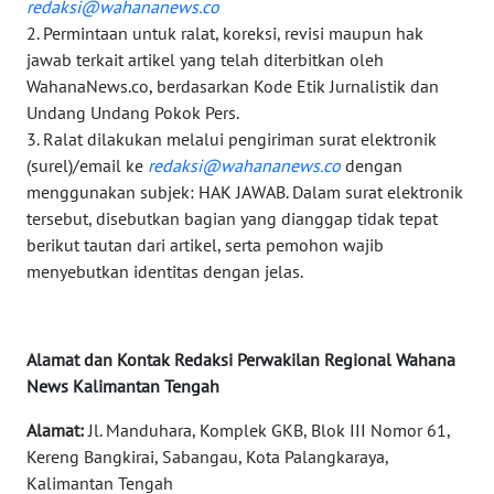
redaksi@wahananews.co
2. Permintaan untuk ralat, koreksi, revisi maupun hak
WN
jawab terkait artikel yang telah diterbitkan oleh
MALUKU
WahanaNews.co, berdasarkan Kode Etik Jurnalistik dan
Undang Undang Pokok Pers.
WN
3. Ralat dilakukan melalui pengiriman surat elektronik
MALUT
(surel)/email ke
redaksi@wahananews.co
dengan
menggunakan subjek: HAK JAWAB. Dalam surat elektronik
WN
tersebut, disebutkan bagian yang dianggap tidak tepat
DAIRI
berikut tautan dari artikel, serta pemohon wajib
menyebutkan identitas dengan jelas.
WN
DANAU
TOBA
Alamat dan Kontak Redaksi Perwakilan Regional Wahana
News Kalimantan Tengah
WN
NIAS
Alamat:
Jl. Manduhara, Komplek GKB, Blok III Nomor 61,
Kereng Bangkirai, Sabangau, Kota Palangkaraya,
WN
Kalimantan Tengah
LANGKAT