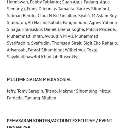
Hermawan, Febby Fabianto; Suan Agus Padang, Agus
Semunya, Frans D Jermias Tamaela, Sances Sitompul,
WN
Salman Berutu, Clara N Br Panjaitan, Syafi'i, M Aslam Roy
BABEL
Simbolon, Ali Hasmi, Sahala Pangaribuan, Agnes Yohana
Sinaga, Fransiskus Daniel Dhena Kogha, Mitcui Pardede,
WN
Muhammad Imran, Awiludin M Ali, Muhammad
SUMBAR
Syarifuddin, Syafrudin, Thomson Sirait, Sigit Eko Raharjo,
Ariyansah, Panroi Sihombing; Wilhelmus Toka;
WN
Sayyidatiihawdhi Khadijah Raseukiy;
SUMSEL
WN
MULTIMEDIA DAN MEDIA SOSIAL
BENGKULU
Jefry, Tomy Saragih, Trisno, Makmur Sihombing, Mitcui
Pardede, Tanjung Silaban
WN
LAMPUNG
WN
PEMASARAN KONTEN/ACCOUNT EXECUTIVE / EVENT
JATENG
ORGANIZER