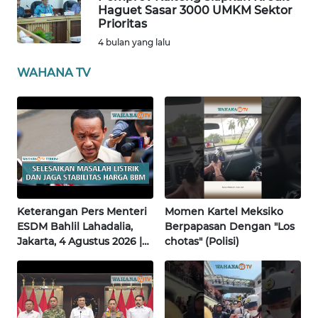
Haguet Sasar 3000 UMKM Sektor
Prioritas
WN
4 bulan yang lalu
BABEL
WAHANA TV
WN
SUMBAR
WN
SUMSEL
WN
BENGKULU
Keterangan Pers Menteri
Momen Kartel Meksiko
ESDM Bahlil Lahadalia,
Berpapasan Dengan "Los
Jakarta, 4 Agustus 2026 |
chotas" (Polisi)
WN
Wahana Terkini
LAMPUNG
WN
JATENG