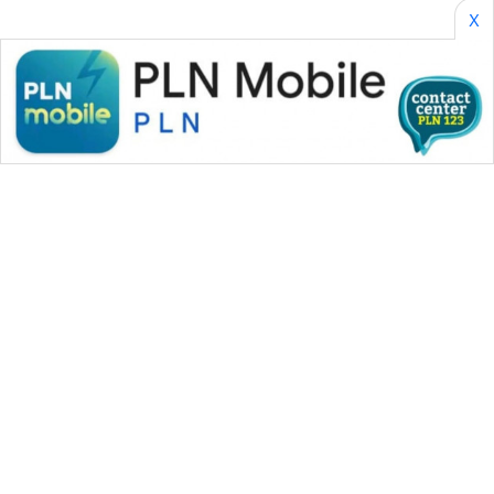
X
SONYA
ASA
NEWS
WAHANA MEDIA GROUP
|
|
|
WAHANA NEWS co
WAHANA TANI
WAHANA ADVOKAT
|
|
WAHANA INFRASTRUKTUR
WAHANA KONSUMEN