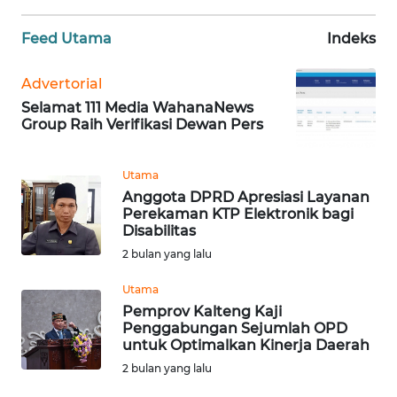
WN
Feed Utama
Indeks
BANTEN
Advertorial
WN
Selamat 111 Media WahanaNews
NTT
Group Raih Verifikasi Dewan Pers
WN
Utama
KEPRI
Anggota DPRD Apresiasi Layanan
Perekaman KTP Elektronik bagi
WN
Disabilitas
PAPUA
2 bulan yang lalu
Utama
WN
Pemprov Kalteng Kaji
PAPUA
Penggabungan Sejumlah OPD
BARAT
untuk Optimalkan Kinerja Daerah
2 bulan yang lalu
WN
RIAU