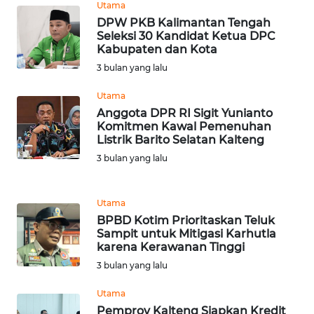
Utama
DPW PKB Kalimantan Tengah
Seleksi 30 Kandidat Ketua DPC
WN
Kabupaten dan Kota
SERAMBI
3 bulan yang lalu
WN
Utama
JAMBI
Anggota DPR RI Sigit Yunianto
Komitmen Kawal Pemenuhan
Listrik Barito Selatan Kalteng
WN
SULTRA
3 bulan yang lalu
WN
Utama
NTB
BPBD Kotim Prioritaskan Teluk
Sampit untuk Mitigasi Karhutla
WN
karena Kerawanan Tinggi
SULTENG
3 bulan yang lalu
Utama
WN
SULBAR
Pemprov Kalteng Siapkan Kredit