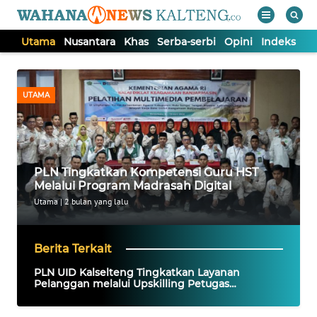
Utama
Nusantara
Khas
Serba-serbi
Opini
Indeks
WAHANA
Tutup
TV
UTAMA
UTAMA
NUSANTARA
PLN Tingkatkan Kompetensi Guru HST
Melalui Program Madrasah Digital
KHAS
Utama
|
2 bulan yang lalu
SERBA-
Berita Terkait
SERBI
PLN UID Kalselteng Tingkatkan Layanan
Pelanggan melalui Upskilling Petugas
Frontliner
OPINI