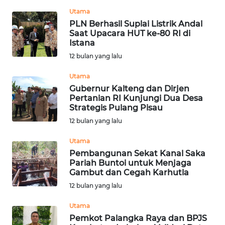
WN
Utama
TAPANULI
PLN Berhasil Suplai Listrik Andal
TENGAH
Saat Upacara HUT ke-80 RI di
Istana
WN DELI
12 bulan yang lalu
SERDANG
Utama
Gubernur Kalteng dan Dirjen
WN
Pertanian RI Kunjungi Dua Desa
TEBING
Strategis Pulang Pisau
TINGGI
12 bulan yang lalu
WN
Utama
PAKPAK
Pembangunan Sekat Kanal Saka
Pariah Buntoi untuk Menjaga
Gambut dan Cegah Karhutla
WN
12 bulan yang lalu
KARAWANG
Utama
WN
Pemkot Palangka Raya dan BPJS