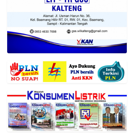
REDAKSI
KARIR
DISCLAIMER
Wahana
News
Regional
WN
SUMUT
WN
JAKARTA
WN
JABAR