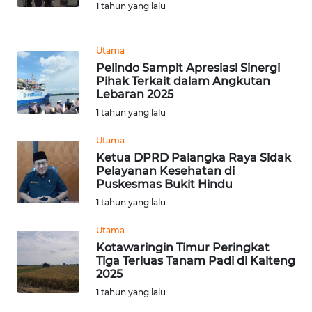
1 tahun yang lalu
Wahana
Media
Utama
Group
Pelindo Sampit Apresiasi Sinergi
Pihak Terkait dalam Angkutan
WAHANA
Lebaran 2025
NEWS
1 tahun yang lalu
WAHANA
Utama
TANI
Ketua DPRD Palangka Raya Sidak
Pelayanan Kesehatan di
Puskesmas Bukit Hindu
WAHANA
1 tahun yang lalu
ADVOKAT
Utama
WAHANA
Kotawaringin Timur Peringkat
INFRASTRUKTUR
Tiga Terluas Tanam Padi di Kalteng
2025
1 tahun yang lalu
WAHANA
KONSUMEN