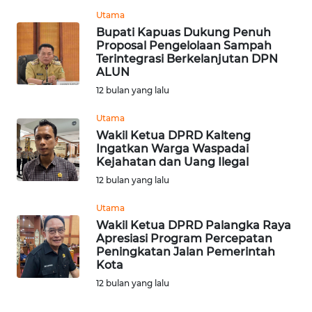
Utama
Bupati Kapuas Dukung Penuh
WN
Proposal Pengelolaan Sampah
TAPANULI
Terintegrasi Berkelanjutan DPN
SELATAN
ALUN
12 bulan yang lalu
WN
TANJUNG
Utama
LESUNG
Wakil Ketua DPRD Kalteng
Ingatkan Warga Waspadai
Kejahatan dan Uang Ilegal
WN
12 bulan yang lalu
KARO
Utama
WN
Wakil Ketua DPRD Palangka Raya
SIMALUNGUN
Apresiasi Program Percepatan
Peningkatan Jalan Pemerintah
Kota
WN
12 bulan yang lalu
LABUHANBATU