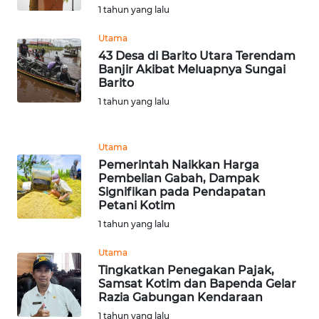
1 tahun yang lalu
WN
SUMEDANG
Utama
43 Desa di Barito Utara Terendam
WN
Banjir Akibat Meluapnya Sungai
CIANJUR
Barito
1 tahun yang lalu
WN
KEPULAUAN
Utama
SERIBU
Pemerintah Naikkan Harga
Pembelian Gabah, Dampak
WN
Signifikan pada Pendapatan
TANGERANG
Petani Kotim
1 tahun yang lalu
WN
Utama
BINJAI
Tingkatkan Penegakan Pajak,
Samsat Kotim dan Bapenda Gelar
WN
Razia Gabungan Kendaraan
CIREBON
1 tahun yang lalu