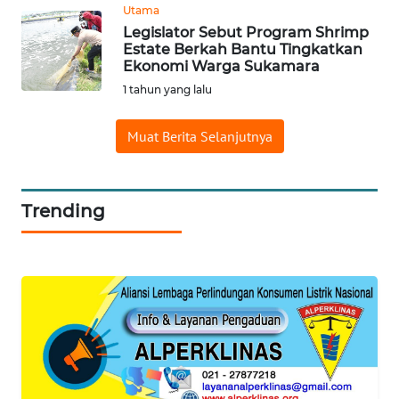
Utama
Legislator Sebut Program Shrimp
WAHANA
Estate Berkah Bantu Tingkatkan
LISTRIK
Ekonomi Warga Sukamara
1 tahun yang lalu
WAHANA
TRAVEL
Muat Berita Selanjutnya
WAHANA
TV
Trending
WAHANANEWS
ID
WAHANANEWS
CO ID
WAHANANEWS
NET