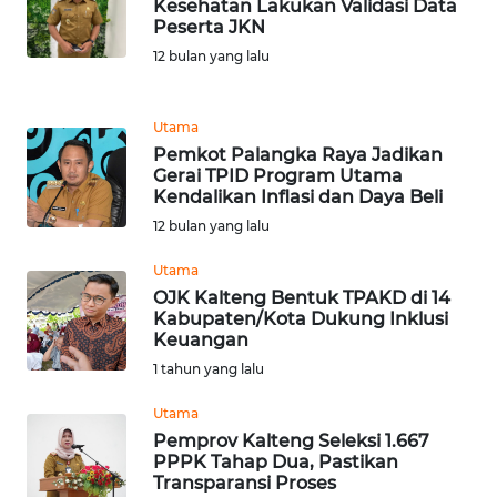
BEKASI
Kesehatan Lakukan Validasi Data
Peserta JKN
12 bulan yang lalu
WN
BOGOR
Utama
WN
Pemkot Palangka Raya Jadikan
DEPOK
Gerai TPID Program Utama
Kendalikan Inflasi dan Daya Beli
WN
12 bulan yang lalu
TAPANULI
UTARA
Utama
​OJK Kalteng Bentuk TPAKD di 14
Kabupaten/Kota Dukung Inklusi
WN
Keuangan​
SAMOSIR
1 tahun yang lalu
WN
Utama
PADANG
Pemprov Kalteng Seleksi 1.667
LAWAS
PPPK Tahap Dua, Pastikan
Transparansi Proses