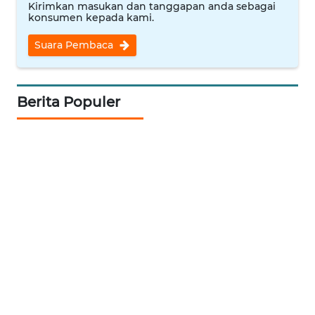
Kirimkan masukan dan tanggapan anda sebagai
konsumen kepada kami.
WAHANA
DESA
Suara Pembaca
WISATA
LAPAK
Berita Populer
WAHANA
Wahana
Network
KONSUMEN
LISTRIK
MASYARAKAT
KELISTRIKAN
WALINKI
ID