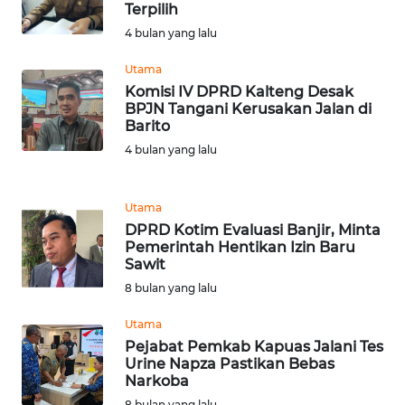
Terpilih
4 bulan yang lalu
WN
KALTARA
Utama
Komisi IV DPRD Kalteng Desak
WN
BPJN Tangani Kerusakan Jalan di
KALSEL
Barito
4 bulan yang lalu
WN
KALTIM
Utama
DPRD Kotim Evaluasi Banjir, Minta
WN
Pemerintah Hentikan Izin Baru
SULSEL
Sawit
8 bulan yang lalu
WN
GORONTALO
Utama
Pejabat Pemkab Kapuas Jalani Tes
Urine Napza Pastikan Bebas
WN
Narkoba
SULUT
8 bulan yang lalu