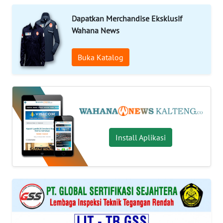
Informasi
Dapatkan Merchandise Eksklusif
Wahana News
INDEKS
BERITA
Buka Katalog
KONTAK
KAMI
INFO
IKLAN
Install Aplikasi
TENTANG
KAMI
PEDOMAN
MEDIA
SIBER