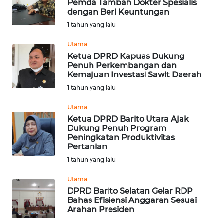
Pemda Tambah Dokter Spesialis
dengan Beri Keuntungan
WN
1 tahun yang lalu
NATUNA
Utama
Ketua DPRD Kapuas Dukung
WN
Penuh Perkembangan dan
BINTAN
Kemajuan Investasi Sawit Daerah
1 tahun yang lalu
WN
MANDALIKA
Utama
Ketua DPRD Barito Utara Ajak
Dukung Penuh Program
WN
Peningkatan Produktivitas
LIKUPANG
Pertanian
1 tahun yang lalu
WN
LABUANBAJO
Utama
DPRD Barito Selatan Gelar RDP
Bahas Efisiensi Anggaran Sesuai
WN
Arahan Presiden
BORNEO