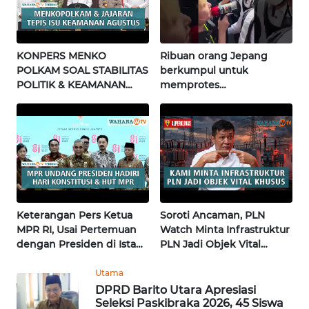
WN
NUSANTARA
KONPERS MENKO
Ribuan orang Jepang
POLKAM SOAL STABILITAS
berkumpul untuk
WN
POLITIK & KEAMANAN
memprotes
JOGJA
NASIONAL | Wahana
pembangunan masjid
Terkini
pertama di Fujisawa
WN
JATIM
WN
BALI
Keterangan Pers Ketua
Soroti Ancaman, PLN
MPR RI, Usai Pertemuan
Watch Minta Infrastruktur
WN
dengan Presiden di Istana
PLN Jadi Objek Vital
KALBAR
| Wahana Terkini
Khusus | Alperklinas
Research
Utama
WN
DPRD Barito Utara Apresiasi
KALTENG
Seleksi Paskibraka 2026, 45 Siswa