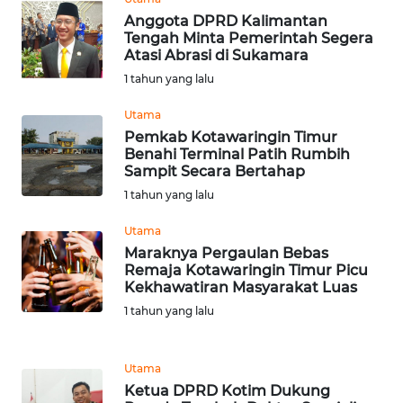
Anggota DPRD Kalimantan
WN
Tengah Minta Pemerintah Segera
PRIANGAN
Atasi Abrasi di Sukamara
TIMUR
1 tahun yang lalu
WN
Utama
SEMARANG
Pemkab Kotawaringin Timur
Benahi Terminal Patih Rumbih
Sampit Secara Bertahap
WN
1 tahun yang lalu
SOLO
Utama
WN
Maraknya Pergaulan Bebas
BOROBUDUR
Remaja Kotawaringin Timur Picu
Kekhawatiran Masyarakat Luas
1 tahun yang lalu
WN
MADURA
Utama
WN
Ketua DPRD Kotim Dukung
SURABAYA