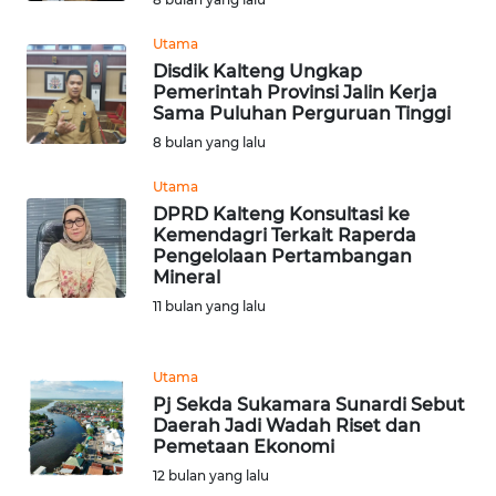
WN
Utama
MALUKU
Disdik Kalteng Ungkap
Pemerintah Provinsi Jalin Kerja
Sama Puluhan Perguruan Tinggi
WN
8 bulan yang lalu
MALUT
Utama
WN
DPRD Kalteng Konsultasi ke
DAIRI
Kemendagri Terkait Raperda
Pengelolaan Pertambangan
Mineral
WN
11 bulan yang lalu
DANAU
TOBA
Utama
WN
Pj Sekda Sukamara Sunardi Sebut
NIAS
Daerah Jadi Wadah Riset dan
Pemetaan Ekonomi
WN
12 bulan yang lalu
LANGKAT