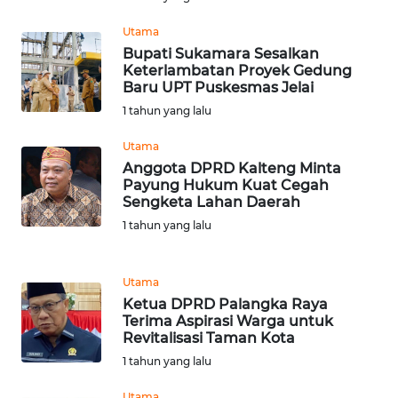
WN
Utama
INDRAMAYU
Bupati Sukamara Sesalkan
Keterlambatan Proyek Gedung
Baru UPT Puskesmas Jelai
WN
1 tahun yang lalu
KUNINGAN
Utama
WN
Anggota DPRD Kalteng Minta
MAJALENGKA
Payung Hukum Kuat Cegah
Sengketa Lahan Daerah
1 tahun yang lalu
WN
SUBANG
Utama
WN
Ketua DPRD Palangka Raya
SUKABUMI
Terima Aspirasi Warga untuk
Revitalisasi Taman Kota
WN
1 tahun yang lalu
PURWAKARTA
Utama