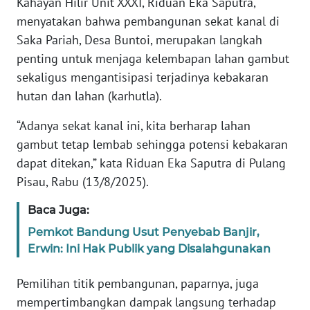
Kahayan Hilir Unit XXXI, Riduan Eka Saputra,
REDAKSI
menyatakan bahwa pembangunan sekat kanal di
Saka Pariah, Desa Buntoi, merupakan langkah
KARIR
penting untuk menjaga kelembapan lahan gambut
sekaligus mengantisipasi terjadinya kebakaran
DISCLAIMER
hutan dan lahan (karhutla).
Wahana
“Adanya sekat kanal ini, kita berharap lahan
News
gambut tetap lembab sehingga potensi kebakaran
Regional
dapat ditekan,” kata Riduan Eka Saputra di Pulang
WN
Pisau, Rabu (13/8/2025).
SUMUT
Baca Juga:
WN
Pemkot Bandung Usut Penyebab Banjir,
JAKARTA
Erwin: Ini Hak Publik yang Disalahgunakan
Pemilihan titik pembangunan, paparnya, juga
WN
JABAR
mempertimbangkan dampak langsung terhadap