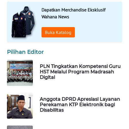
Dapatkan Merchandise Eksklusif
WAHANA
Wahana News
DESA
WISATA
Buka Katalog
LAPAK
WAHANA
Pilihan Editor
Wahana
Network
PLN Tingkatkan Kompetensi Guru
HST Melalui Program Madrasah
Digital
KONSUMEN
LISTRIK
Anggota DPRD Apresiasi Layanan
MASYARAKAT
Perekaman KTP Elektronik bagi
KELISTRIKAN
Disabilitas
WALINKI
ID