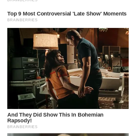
WAHANA
LISTRIK
WAHANA
TRAVEL
WAHANA
TV
WAHANANEWS
ID
WAHANANEWS
CO ID
WAHANANEWS
NET