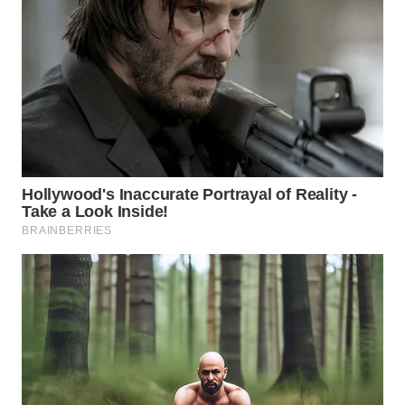
BEKASI
WN
BOGOR
WN
DEPOK
WN
TAPANULI
UTARA
WN
SAMOSIR
WN
PADANG
LAWAS