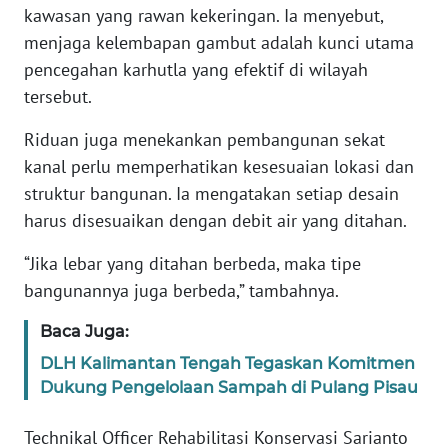
kawasan yang rawan kekeringan. Ia menyebut,
WN
menjaga kelembapan gambut adalah kunci utama
BANTEN
pencegahan karhutla yang efektif di wilayah
tersebut.
WN
NTT
Riduan juga menekankan pembangunan sekat
kanal perlu memperhatikan kesesuaian lokasi dan
WN
struktur bangunan. Ia mengatakan setiap desain
KEPRI
harus disesuaikan dengan debit air yang ditahan.
WN
“Jika lebar yang ditahan berbeda, maka tipe
PAPUA
bangunannya juga berbeda,” tambahnya.
WN
Baca Juga:
PAPUA
DLH Kalimantan Tengah Tegaskan Komitmen
BARAT
Dukung Pengelolaan Sampah di Pulang Pisau
WN
Technikal Officer Rehabilitasi Konservasi Sarianto
RIAU