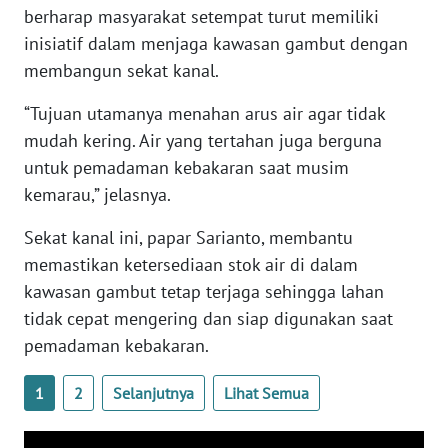
berharap masyarakat setempat turut memiliki
inisiatif dalam menjaga kawasan gambut dengan
WN
membangun sekat kanal.
SERAMBI
“Tujuan utamanya menahan arus air agar tidak
WN
mudah kering. Air yang tertahan juga berguna
JAMBI
untuk pemadaman kebakaran saat musim
kemarau,” jelasnya.
WN
SULTRA
Sekat kanal ini, papar Sarianto, membantu
memastikan ketersediaan stok air di dalam
WN
kawasan gambut tetap terjaga sehingga lahan
NTB
tidak cepat mengering dan siap digunakan saat
pemadaman kebakaran.
WN
SULTENG
1
2
Selanjutnya
Lihat Semua
WN
SULBAR