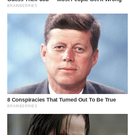
WN
TAPANULI
TENGAH
WN DELI
SERDANG
WN
TEBING
TINGGI
WN
PAKPAK
WN
KARAWANG
WN