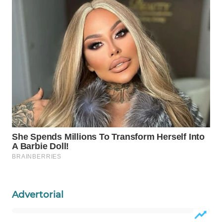
WAHANA
SPORT
WAHANA
UMKM
WAHANA
SELEB
WAHANA
PERSONA
WAHANA
OTOMOTIF
Advertorial
WAHANA
HEALTH