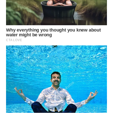
WN
SUMEDANG
WN
CIANJUR
WN
KEPULAUAN
SERIBU
WN
TANGERANG
WN
BINJAI
WN
CIREBON