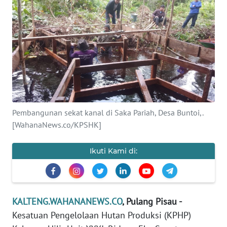
Informasi
INDEKS
BERITA
KONTAK
KAMI
INFO
Pembangunan sekat kanal di Saka Pariah, Desa Buntoi,.
IKLAN
[WahanaNews.co/KPSHK]
TENTANG
Ikuti Kami di:
KAMI
PEDOMAN
MEDIA
KALTENG.WAHANANEWS.CO
, Pulang Pisau -
SIBER
Kesatuan Pengelolaan Hutan Produksi (KPHP)