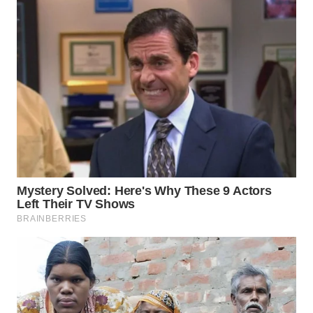
WN
PRIANGAN
TIMUR
WN
SEMARANG
WN
SOLO
WN
BOROBUDUR
WN
MADURA
WN
SURABAYA