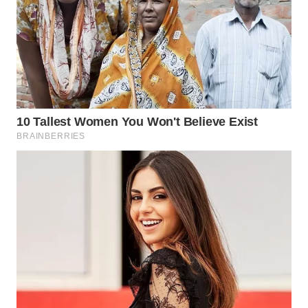
WN
NATUNA
WN
BINTAN
WN
MANDALIKA
WN
LIKUPANG
WN
LABUANBAJO
WN
BORNEO