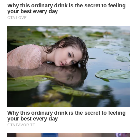
WN
INDRAMAYU
WN
KUNINGAN
WN
MAJALENGKA
WN
SUBANG
WN
SUKABUMI
WN
PURWAKARTA