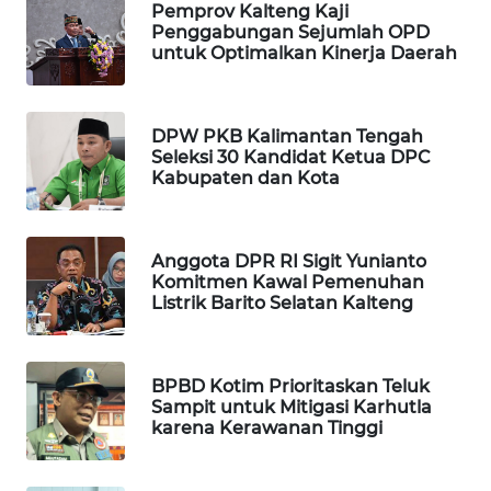
Pemprov Kalteng Kaji
Penggabungan Sejumlah OPD
untuk Optimalkan Kinerja Daerah
MAWAKA
ID
DPW PKB Kalimantan Tengah
MARTABAT
Seleksi 30 Kandidat Ketua DPC
NET
Kabupaten dan Kota
PLN
WATCH
Anggota DPR RI Sigit Yunianto
Komitmen Kawal Pemenuhan
MKLI
Listrik Barito Selatan Kalteng
LPKKI
BPBD Kotim Prioritaskan Teluk
Sampit untuk Mitigasi Karhutla
LKKI
karena Kerawanan Tinggi
KOPEKLIN