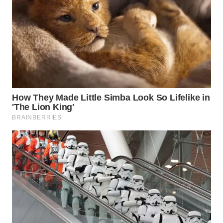
WN
MALUKU
WN
MALUT
WN
DAIRI
WN
DANAU
TOBA
WN
NIAS
WN
LANGKAT