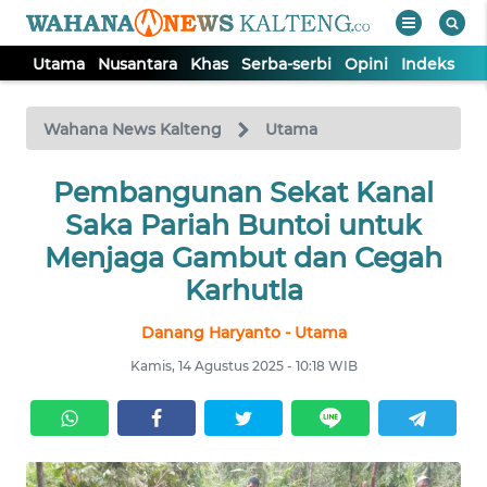
Utama
Nusantara
Khas
Serba-serbi
Opini
Indeks
WAHANA
Tutup
TV
Wahana News Kalteng
Utama
UTAMA
Pembangunan Sekat Kanal
Saka Pariah Buntoi untuk
NUSANTARA
Menjaga Gambut dan Cegah
Karhutla
KHAS
Danang Haryanto - Utama
Kamis, 14 Agustus 2025 - 10:18 WIB
SERBA-
SERBI
OPINI