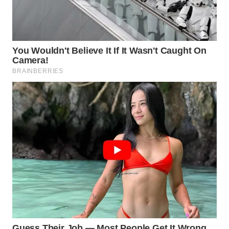
WN
TAPANULI
SELATAN
WN
TANJUNG
LESUNG
WN
KARO
WN
SIMALUNGUN
WN
LABUHANBATU