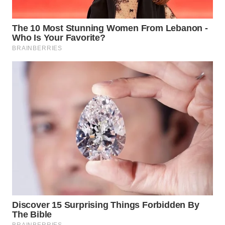
Wahana
Media
Group
WAHANA
NEWS
WAHANA
TANI
WAHANA
ADVOKAT
WAHANA
INFRASTRUKTUR
WAHANA
KONSUMEN