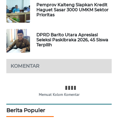
Pemprov Kalteng Siapkan Kredit
Haguet Sasar 3000 UMKM Sektor
PORTAL
Prioritas
KONSUMEN
FORWAMKI
DPRD Barito Utara Apresiasi
Seleksi Paskibraka 2026, 45 Siswa
ALPERKLINAS
Terpilih
FORJASIDA
KOMENTAR
TAMBANG
NEWS
SITUNGIR
Memuat Kolom Komentar
NEWS
Berita Populer
SIDIKALANG
NEWS