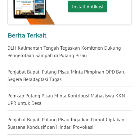
Install Aplikasi
WN
NUSANTARA
Berita Terkait
WN
JOGJA
DLH Kalimantan Tengah Tegaskan Komitmen Dukung
Pengelolaan Sampah di Pulang Pisau
WN
JATIM
Penjabat Bupati Pulang Pisau Minta Pimpinan OPD Baru
Segera Beradaptasi Tugas
WN
BALI
Pemkab Pulang Pisau Minta Kontribusi Mahasiswa KKN
UPR untuk Desa
WN
KALBAR
Penjabat Bupati Pulang Pisau Ingatkan Parpol Ciptakan
Suasana Kondusif dan Hindari Provokasi
WN
KALTENG