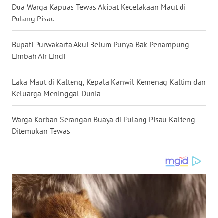
Dua Warga Kapuas Tewas Akibat Kecelakaan Maut di
Pulang Pisau
WN
KALTARA
Bupati Purwakarta Akui Belum Punya Bak Penampung
WN
Limbah Air Lindi
KALSEL
Laka Maut di Kalteng, Kepala Kanwil Kemenag Kaltim dan
WN
Keluarga Meninggal Dunia
KALTIM
Warga Korban Serangan Buaya di Pulang Pisau Kalteng
WN
Ditemukan Tewas
SULSEL
WN
GORONTALO
WN
SULUT