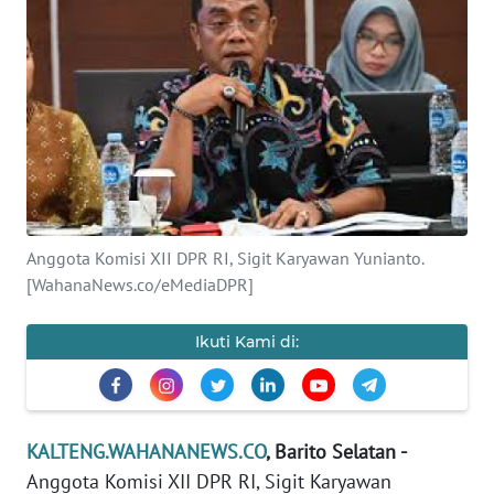
Informasi
INDEKS
BERITA
KONTAK
KAMI
INFO
Anggota Komisi XII DPR RI, Sigit Karyawan Yunianto.
IKLAN
[WahanaNews.co/eMediaDPR]
TENTANG
Ikuti Kami di:
KAMI
PEDOMAN
MEDIA
KALTENG.WAHANANEWS.CO
, Barito Selatan -
SIBER
Anggota Komisi XII DPR RI, Sigit Karyawan