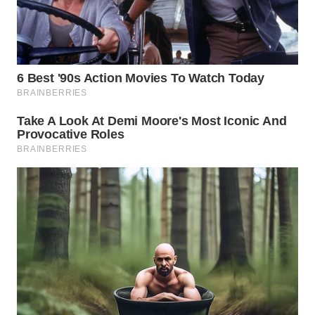
WN
SUMEDANG
WN
CIANJUR
WN
KEPULAUAN
SERIBU
WN
TANGERANG
WN
BINJAI
WN
CIREBON