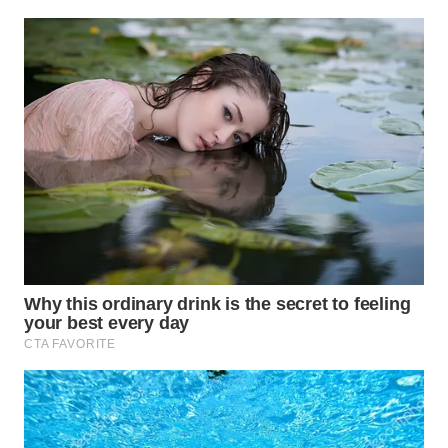
WN
TAPANULI
TENGAH
WN DELI
SERDANG
WN
TEBING
TINGGI
WN
PAKPAK
WN
KARAWANG
WN