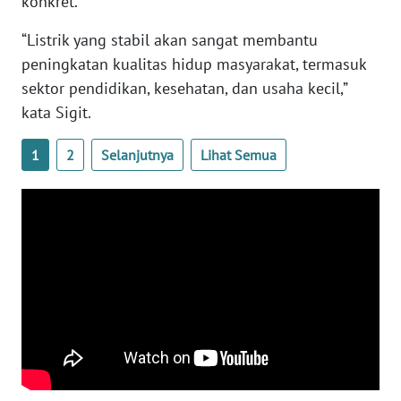
konkret.
“Listrik yang stabil akan sangat membantu
WN
BABEL
peningkatan kualitas hidup masyarakat, termasuk
sektor pendidikan, kesehatan, dan usaha kecil,”
WN
kata Sigit.
SUMBAR
1
2
Selanjutnya
Lihat Semua
WN
SUMSEL
WN
BENGKULU
WN
LAMPUNG
WN
JATENG