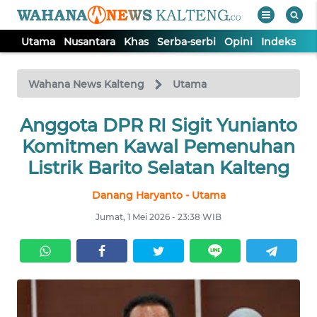
Utama
Nusantara
Khas
Serba-serbi
Opini
Indeks
WAHANA
Tutup
TV
Wahana News Kalteng
Utama
UTAMA
Anggota DPR RI Sigit Yunianto
Komitmen Kawal Pemenuhan
NUSANTARA
Listrik Barito Selatan Kalteng
Danang Haryanto - Utama
KHAS
Jumat, 1 Mei 2026 - 23:38 WIB
SERBA-
SERBI
OPINI