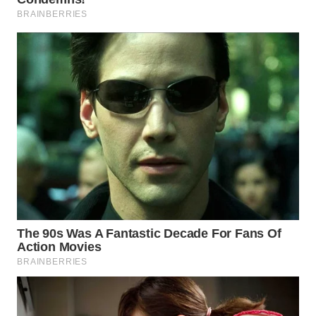
WN
PRIANGAN
TIMUR
WN
SEMARANG
WN
SOLO
WN
BOROBUDUR
WN
MADURA
WN
SURABAYA