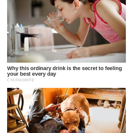
WN
NATUNA
WN
BINTAN
WN
MANDALIKA
WN
LIKUPANG
WN
LABUANBAJO
WN
BORNEO