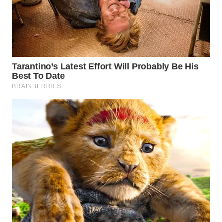
Wahana
Media
Group
WAHANA
NEWS
WAHANA
TANI
WAHANA
ADVOKAT
WAHANA
INFRASTRUKTUR
WAHANA
KONSUMEN