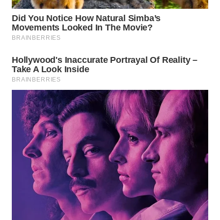
WAHANA
LISTRIK
WAHANA
TRAVEL
WAHANA
TV
WAHANANEWS
ID
WAHANANEWS
CO ID
WAHANANEWS
NET