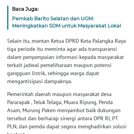
Baca Juga:
WN
Pemkab Barito Selatan dan UGM:
SERAMBI
Meningkatkan SDM untuk Masyarakat Lokal
WN
Selain itu, mantan Ketua DPRD Kota Palangka Raya
JAMBI
tiga periode itu meminta agar ada transparansi
dalam penyampaian informasi kepada masyarakat
WN
terkait jadwal pemeliharaan maupun potensi
SULTRA
gangguan listrik, sehingga warga dapat
mengantisipasi dampaknya.
WN
NTB
Pemerintah daerah maupun masyarakat desa
Pararapak , Teluk Telaga, Muara Ripung, Penda
WN
Asam, Murung Paken menyambut baik dukungan
SULTENG
tersebut dan berharap sinergi antara DPR RI, PT
PLN, dan pemda dapat segera menghadirkan solusi
WN
SULBAR