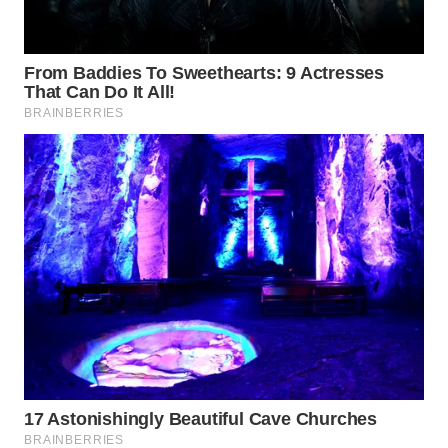
WN
TAPANULI
SELATAN
WN
TANJUNG
LESUNG
WN
KARO
WN
SIMALUNGUN
WN
LABUHANBATU