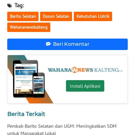
Tag:
WN
Barito Selatan
Dusun Selatan
Kebutuhan Listrik
NUSANTARA
Wahananewskalteng
WN
JOGJA
Beri Komentar
WN
JATIM
WN
Install Aplikasi
BALI
WN
KALBAR
Berita Terkait
WN
Pemkab Barito Selatan dan UGM: Meningkatkan SDM
KALTENG
untuk Masyarakat Lokal