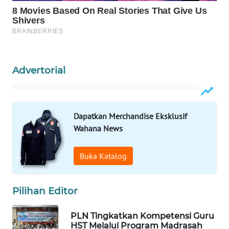
WAHANA
SPORT
WAHANA
Advertorial
UMKM
WAHANA
SELEB
Dapatkan Merchandise Eksklusif
Wahana News
WAHANA
PERSONA
Buka Katalog
WAHANA
OTOMOTIF
Pilihan Editor
WAHANA
PLN Tingkatkan Kompetensi Guru
HEALTH
HST Melalui Program Madrasah