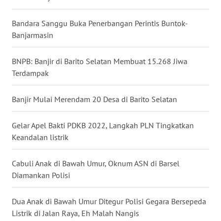
WN
Bandara Sanggu Buka Penerbangan Perintis Buntok-
KALTARA
Banjarmasin
WN
BNPB: Banjir di Barito Selatan Membuat 15.268 Jiwa
KALSEL
Terdampak
WN
Banjir Mulai Merendam 20 Desa di Barito Selatan
KALTIM
Gelar Apel Bakti PDKB 2022, Langkah PLN Tingkatkan
WN
Keandalan listrik
SULSEL
Cabuli Anak di Bawah Umur, Oknum ASN di Barsel
WN
Diamankan Polisi
GORONTALO
Dua Anak di Bawah Umur Ditegur Polisi Gegara Bersepeda
WN
SULUT
Listrik di Jalan Raya, Eh Malah Nangis