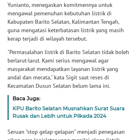
REDAKSI
Yunianto, menegaskan komitmennya untuk
mengawal pemenuhan kebutuhan listrik di
KARIR
Kabupaten Barito Selatan, Kalimantan Tengah,
guna mengatasi keterbatasan listrik yang masih
DISCLAIMER
kerap terjadi di wilayah tersebut.
"Permasalahan listrik di Barito Selatan tidak boleh
Wahana
News
berlarut-larut. Kami serius mengawal agar
Regional
masyarakat mendapatkan layanan listrik yang
andal dan merata," kata Sigit saat reses di
WN
Kecamatan Dusun Selatan belum lama ini.
SUMUT
Baca Juga:
WN
KPU Barito Selatan Musnahkan Surat Suara
JAKARTA
Rusak dan Lebih untuk Pilkada 2024
WN
Seruan "stop gelap-gelapan" menjadi penegasan
JABAR