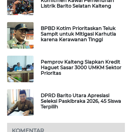
Komitmen Kawal Pemenuhan
Listrik Barito Selatan Kalteng
MAWAKA
ID
BPBD Kotim Prioritaskan Teluk
Sampit untuk Mitigasi Karhutla
MARTABAT
karena Kerawanan Tinggi
NET
PLN
Pemprov Kalteng Siapkan Kredit
WATCH
Haguet Sasar 3000 UMKM Sektor
Prioritas
MKLI
DPRD Barito Utara Apresiasi
LPKKI
Seleksi Paskibraka 2026, 45 Siswa
Terpilih
LKKI
KOPEKLIN
KOMENTAR