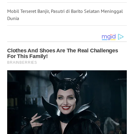
WN
Mobil Terseret Banjir, Pasutri di Barito Selatan Meninggal
MALUKU
Dunia
WN
MALUT
WN
DAIRI
WN
DANAU
TOBA
WN
NIAS
WN
LANGKAT