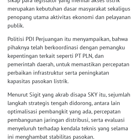
sikap para legislator yang menilai akses listrik
merupakan kebutuhan dasar masyarakat sekaligus
WN
penopang utama aktivitas ekonomi dan pelayanan
BANTEN
publik.
WN
Politisi PDI Perjuangan itu menyampaikan, bahwa
NTT
pihaknya telah berkoordinasi dengan pemangku
kepentingan terkait seperti PT PLN, dan
WN
pemerintah daerah, untuk memastikan percepatan
KEPRI
perbaikan infrastruktur serta peningkatan
WN
kapasitas pasokan listrik.
PAPUA
Menurut Sigit yang akrab disapa SKY itu, sejumlah
langkah strategis tengah didorong, antara lain
WN
PAPUA
optimalisasi pembangkit yang ada, percepatan
BARAT
pembangunan jaringan distribusi, serta evaluasi
menyeluruh terhadap kendala teknis yang selama
WN
ini menghambat stabilitas pasokan.
RIAU