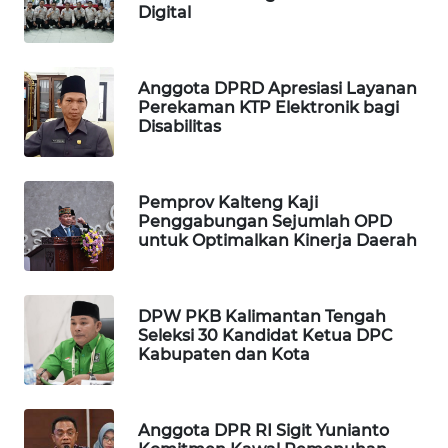
Digital
WAHANA
DESA
WISATA
Anggota DPRD Apresiasi Layanan
Perekaman KTP Elektronik bagi
Disabilitas
LAPAK
WAHANA
Pemprov Kalteng Kaji
Wahana
Penggabungan Sejumlah OPD
Network
untuk Optimalkan Kinerja Daerah
KONSUMEN
LISTRIK
DPW PKB Kalimantan Tengah
Seleksi 30 Kandidat Ketua DPC
MASYARAKAT
Kabupaten dan Kota
KELISTRIKAN
WALINKI
Anggota DPR RI Sigit Yunianto
ID