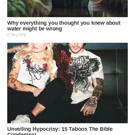
WN
INDRAMAYU
WN
KUNINGAN
WN
MAJALENGKA
WN
SUBANG
WN
SUKABUMI
WN
PURWAKARTA