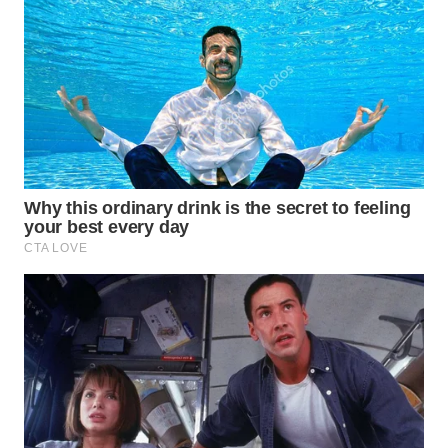
BEKASI
WN
BOGOR
WN
DEPOK
WN
TAPANULI
UTARA
WN
SAMOSIR
WN
PADANG
LAWAS