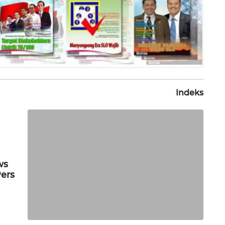
Indeks
ws
Pers