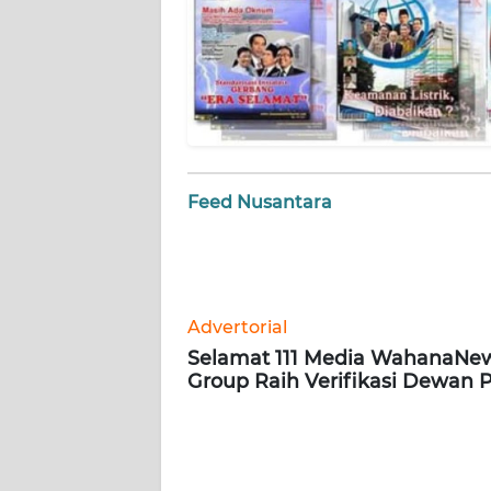
WN
BABEL
WN
SUMBAR
WN
Feed Nusantara
SUMSEL
WN
BENGKULU
Advertorial
WN
Selamat 111 Media WahanaNe
LAMPUNG
Group Raih Verifikasi Dewan 
WN
JATENG