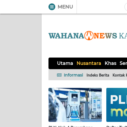
MENU
WAHANA
Tutup
TV
UTAMA
NUSANTARA
Utama
Nusantara
Khas
Ser
KHAS
Informasi
Indeks Berita
Kontak 
SERBA-
SERBI
OPINI
Informasi