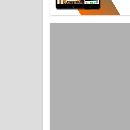
WN
BANTEN
WN
NTT
WN
KEPRI
WN
PAPUA
WN
PAPUA
BARAT
WN
RIAU