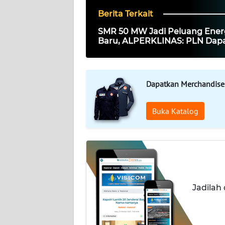
Berita Terkait
KARIR
SMR 50 MW Jadi Peluang Ener
Baru, ALPERKLINAS: PLN Dap
DISCLAIMER
Memimpin Integrasi Nuklir ke 
Kelistrikan
Wahana
News
Dapatkan Merchandise
Regional
Buka Katalog
WN
SUMUT
WN
JAKARTA
Jadilah
WN
JABAR