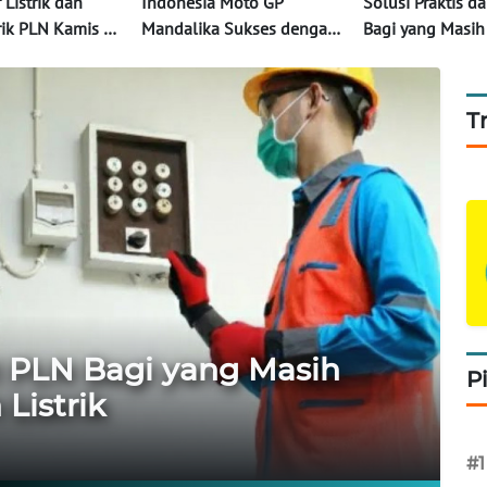
f Listrik dan
Indonesia Moto GP
Solusi Praktis da
rik PLN Kamis 1
Mandalika Sukses dengan
Bagi yang Masih
Beli 20 Ribu
Listrik PLN Tanpa Kedip
Isi Token Listrik
ni
T
ri PLN Bagi yang Masih
P
Listrik
#1