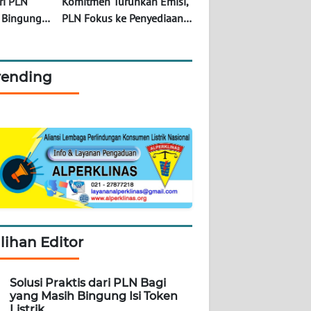
ri PLN
Komitmen Turunkan Emisi,
 Bingung
PLN Fokus ke Penyediaan
Ekosistem Kendaraan
Listrik
rending
ilihan Editor
Solusi Praktis dari PLN Bagi
yang Masih Bingung Isi Token
Listrik