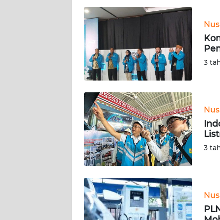
WN
NUSANTARA
Nus
Kom
WN
Pen
JOGJA
3 ta
WN
JATIM
Nus
WN
Ind
BALI
Lis
3 ta
WN
KALBAR
WN
Nus
KALTENG
PLN
Mob