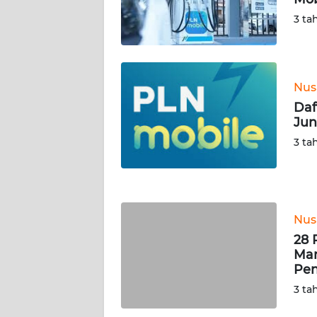
WN
3 ta
KALTARA
WN
KALSEL
Nus
Daf
WN
Jun
KALTIM
3 ta
WN
SULSEL
WN
Nus
GORONTALO
28 
Mar
Pen
WN
SULUT
3 ta