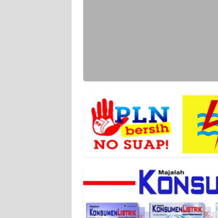
WN
SERAMBI
WN
JAMBI
WN
SULTRA
WN
NTB
WN
SULTENG
WN
SULBAR