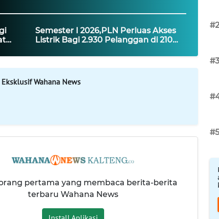
#
gi
Semester I 2026,PLN Perluas Akses
at
Listrik Bagi 2.930 Pelanggan di 210
Sistem
Lokasi se-Jawa Barat
#
 Eksklusif Wahana News
#
#
 orang pertama yang membaca berita-berita
terbaru Wahana News
Install Aplikasi