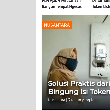
PLN Ajak 4 Perusahaan
Daftar Tari
Bangun Tempat Ngecas
Token List
INDEKS
Mobil Listrik
Juni 2023 
BERITA
Dapat Segi
NUSANTARA
KONTAK
KAMI
INFO
IKLAN
TENTANG
KAMI
Solusi Praktis da
PEDOMAN
MEDIA
Bingung Isi Token 
SIBER
Nusantara
|
3 tahun yang lalu
REDAKSI