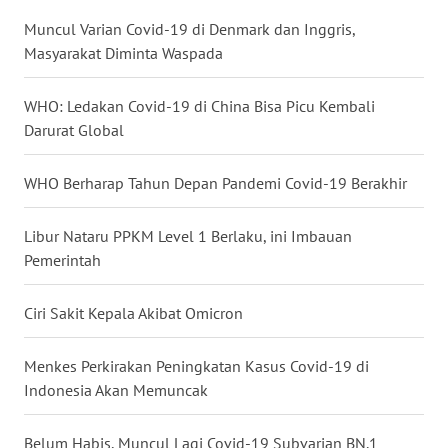
Muncul Varian Covid-19 di Denmark dan Inggris,
WN
Masyarakat Diminta Waspada
NUSANTARA
WHO: Ledakan Covid-19 di China Bisa Picu Kembali
WN
Darurat Global
JOGJA
WHO Berharap Tahun Depan Pandemi Covid-19 Berakhir
WN
JATIM
Libur Nataru PPKM Level 1 Berlaku, ini Imbauan
Pemerintah
WN
BALI
Ciri Sakit Kepala Akibat Omicron
WN
KALBAR
Menkes Perkirakan Peningkatan Kasus Covid-19 di
Indonesia Akan Memuncak
WN
KALTENG
Belum Habis, Muncul Lagi Covid-19 Subvarian BN.1