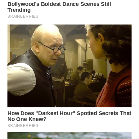
BEKASI
WN
BOGOR
WN
DEPOK
WN
TAPANULI
UTARA
WN
SAMOSIR
WN
PADANG
LAWAS