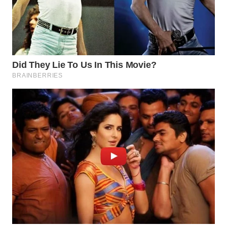
WN
TAPANULI
TENGAH
WN DELI
SERDANG
WN
TEBING
TINGGI
WN
PAKPAK
WN
KARAWANG
WN