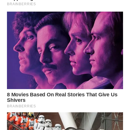
WN
MALUKU
WN
MALUT
WN
DAIRI
WN
DANAU
TOBA
WN
NIAS
WN
LANGKAT