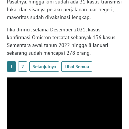
Pasalnya, hingga kini sudah ada 31 kasus transmisi
lokal dan sisanya pelaku perjalanan luar negeri,
WN
mayoritas sudah divaksinasi lengkap.
SERAMBI
Jika dirinci, selama Desember 2021, kasus
WN
konfirmasi Omicron tercatat sebanyak 136 kasus.
JAMBI
Sementara awal tahun 2022 hingga 8 Januari
sekarang sudah mencapai 278 orang.
WN
SULTRA
1
2
Selanjutnya
Lihat Semua
WN
NTB
WN
SULTENG
WN
SULBAR