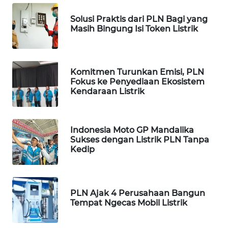
Solusi Praktis dari PLN Bagi yang
WAHANA
Masih Bingung Isi Token Listrik
DESA
WISATA
LAPAK
Komitmen Turunkan Emisi, PLN
WAHANA
Fokus ke Penyediaan Ekosistem
Kendaraan Listrik
Wahana
Network
Indonesia Moto GP Mandalika
Sukses dengan Listrik PLN Tanpa
KONSUMEN
Kedip
LISTRIK
MASYARAKAT
KELISTRIKAN
PLN Ajak 4 Perusahaan Bangun
Tempat Ngecas Mobil Listrik
WALINKI
ID