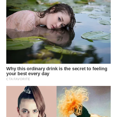
WN
SUMEDANG
WN
CIANJUR
WN
KEPULAUAN
SERIBU
WN
TANGERANG
WN
BINJAI
WN
CIREBON