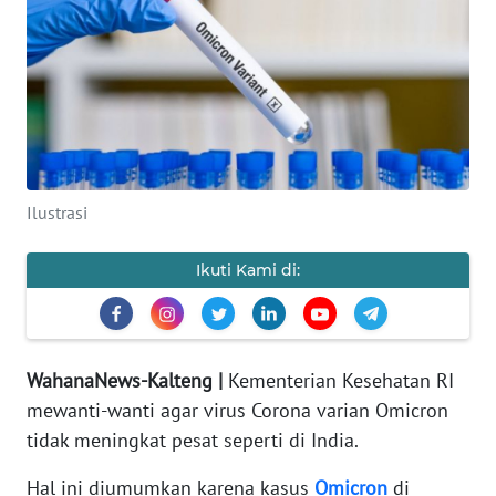
Informasi
INDEKS
BERITA
KONTAK
KAMI
Ilustrasi
INFO
IKLAN
Ikuti Kami di:
TENTANG
KAMI
WahanaNews-Kalteng |
Kementerian Kesehatan RI
PEDOMAN
mewanti-wanti agar virus Corona varian Omicron
MEDIA
tidak meningkat pesat seperti di India.
SIBER
Hal ini diumumkan karena kasus
Omicron
di