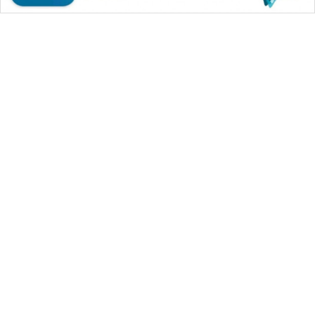
WAHANA MEDIA GROUP
|
|
|
WAHANA NEWS co
WAHANA TANI
WAHANA ADVOKAT
|
|
WAHANA INFRASTRUKTUR
WAHANA KONSUMEN
|
|
|
WAHANA LISTRIK
WAHANA TRAVEL
WAHANA TV
|
|
|
WAHANANEWS id
WAHANANEWS CO ID
WAHANANEWS NET
|
|
|
WAHANA SPORT ID
Wahana UMKM
Wahana Seleb
|
|
|
Wahana Persona
Wahana Otomotif
Wahana Health
|
Wahana Desa Wisata
Lapak Wahana