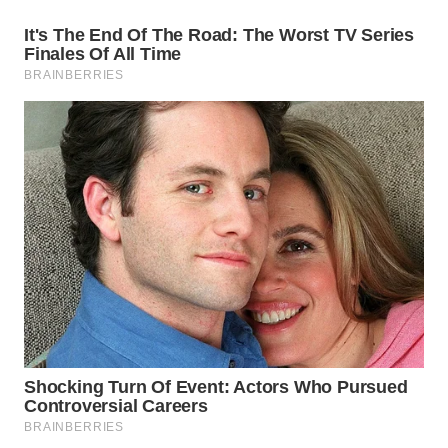
WN
NATUNA
WN
BINTAN
WN
MANDALIKA
WN
LIKUPANG
WN
LABUANBAJO
WN
BORNEO