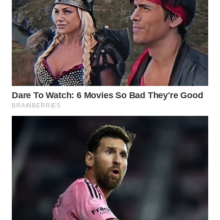
WAHANA
LISTRIK
WAHANA
TRAVEL
WAHANA
TV
WAHANANEWS
ID
WAHANANEWS
CO ID
WAHANANEWS
NET