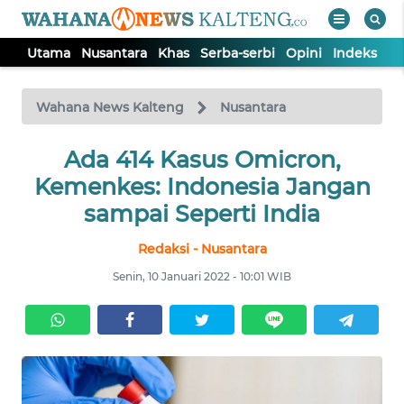
Utama
Nusantara
Khas
Serba-serbi
Opini
Indeks
WAHANA
Tutup
TV
Wahana News Kalteng
Nusantara
UTAMA
Ada 414 Kasus Omicron,
Kemenkes: Indonesia Jangan
NUSANTARA
sampai Seperti India
Redaksi - Nusantara
KHAS
Senin, 10 Januari 2022 - 10:01 WIB
SERBA-
SERBI
OPINI