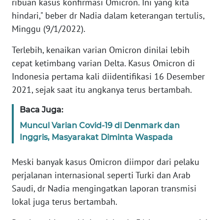
ribuan kasus konfirmasi Omicron. Ini yang kita
hindari," beber dr Nadia dalam keterangan tertulis,
WN
BANTEN
Minggu (9/1/2022).
Terlebih, kenaikan varian Omicron dinilai lebih
WN
cepat ketimbang varian Delta. Kasus Omicron di
NTT
Indonesia pertama kali diidentifikasi 16 Desember
2021, sejak saat itu angkanya terus bertambah.
WN
KEPRI
Baca Juga:
Muncul Varian Covid-19 di Denmark dan
WN
PAPUA
Inggris, Masyarakat Diminta Waspada
Meski banyak kasus Omicron diimpor dari pelaku
WN
PAPUA
perjalanan internasional seperti Turki dan Arab
BARAT
Saudi, dr Nadia mengingatkan laporan transmisi
lokal juga terus bertambah.
WN
RIAU