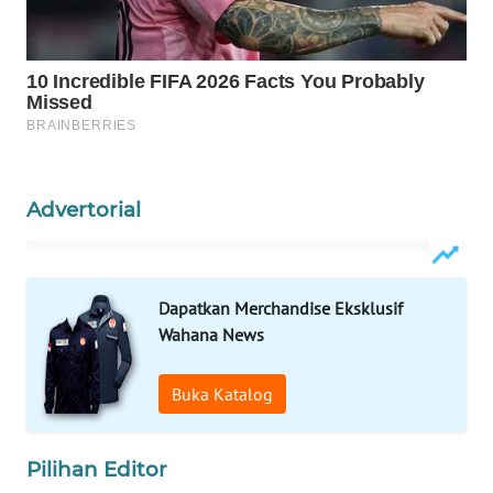
WAHANA
SPORT
WAHANA
UMKM
Advertorial
WAHANA
SELEB
WAHANA
Dapatkan Merchandise Eksklusif
PERSONA
Wahana News
WAHANA
Buka Katalog
OTOMOTIF
WAHANA
Pilihan Editor
HEALTH