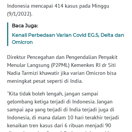
REDAKSI
Indonesia mencapai 414 kasus pada Minggu
(9/1/2022).
KARIR
Baca Juga:
DISCLAIMER
Kenali Perbedaan Varian Covid EG.5, Delta dan
Omicron
Wahana
News
Direktur Pencegahan dan Pengendalian Penyakit
Regional
Menular Langsung (P2PML) Kemenkes RI dr Siti
Nadia Tarmizi khawatir jika varian Omicron bisa
WN
meningkat pesat seperti di India.
SUMUT
"Kita tidak boleh lengah, jangan sampai
WN
gelombang ketiga terjadi di Indonesia. Jangan
JAKARTA
sampai apa yang terjadi di India terjadi juga di
Indonesia, di mana dalam 10 hari terakhir terjadi
WN
kenaikan tren kasus dari 6 ribuan menjadi 90
JABAR