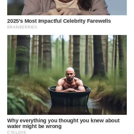
WN
PRIANGAN
TIMUR
WN
SEMARANG
WN
SOLO
WN
BOROBUDUR
WN
MADURA
WN
SURABAYA