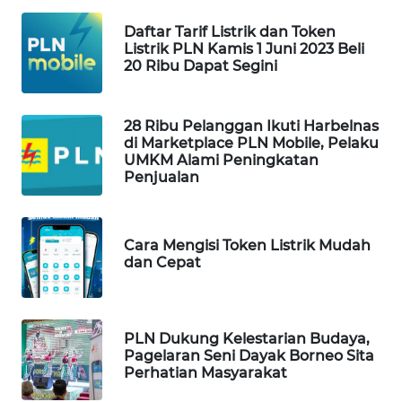
Daftar Tarif Listrik dan Token
MAWAKA
Listrik PLN Kamis 1 Juni 2023 Beli
ID
20 Ribu Dapat Segini
MARTABAT
28 Ribu Pelanggan Ikuti Harbelnas
NET
di Marketplace PLN Mobile, Pelaku
UMKM Alami Peningkatan
Penjualan
PLN
WATCH
Cara Mengisi Token Listrik Mudah
MKLI
dan Cepat
LPKKI
PLN Dukung Kelestarian Budaya,
LKKI
Pagelaran Seni Dayak Borneo Sita
Perhatian Masyarakat
KOPEKLIN