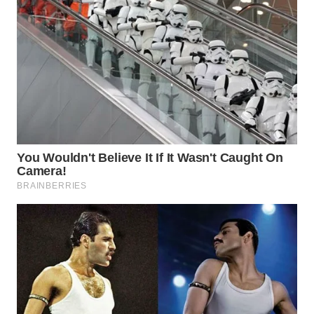
WN
TAPANULI
SELATAN
WN
TANJUNG
LESUNG
WN
KARO
WN
SIMALUNGUN
WN
LABUHANBATU