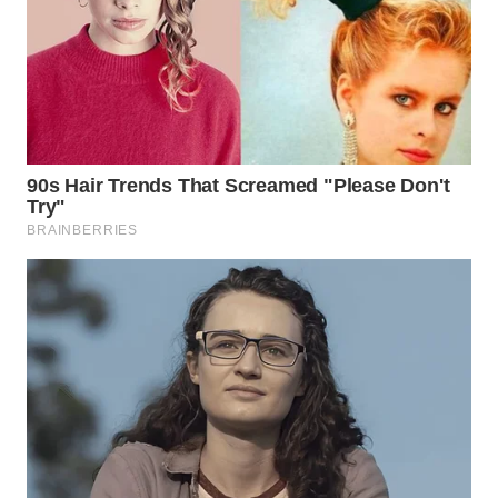
WN
INDRAMAYU
WN
KUNINGAN
WN
MAJALENGKA
WN
SUBANG
WN
SUKABUMI
WN
PURWAKARTA