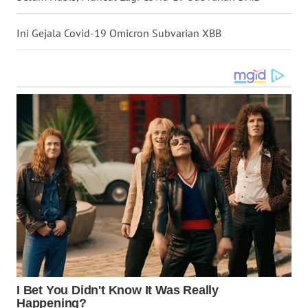
WN
Ini Gejala Covid-19 Omicron Subvarian XBB
KALTARA
WN
KALSEL
WN
KALTIM
WN
SULSEL
WN
GORONTALO
WN
SULUT