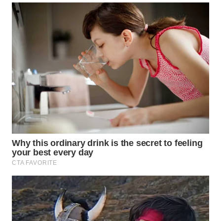
Wahana
Media
Group
WAHANA
NEWS
WAHANA
TANI
WAHANA
ADVOKAT
WAHANA
INFRASTRUKTUR
WAHANA
KONSUMEN