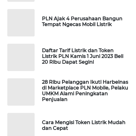
WAHANA
DESA
PLN Ajak 4 Perusahaan Bangun
Tempat Ngecas Mobil Listrik
WISATA
LAPAK
WAHANA
Daftar Tarif Listrik dan Token
Listrik PLN Kamis 1 Juni 2023 Beli
20 Ribu Dapat Segini
Wahana
Network
28 Ribu Pelanggan Ikuti Harbelnas
KONSUMEN
di Marketplace PLN Mobile, Pelaku
LISTRIK
UMKM Alami Peningkatan
Penjualan
MASYARAKAT
KELISTRIKAN
Cara Mengisi Token Listrik Mudah
dan Cepat
WALINKI
ID