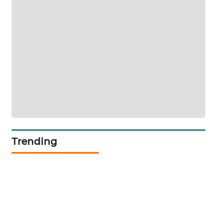
PORTAL
KONSUMEN
FORWAMKI
ALPERKLINAS
FORJASIDA
TAMBANG
Trending
NEWS
SITUNGIR
NEWS
SIDIKALANG
NEWS