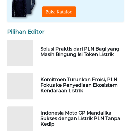
Buka Katalog
WAHANA
SPORT
Pilihan Editor
WAHANA
UMKM
Solusi Praktis dari PLN Bagi yang
Masih Bingung Isi Token Listrik
WAHANA
SELEB
WAHANA
Komitmen Turunkan Emisi, PLN
PERSONA
Fokus ke Penyediaan Ekosistem
Kendaraan Listrik
WAHANA
OTOMOTIF
Indonesia Moto GP Mandalika
Sukses dengan Listrik PLN Tanpa
WAHANA
Kedip
HEALTH