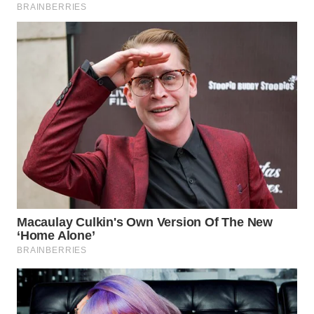
WN
MALUKU
WN
MALUT
WN
DAIRI
WN
DANAU
TOBA
WN
NIAS
WN
LANGKAT