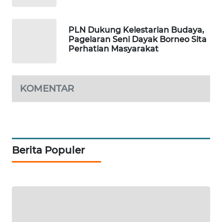
MAWAKA
PLN Dukung Kelestarian Budaya,
ID
Pagelaran Seni Dayak Borneo Sita
Perhatian Masyarakat
MARTABAT
NET
KOMENTAR
PLN
WATCH
MKLI
Berita Populer
LPKKI
LKKI
KOPEKLIN