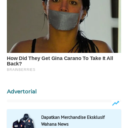
WAHANA
LISTRIK
WAHANA
TRAVEL
WAHANA
TV
WAHANANEWS
ID
Advertorial
WAHANANEWS
CO ID
Dapatkan Merchandise Eksklusif
WAHANANEWS
Wahana News
NET