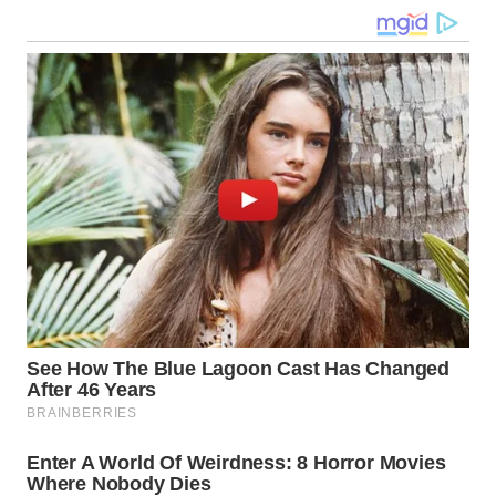
WN
KALTARA
WN
KALSEL
WN
KALTIM
WN
SULSEL
WN
GORONTALO
WN
SULUT