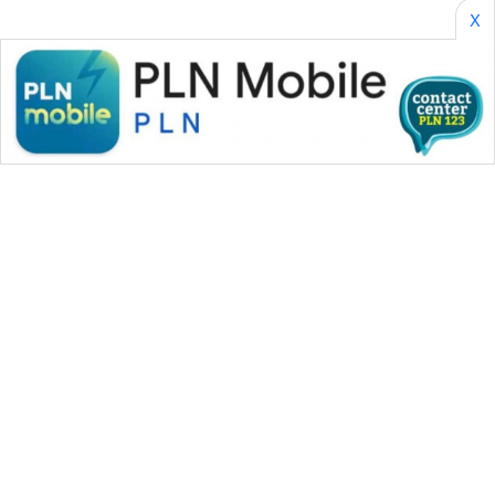
X
WAHANA MEDIA GROUP
|
|
|
WAHANA NEWS co
WAHANA TANI
WAHANA ADVOKAT
|
|
WAHANA INFRASTRUKTUR
WAHANA KONSUMEN