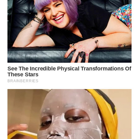
WN
TAPANULI
SELATAN
WN
TANJUNG
LESUNG
WN
KARO
WN
SIMALUNGUN
WN
LABUHANBATU