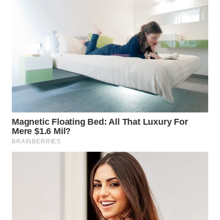
WN
INDRAMAYU
WN
KUNINGAN
WN
MAJALENGKA
WN
SUBANG
WN
SUKABUMI
WN
PURWAKARTA