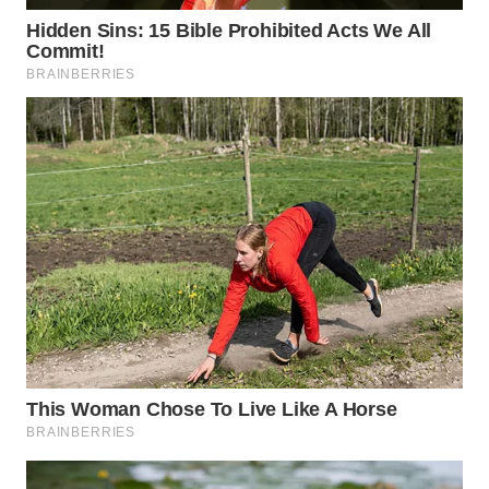
BEKASI
WN
BOGOR
WN
DEPOK
WN
TAPANULI
UTARA
WN
SAMOSIR
WN
PADANG
LAWAS