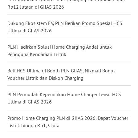
Rp12 Jutaan di GIIAS 2026
WN
NUSANTARA
Dukung Ekosistem EV, PLN Berikan Promo Spesial HCS
Ultima di GIIAS 2026
WN
JOGJA
PLN Hadirkan Solusi Home Charging Andal untuk
Pengguna Kendaraan Listrik
WN
JATIM
Beli HCS Ultima di Booth PLN GIIAS, Nikmati Bonus
Voucher Listrik dan Diskon Charging
WN
BALI
PLN Permudah Kepemilikan Home Charger Lewat HCS
Ultima di GIIAS 2026
WN
KALBAR
Promo Home Charging PLN di GIIAS 2026, Dapat Voucher
Listrik hingga Rp1,3 Juta
WN
KALTENG