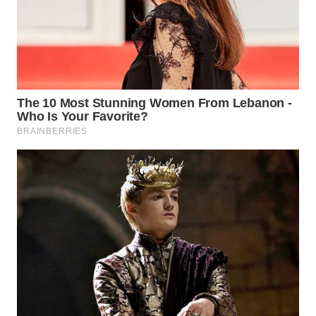
WN
PRIANGAN
TIMUR
WN
SEMARANG
WN
SOLO
WN
BOROBUDUR
WN
MADURA
WN
SURABAYA