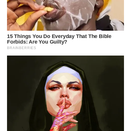
WN
TAPANULI
TENGAH
WN DELI
SERDANG
WN
TEBING
TINGGI
WN
PAKPAK
WN
KARAWANG
WN