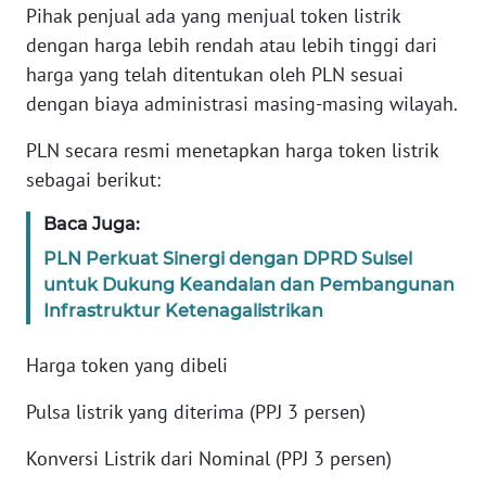
Pihak penjual ada yang menjual token listrik
WN
dengan harga lebih rendah atau lebih tinggi dari
BANTEN
harga yang telah ditentukan oleh PLN sesuai
dengan biaya administrasi masing-masing wilayah.
WN
NTT
PLN secara resmi menetapkan harga token listrik
sebagai berikut:
WN
KEPRI
Baca Juga:
PLN Perkuat Sinergi dengan DPRD Sulsel
WN
untuk Dukung Keandalan dan Pembangunan
PAPUA
Infrastruktur Ketenagalistrikan
WN
Harga token yang dibeli
PAPUA
BARAT
Pulsa listrik yang diterima (PPJ 3 persen)
Konversi Listrik dari Nominal (PPJ 3 persen)
WN
RIAU