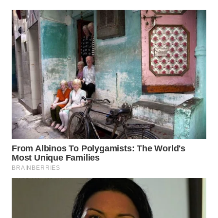
Wahana
Media
Group
WAHANA
NEWS
WAHANA
TANI
WAHANA
ADVOKAT
WAHANA
INFRASTRUKTUR
WAHANA
KONSUMEN