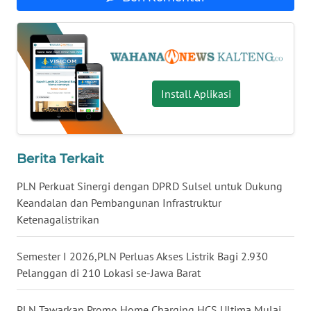
WN
BABEL
WN
Install Aplikasi
SUMBAR
WN
SUMSEL
Berita Terkait
PLN Perkuat Sinergi dengan DPRD Sulsel untuk Dukung
WN
BENGKULU
Keandalan dan Pembangunan Infrastruktur
Ketenagalistrikan
WN
LAMPUNG
Semester I 2026,PLN Perluas Akses Listrik Bagi 2.930
Pelanggan di 210 Lokasi se-Jawa Barat
WN
JATENG
PLN Tawarkan Promo Home Charging HCS Ultima Mulai