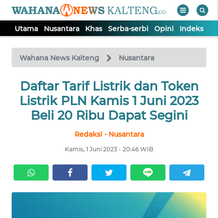
Utama
Nusantara
Khas
Serba-serbi
Opini
Indeks
WAHANA
Tutup
TV
Wahana News Kalteng
Nusantara
UTAMA
Daftar Tarif Listrik dan Token
Listrik PLN Kamis 1 Juni 2023
NUSANTARA
Beli 20 Ribu Dapat Segini
Redaksi - Nusantara
KHAS
Kamis, 1 Juni 2023 - 20:46 WIB
SERBA-
SERBI
OPINI