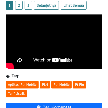
1
2
3
Selanjutnya
Lihat Semua
WN
SERAMBI
WN
JAMBI
WN
SULTRA
WN
NTB
Tag:
WN
Aplikasi Pln Mobile
PLN
Pln Mobile
Pt Pln
SULTENG
Tarif Listrik
WN
SULBAR
Beri Komentar