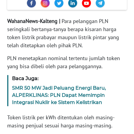
REDAKSI
KARIR
WahanaNews-Kalteng |
Para pelanggan PLN
seringkali bertanya-tanya berapa kisaran harga
DISCLAIMER
token listrik prabayar maupun listrik pintar yang
telah ditetapkan oleh pihak PLN.
Wahana
News
PLN menetapkan nominal tertentu jumlah token
Regional
yang bisa dibeli oleh para pelanggannya.
WN
Baca Juga:
SUMUT
SMR 50 MW Jadi Peluang Energi Baru,
ALPERKLINAS: PLN Dapat Memimpin
WN
Integrasi Nuklir ke Sistem Kelistrikan
JAKARTA
Token listrik per kWh ditentukan oleh masing-
WN
masing penjual sesuai harga masing-masing.
JABAR