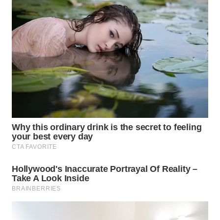
WN
SUMEDANG
WN
CIANJUR
WN
KEPULAUAN
SERIBU
WN
TANGERANG
WN
BINJAI
WN
CIREBON