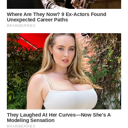
WN
NATUNA
WN
BINTAN
WN
MANDALIKA
WN
LIKUPANG
WN
LABUANBAJO
WN
BORNEO