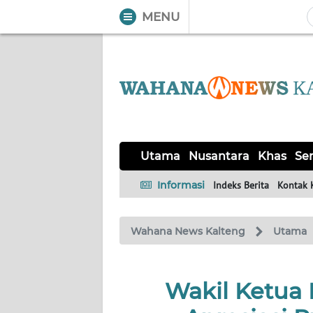
MENU
WAHANA
Tutup
TV
UTAMA
NUSANTARA
Utama
Nusantara
Khas
Ser
KHAS
Informasi
Indeks Berita
Kontak 
SERBA-
Wahana News Kalteng
Utama
SERBI
OPINI
Wakil Ketua
Informasi