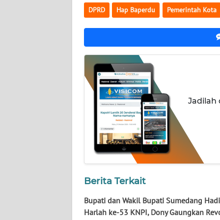
WN
DPRD
Hap Baperdu
Pemerintah Kota
NUSANTARA
WN
JOGJA
WN
JATIM
Jadilah
WN
BALI
WN
KALBAR
Berita Terkait
WN
Bupati dan Wakil Bupati Sumedang Hadi
KALTENG
Harlah ke-53 KNPI, Dony Gaungkan Rev