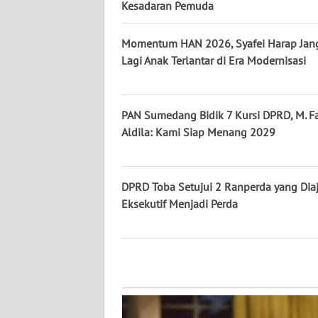
Kesadaran Pemuda
WN
KALTARA
Momentum HAN 2026, Syafei Harap Jan
Lagi Anak Terlantar di Era Modernisasi
WN
KALSEL
WN
PAN Sumedang Bidik 7 Kursi DPRD, M. Fa
KALTIM
Aldila: Kami Siap Menang 2029
WN
SULSEL
DPRD Toba Setujui 2 Ranperda yang Dia
Eksekutif Menjadi Perda
WN
GORONTALO
WN
SULUT