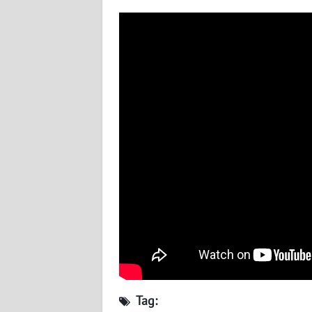
WN
BABEL
WN
SUMBAR
WN
SUMSEL
WN
BENGKULU
WN
LAMPUNG
WN
JATENG
Tag: