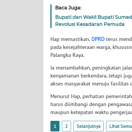
WN
Baca Juga:
SERAMBI
Bupati dan Wakil Bupati Sumed
Revolusi Kesadaran Pemuda
WN
JAMBI
Hap memastikan,
DPRD
terus mend
pada kesejahteraan warga, khususn
WN
Palangka Raya.
SULTRA
Ia menambahkan, peningkatan jal
WN
kenyamanan berkendara, tetapi jug
NTB
akses masyarakat menuju fasilitas 
WN
Menurut Hap, perhatian pemerintah
SULTENG
harus diimbangi dengan pengawasan 
maupun ketepatan waktu pengerja
WN
SULBAR
1
2
Selanjutnya
Lihat Sem