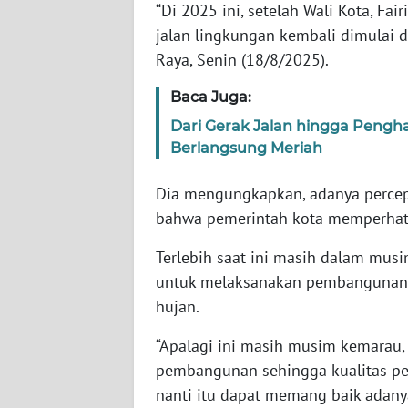
WN
“Di 2025 ini, setelah Wali Kota, F
BANTEN
jalan lingkungan kembali dimulai d
Raya, Senin (18/8/2025).
WN
NTT
Baca Juga:
Dari Gerak Jalan hingga Pengh
WN
Berlangsung Meriah
KEPRI
Dia mengungkapkan, adanya percep
WN
bahwa pemerintah kota memperhat
PAPUA
Terlebih saat ini masih dalam mus
WN
untuk melaksanakan pembangunan, k
PAPUA
hujan.
BARAT
“Apalagi ini masih musim kemarau, 
WN
pembangunan sehingga kualitas pe
RIAU
nanti itu dapat memang baik adany