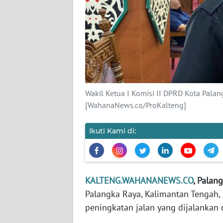
KARIR
DISCLAIMER
Wahana
News
Regional
Wakil Ketua I Komisi II DPRD Kota Pala
[WahanaNews.co/ProKalteng]
WN
SUMUT
Ikuti Kami di:
WN
JAKARTA
KALTENG.WAHANANEWS.CO
, Palan
WN
Palangka Raya, Kalimantan Tengah
JABAR
peningkatan jalan yang dijalankan 