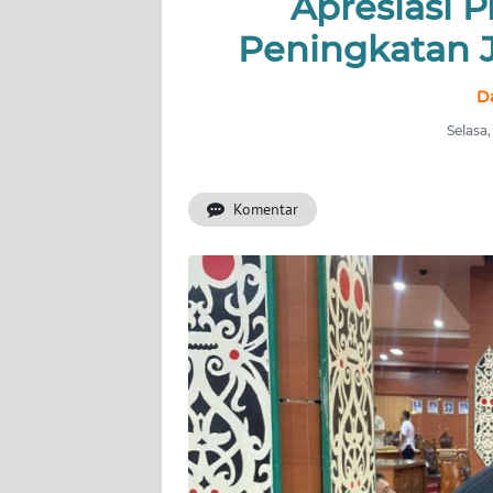
Apresiasi 
Peningkatan 
INDEKS
BERITA
D
KONTAK
Selasa
KAMI
Komentar
INFO
IKLAN
TENTANG
KAMI
PEDOMAN
MEDIA
SIBER
REDAKSI