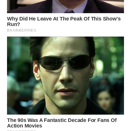
WN
SUMEDANG
WN
CIANJUR
WN
KEPULAUAN
SERIBU
WN
TANGERANG
WN
BINJAI
WN
CIREBON