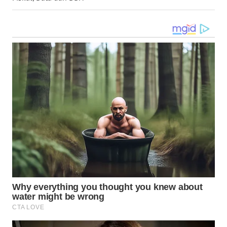
WN
MALUKU
WN
MALUT
WN
DAIRI
WN
DANAU
TOBA
WN
NIAS
WN
LANGKAT