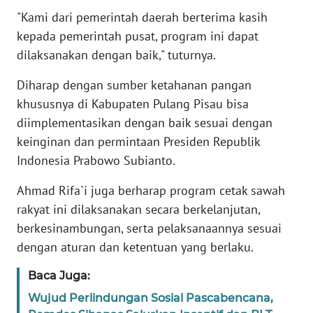
"Kami dari pemerintah daerah berterima kasih
WN
kepada pemerintah pusat, program ini dapat
BANTEN
dilaksanakan dengan baik," tuturnya.
WN
Diharap dengan sumber ketahanan pangan
NTT
khususnya di Kabupaten Pulang Pisau bisa
diimplementasikan dengan baik sesuai dengan
WN
keinginan dan permintaan Presiden Republik
KEPRI
Indonesia Prabowo Subianto.
WN
Ahmad Rifa`i juga berharap program cetak sawah
PAPUA
rakyat ini dilaksanakan secara berkelanjutan,
berkesinambungan, serta pelaksanaannya sesuai
WN
dengan aturan dan ketentuan yang berlaku.
PAPUA
BARAT
Baca Juga:
WN
Wujud Perlindungan Sosial Pascabencana,
RIAU