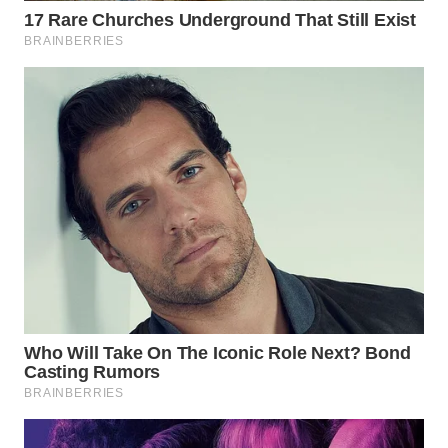
Wahana
Media
Group
WAHANA
NEWS
WAHANA
TANI
WAHANA
ADVOKAT
WAHANA
INFRASTRUKTUR
WAHANA
KONSUMEN