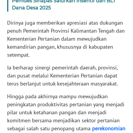
Pemdes Sihapas Salurkan Insentif dan BLT
Dana Desa 2025
WN
SERAMBI
Dirinya juga memberikan apresiasi atas dukungan
penuh Pemerintah Provinsi Kalimantan Tengah dan
WN
Kementerian Pertanian dalam mewujudkan
JAMBI
kemandirian pangan, khususnya di kabupaten
setempat.
WN
SULTRA
Ia berharap sinergi pemerintah daerah, provinsi,
dan pusat melalui Kementerian Pertanian dapat
WN
terus berlanjut untuk kesejahteraan masyarakat.
NTB
Hingga pada akhirnya mampu mewujudkan
WN
peningkatan produktivitas pertanian yang menjadi
SULTENG
pilar untuk ketahanan pangan dan menjadi
komitmen bersama menjadikan sektor pertanian
WN
sebagai salah satu penopang utama
perekonomian
SULBAR