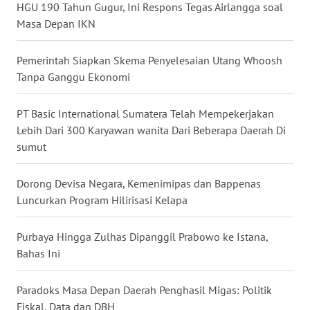
HGU 190 Tahun Gugur, Ini Respons Tegas Airlangga soal
Masa Depan IKN
WN
KALTARA
Pemerintah Siapkan Skema Penyelesaian Utang Whoosh
Tanpa Ganggu Ekonomi
WN
KALSEL
PT Basic International Sumatera Telah Mempekerjakan
Lebih Dari 300 Karyawan wanita Dari Beberapa Daerah Di
WN
KALTIM
sumut
WN
Dorong Devisa Negara, Kemenimipas dan Bappenas
SULSEL
Luncurkan Program Hilirisasi Kelapa
WN
Purbaya Hingga Zulhas Dipanggil Prabowo ke Istana,
GORONTALO
Bahas Ini
WN
Paradoks Masa Depan Daerah Penghasil Migas: Politik
SULUT
Fiskal, Data dan DBH