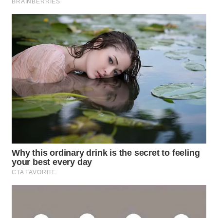
WN
INDRAMAYU
WN
KUNINGAN
WN
MAJALENGKA
WN
SUBANG
WN
SUKABUMI
WN
PURWAKARTA