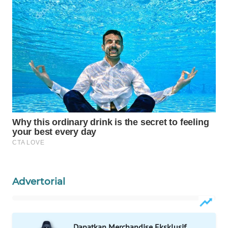
WAHANA
SPORT
WAHANA
UMKM
WAHANA
SELEB
WAHANA
PERSONA
WAHANA
Advertorial
OTOMOTIF
WAHANA
HEALTH
Dapatkan Merchandise Eksklusif