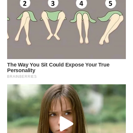
WN
PRIANGAN
TIMUR
WN
SEMARANG
WN
SOLO
WN
BOROBUDUR
WN
MADURA
WN
SURABAYA