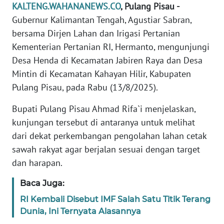
KALTENG.WAHANANEWS.CO
, Pulang Pisau -
REDAKSI
Gubernur Kalimantan Tengah, Agustiar Sabran,
bersama Dirjen Lahan dan Irigasi Pertanian
KARIR
Kementerian Pertanian RI, Hermanto, mengunjungi
Desa Henda di Kecamatan Jabiren Raya dan Desa
DISCLAIMER
Mintin di Kecamatan Kahayan Hilir, Kabupaten
Wahana
Pulang Pisau, pada Rabu (13/8/2025).
News
Regional
Bupati Pulang Pisau Ahmad Rifa`i menjelaskan,
kunjungan tersebut di antaranya untuk melihat
WN
dari dekat perkembangan pengolahan lahan cetak
SUMUT
sawah rakyat agar berjalan sesuai dengan target
dan harapan.
WN
JAKARTA
Baca Juga:
RI Kembali Disebut IMF Salah Satu Titik Terang
WN
Dunia, Ini Ternyata Alasannya
JABAR