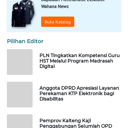
Wahana News
WAHANA
DESA
Buka Katalog
WISATA
LAPAK
Pilihan Editor
WAHANA
PLN Tingkatkan Kompetensi Guru
Wahana
HST Melalui Program Madrasah
Network
Digital
KONSUMEN
LISTRIK
Anggota DPRD Apresiasi Layanan
Perekaman KTP Elektronik bagi
Disabilitas
MASYARAKAT
KELISTRIKAN
Pemprov Kalteng Kaji
WALINKI
Penggabungan Sejumlah OPD
ID