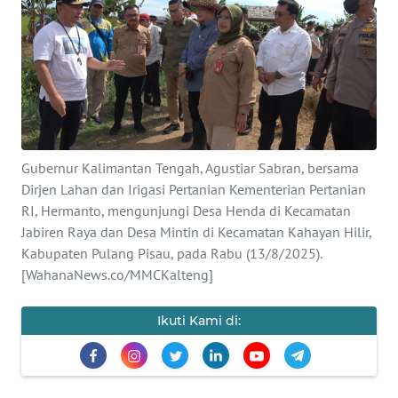
Informasi
INDEKS
BERITA
KONTAK
KAMI
Gubernur Kalimantan Tengah, Agustiar Sabran, bersama
Dirjen Lahan dan Irigasi Pertanian Kementerian Pertanian
INFO
RI, Hermanto, mengunjungi Desa Henda di Kecamatan
IKLAN
Jabiren Raya dan Desa Mintin di Kecamatan Kahayan Hilir,
Kabupaten Pulang Pisau, pada Rabu (13/8/2025).
TENTANG
[WahanaNews.co/MMCKalteng]
KAMI
Ikuti Kami di:
PEDOMAN
MEDIA
SIBER