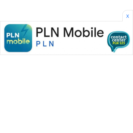
X
WAHANA MEDIA GROUP
|
|
|
WAHANA NEWS co
WAHANA TANI
WAHANA ADVOKAT