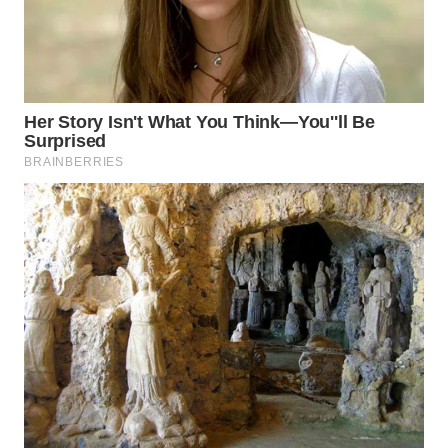
WN
NATUNA
WN
BINTAN
WN
MANDALIKA
WN
LIKUPANG
WN
LABUANBAJO
WN
BORNEO