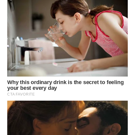
WN
TAPANULI
SELATAN
WN
TANJUNG
LESUNG
WN
KARO
WN
SIMALUNGUN
WN
LABUHANBATU