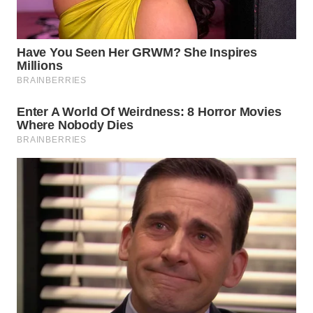
BEKASI
WN
BOGOR
WN
DEPOK
WN
TAPANULI
UTARA
WN
SAMOSIR
WN
PADANG
LAWAS