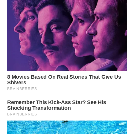
WAHANA
LISTRIK
WAHANA
TRAVEL
WAHANA
TV
WAHANANEWS
ID
WAHANANEWS
CO ID
WAHANANEWS
NET