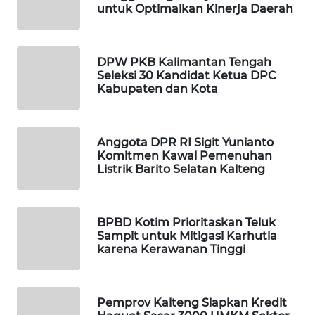
untuk Optimalkan Kinerja Daerah
MAWAKA
ID
DPW PKB Kalimantan Tengah
Seleksi 30 Kandidat Ketua DPC
Kabupaten dan Kota
MARTABAT
NET
PLN
Anggota DPR RI Sigit Yunianto
Komitmen Kawal Pemenuhan
WATCH
Listrik Barito Selatan Kalteng
MKLI
BPBD Kotim Prioritaskan Teluk
LPKKI
Sampit untuk Mitigasi Karhutla
karena Kerawanan Tinggi
LKKI
Pemprov Kalteng Siapkan Kredit
KOPEKLIN