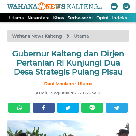
Utama
Nusantara
Khas
Serba-serbi
Opini
Indeks
WAHANA
Tutup
TV
Wahana News Kalteng
Utama
UTAMA
Gubernur Kalteng dan Dirjen
Pertanian RI Kunjungi Dua
NUSANTARA
Desa Strategis Pulang Pisau
Dani Maulana - Utama
KHAS
Kamis, 14 Agustus 2025 - 10:24 WIB
SERBA-
SERBI
OPINI