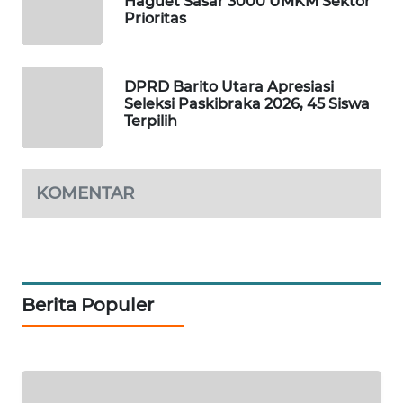
Haguet Sasar 3000 UMKM Sektor
Prioritas
PORTAL
KONSUMEN
DPRD Barito Utara Apresiasi
FORWAMKI
Seleksi Paskibraka 2026, 45 Siswa
Terpilih
ALPERKLINAS
KOMENTAR
FORJASIDA
TAMBANG
NEWS
Berita Populer
SITUNGIR
NEWS
SIDIKALANG
NEWS