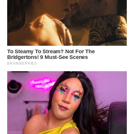
WN
TAPANULI
TENGAH
WN DELI
SERDANG
WN
TEBING
TINGGI
WN
PAKPAK
WN
KARAWANG
WN