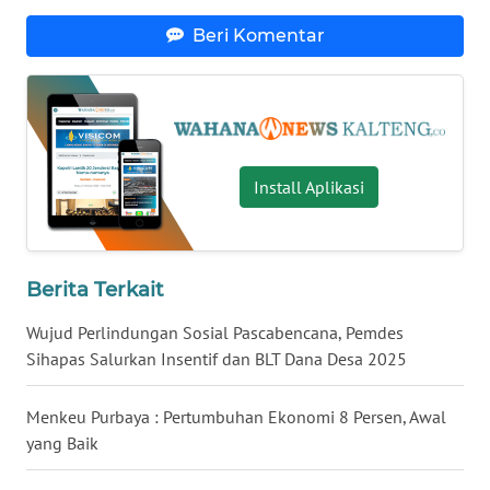
Beri Komentar
WN
NUSANTARA
WN
JOGJA
Install Aplikasi
WN
JATIM
Berita Terkait
WN
BALI
Wujud Perlindungan Sosial Pascabencana, Pemdes
Sihapas Salurkan Insentif dan BLT Dana Desa 2025
WN
KALBAR
Menkeu Purbaya : Pertumbuhan Ekonomi 8 Persen, Awal
yang Baik
WN
KALTENG