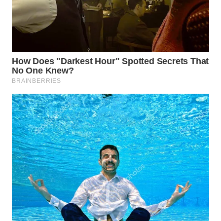
WN
INDRAMAYU
WN
KUNINGAN
WN
MAJALENGKA
WN
SUBANG
WN
SUKABUMI
WN
PURWAKARTA