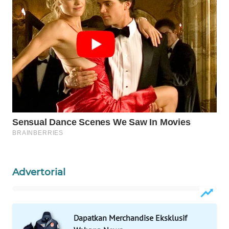
WAHANA
DESA
WISATA
LAPAK
WAHANA
Wahana
Network
KONSUMEN
LISTRIK
Advertorial
MASYARAKAT
KELISTRIKAN
Dapatkan Merchandise Eksklusif
WALINKI
ID