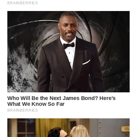
BEKASI
WN
BOGOR
WN
DEPOK
WN
TAPANULI
UTARA
WN
SAMOSIR
WN
PADANG
LAWAS