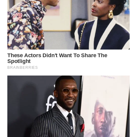
Wahana
Media
Group
WAHANA
NEWS
WAHANA
TANI
WAHANA
ADVOKAT
WAHANA
INFRASTRUKTUR
WAHANA
KONSUMEN