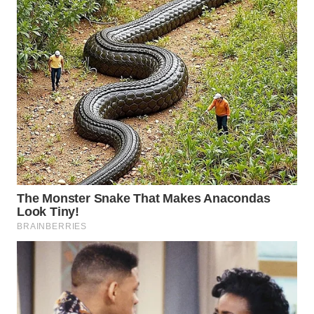
WN
NATUNA
WN
BINTAN
WN
MANDALIKA
WN
LIKUPANG
WN
LABUANBAJO
WN
BORNEO