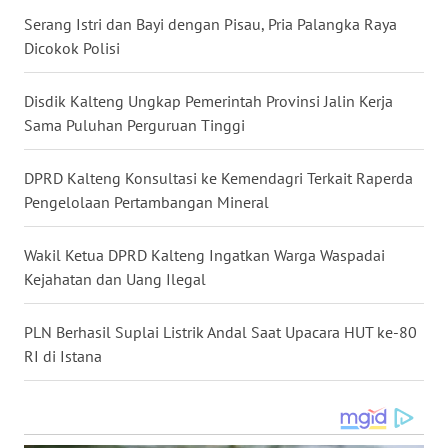
Serang Istri dan Bayi dengan Pisau, Pria Palangka Raya
WN
Dicokok Polisi
KALTARA
Disdik Kalteng Ungkap Pemerintah Provinsi Jalin Kerja
WN
Sama Puluhan Perguruan Tinggi
KALSEL
DPRD Kalteng Konsultasi ke Kemendagri Terkait Raperda
WN
Pengelolaan Pertambangan Mineral
KALTIM
Wakil Ketua DPRD Kalteng Ingatkan Warga Waspadai
WN
Kejahatan dan Uang Ilegal
SULSEL
PLN Berhasil Suplai Listrik Andal Saat Upacara HUT ke-80
WN
RI di Istana
GORONTALO
WN
SULUT