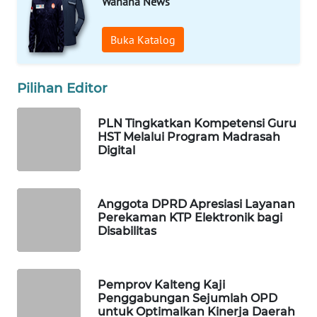
Wahana News
MAWAKA
Buka Katalog
ID
Pilihan Editor
MARTABAT
NET
PLN Tingkatkan Kompetensi Guru
HST Melalui Program Madrasah
PLN
Digital
WATCH
MKLI
Anggota DPRD Apresiasi Layanan
Perekaman KTP Elektronik bagi
Disabilitas
LPKKI
LKKI
Pemprov Kalteng Kaji
Penggabungan Sejumlah OPD
KOPEKLIN
untuk Optimalkan Kinerja Daerah