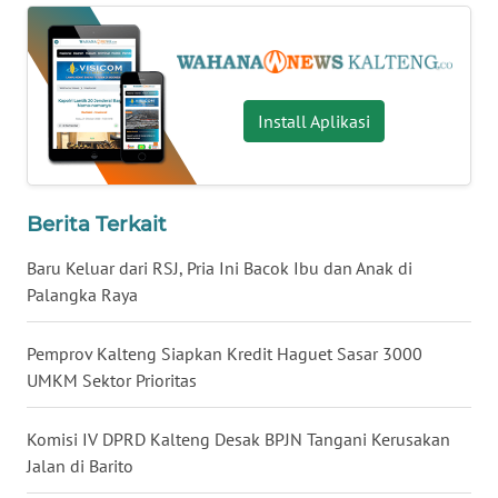
WN
NUSANTARA
Install Aplikasi
WN
JOGJA
WN
Berita Terkait
JATIM
Baru Keluar dari RSJ, Pria Ini Bacok Ibu dan Anak di
Palangka Raya
WN
BALI
Pemprov Kalteng Siapkan Kredit Haguet Sasar 3000
WN
UMKM Sektor Prioritas
KALBAR
Komisi IV DPRD Kalteng Desak BPJN Tangani Kerusakan
WN
Jalan di Barito
KALTENG