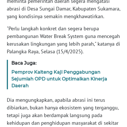
meminta pemerintah daerah segera mengatasi
REDAKSI
abrasi di Desa Sungai Damar, Kabupaten Sukamara,
yang kondisinya semakin mengkhawatirkan.
KARIR
"Perlu langkah konkret dan segera berupa
DISCLAIMER
pembangunan Water Break System guna mencegah
kerusakan lingkungan yang lebih parah," katanya di
Wahana
Palangka Raya, Selasa (15/4/2025).
News
Regional
Baca Juga:
Pemprov Kalteng Kaji Penggabungan
WN
Sejumlah OPD untuk Optimalkan Kinerja
SUMUT
Daerah
WN
Dia mengungkapkan, apabila abrasi ini terus
JAKARTA
dibiarkan, bukan hanya ekosistem yang terganggu,
tetapi juga akan berdampak langsung pada
WN
JABAR
kehidupan dan penghidupan masyarakat di sekitar