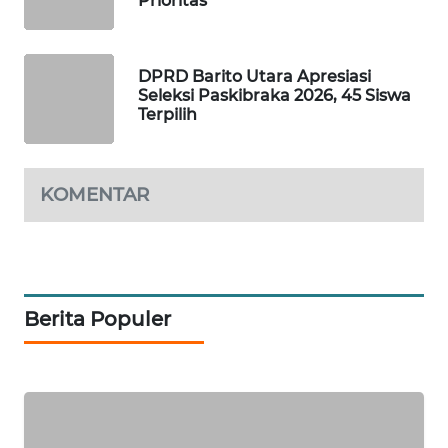
Prioritas
SIBARAGAS
NEWS
DPRD Barito Utara Apresiasi
Seleksi Paskibraka 2026, 45 Siswa
Terpilih
METRO
SIANTAR
NEWS
KOMENTAR
METRO
MEDAN
NEWS
METRO
Berita Populer
JAKARTA
NEWS
KRT
NEWS