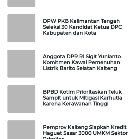
PORTAL
KONSUMEN
DPW PKB Kalimantan Tengah
Seleksi 30 Kandidat Ketua DPC
Kabupaten dan Kota
FORWAMKI
ALPERKLINAS
Anggota DPR RI Sigit Yunianto
Komitmen Kawal Pemenuhan
FORJASIDA
Listrik Barito Selatan Kalteng
TAMBANG
NEWS
BPBD Kotim Prioritaskan Teluk
Sampit untuk Mitigasi Karhutla
karena Kerawanan Tinggi
SITUNGIR
NEWS
Pemprov Kalteng Siapkan Kredit
SIDIKALANG
Haguet Sasar 3000 UMKM Sektor
NEWS