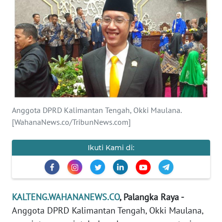
Informasi
INDEKS
BERITA
KONTAK
KAMI
INFO
Anggota DPRD Kalimantan Tengah, Okki Maulana.
IKLAN
[WahanaNews.co/TribunNews.com]
TENTANG
Ikuti Kami di:
KAMI
PEDOMAN
MEDIA
KALTENG.WAHANANEWS.CO
, Palangka Raya -
SIBER
Anggota DPRD Kalimantan Tengah, Okki Maulana,