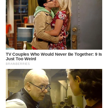
WN
SUMEDANG
WN
CIANJUR
WN
KEPULAUAN
SERIBU
WN
TANGERANG
WN
BINJAI
WN
CIREBON