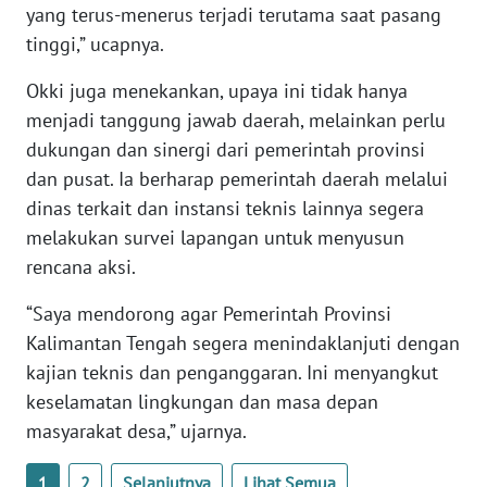
yang terus-menerus terjadi terutama saat pasang
tinggi,” ucapnya.
WN
SERAMBI
Okki juga menekankan, upaya ini tidak hanya
menjadi tanggung jawab daerah, melainkan perlu
WN
dukungan dan sinergi dari pemerintah provinsi
JAMBI
dan pusat. Ia berharap pemerintah daerah melalui
dinas terkait dan instansi teknis lainnya segera
WN
melakukan survei lapangan untuk menyusun
SULTRA
rencana aksi.
WN
“Saya mendorong agar Pemerintah Provinsi
NTB
Kalimantan Tengah segera menindaklanjuti dengan
kajian teknis dan penganggaran. Ini menyangkut
WN
keselamatan lingkungan dan masa depan
SULTENG
masyarakat desa,” ujarnya.
WN
SULBAR
1
2
Selanjutnya
Lihat Semua