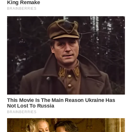
WAHANA
SPORT
WAHANA
UMKM
WAHANA
SELEB
WAHANA
PERSONA
WAHANA
OTOMOTIF
WAHANA
HEALTH