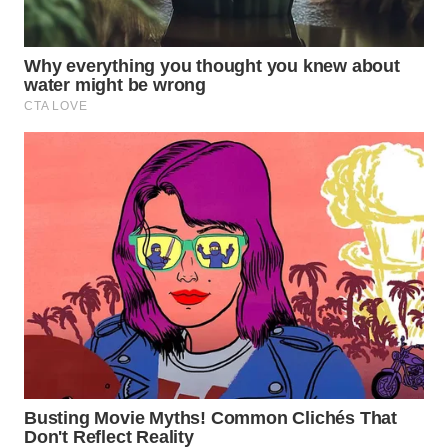
WN
TAPANULI
TENGAH
WN DELI
SERDANG
WN
TEBING
TINGGI
WN
PAKPAK
WN
KARAWANG
WN