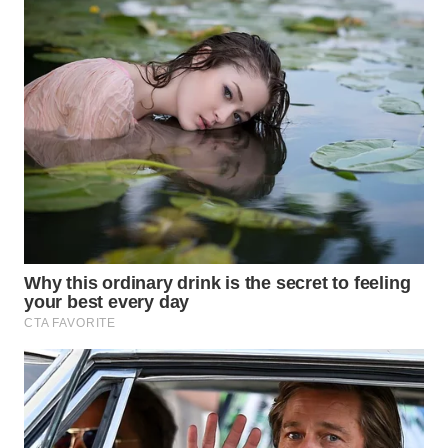
WN
MALUKU
WN
MALUT
WN
DAIRI
WN
DANAU
TOBA
WN
NIAS
WN
LANGKAT