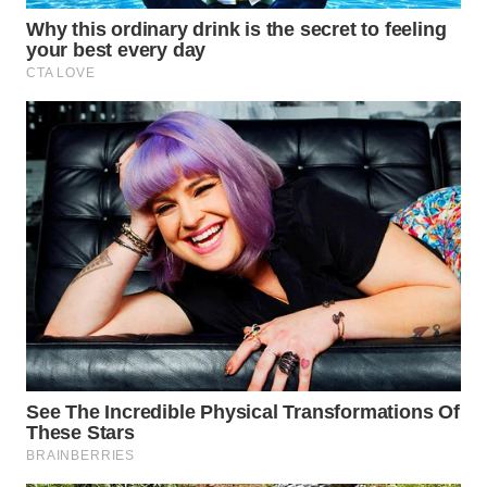
WN
PRIANGAN
TIMUR
WN
SEMARANG
WN
SOLO
WN
BOROBUDUR
WN
MADURA
WN
SURABAYA