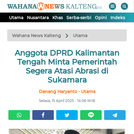
Utama
Nusantara
Khas
Serba-serbi
Opini
Indeks
WAHANA
Tutup
TV
Wahana News Kalteng
Utama
UTAMA
Anggota DPRD Kalimantan
Tengah Minta Pemerintah
NUSANTARA
Segera Atasi Abrasi di
Sukamara
KHAS
Danang Haryanto - Utama
Selasa, 15 April 2025 - 14:06 WIB
SERBA-
SERBI
OPINI