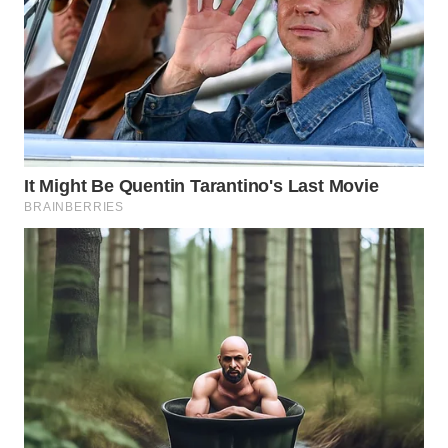
WN
TAPANULI
SELATAN
WN
TANJUNG
LESUNG
WN
KARO
WN
SIMALUNGUN
WN
LABUHANBATU