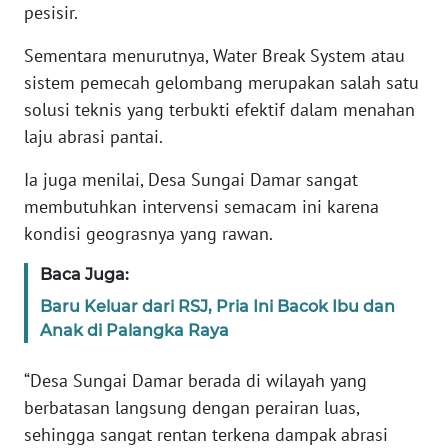
pesisir.
WN
Sementara menurutnya, Water Break System atau
BANTEN
sistem pemecah gelombang merupakan salah satu
solusi teknis yang terbukti efektif dalam menahan
WN
NTT
laju abrasi pantai.
Ia juga menilai, Desa Sungai Damar sangat
WN
KEPRI
membutuhkan intervensi semacam ini karena
kondisi geograsnya yang rawan.
WN
Baca Juga:
PAPUA
Baru Keluar dari RSJ, Pria Ini Bacok Ibu dan
WN
Anak di Palangka Raya
PAPUA
BARAT
“Desa Sungai Damar berada di wilayah yang
berbatasan langsung dengan perairan luas,
WN
sehingga sangat rentan terkena dampak abrasi
RIAU