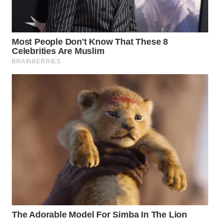
WAHANA
LISTRIK
WAHANA
TRAVEL
WAHANA
TV
WAHANANEWS
ID
WAHANANEWS
CO ID
WAHANANEWS
NET