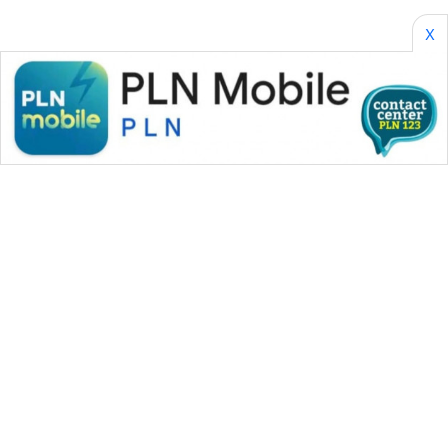
X
WAHANA MEDIA GROUP
|
|
|
WAHANA NEWS co
WAHANA TANI
WAHANA ADVOKAT
|
|
WAHANA INFRASTRUKTUR
WAHANA KONSUMEN