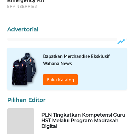
MAWAKA
ID
Advertorial
MARTABAT
NET
Dapatkan Merchandise Eksklusif
PLN
Wahana News
WATCH
Buka Katalog
MKLI
LPKKI
Pilihan Editor
LKKI
PLN Tingkatkan Kompetensi Guru
HST Melalui Program Madrasah
Digital
KOPEKLIN