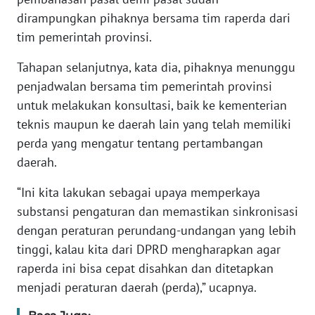
dirampungkan pihaknya bersama tim raperda dari
WN
tim pemerintah provinsi.
BANTEN
Tahapan selanjutnya, kata dia, pihaknya menunggu
WN
penjadwalan bersama tim pemerintah provinsi
NTT
untuk melakukan konsultasi, baik ke kementerian
teknis maupun ke daerah lain yang telah memiliki
WN
perda yang mengatur tentang pertambangan
KEPRI
daerah.
WN
“Ini kita lakukan sebagai upaya memperkaya
PAPUA
substansi pengaturan dan memastikan sinkronisasi
dengan peraturan perundang-undangan yang lebih
WN
PAPUA
tinggi, kalau kita dari DPRD mengharapkan agar
BARAT
raperda ini bisa cepat disahkan dan ditetapkan
menjadi peraturan daerah (perda),” ucapnya.
WN
RIAU