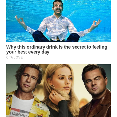
WAHANA
SPORT
WAHANA
UMKM
WAHANA
SELEB
WAHANA
PERSONA
WAHANA
OTOMOTIF
WAHANA
HEALTH