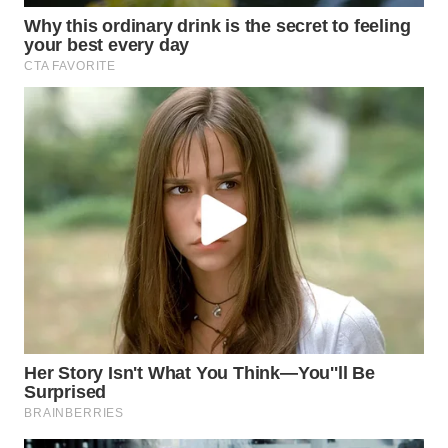
Wahana
Media
Group
WAHANA
NEWS
WAHANA
TANI
WAHANA
ADVOKAT
WAHANA
INFRASTRUKTUR
WAHANA
KONSUMEN