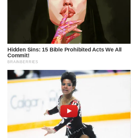
BEKASI
WN
BOGOR
WN
DEPOK
WN
TAPANULI
UTARA
WN
SAMOSIR
WN
PADANG
LAWAS