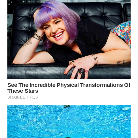
WAHANA
LISTRIK
WAHANA
TRAVEL
WAHANA
TV
WAHANANEWS
ID
WAHANANEWS
CO ID
WAHANANEWS
NET