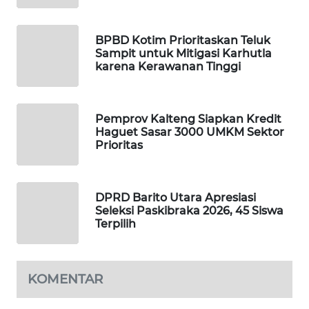
SIBARAGAS
BPBD Kotim Prioritaskan Teluk
NEWS
Sampit untuk Mitigasi Karhutla
karena Kerawanan Tinggi
METRO
SIANTAR
NEWS
Pemprov Kalteng Siapkan Kredit
Haguet Sasar 3000 UMKM Sektor
Prioritas
METRO
MEDAN
NEWS
DPRD Barito Utara Apresiasi
Seleksi Paskibraka 2026, 45 Siswa
METRO
Terpilih
JAKARTA
NEWS
KOMENTAR
KRT
NEWS