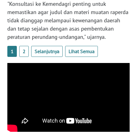
"Konsultasi ke Kemendagri penting untuk
memastikan agar judul dan materi muatan raperda
WN
tidak dianggap melampaui kewenangan daerah
BABEL
dan tetap sejalan dengan asas pembentukan
peraturan perundang-undangan," ujarnya.
WN
SUMBAR
1
2
Selanjutnya
Lihat Semua
WN
SUMSEL
WN
BENGKULU
WN
LAMPUNG
WN
JATENG