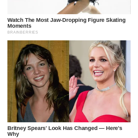
WN
SUMEDANG
WN
CIANJUR
WN
KEPULAUAN
SERIBU
WN
TANGERANG
WN
BINJAI
WN
CIREBON