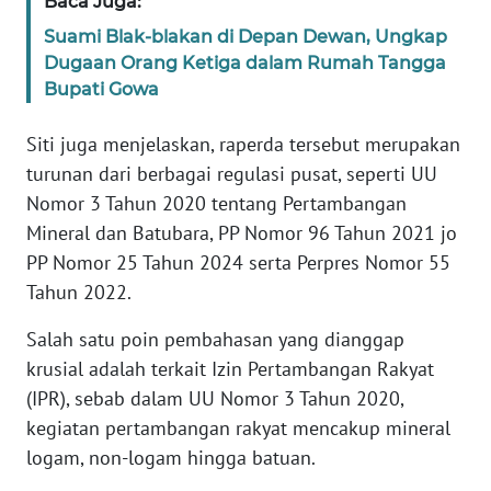
Baca Juga:
Suami Blak-blakan di Depan Dewan, Ungkap
WN
Dugaan Orang Ketiga dalam Rumah Tangga
SERAMBI
Bupati Gowa
WN
Siti juga menjelaskan, raperda tersebut merupakan
JAMBI
turunan dari berbagai regulasi pusat, seperti UU
Nomor 3 Tahun 2020 tentang Pertambangan
WN
Mineral dan Batubara, PP Nomor 96 Tahun 2021 jo
SULTRA
PP Nomor 25 Tahun 2024 serta Perpres Nomor 55
Tahun 2022.
WN
NTB
Salah satu poin pembahasan yang dianggap
krusial adalah terkait Izin Pertambangan Rakyat
WN
(IPR), sebab dalam UU Nomor 3 Tahun 2020,
SULTENG
kegiatan pertambangan rakyat mencakup mineral
logam, non-logam hingga batuan.
WN
SULBAR