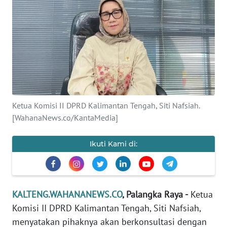
Informasi
INDEKS
BERITA
KONTAK
KAMI
Ketua Komisi II DPRD Kalimantan Tengah, Siti Nafsiah.
INFO
[WahanaNews.co/KantaMedia]
IKLAN
Ikuti Kami di:
TENTANG
KAMI
PEDOMAN
KALTENG.WAHANANEWS.CO
, Palangka Raya -
Ketua
MEDIA
SIBER
Komisi II DPRD Kalimantan Tengah, Siti Nafsiah,
menyatakan pihaknya akan berkonsultasi dengan