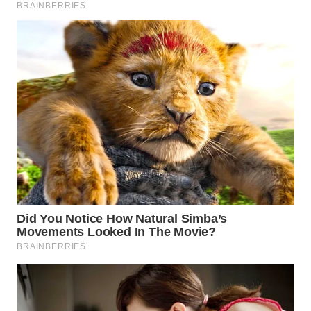
WN
INDRAMAYU
WN
KUNINGAN
WN
MAJALENGKA
WN
SUBANG
WN
SUKABUMI
WN
PURWAKARTA