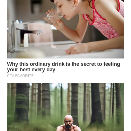
WN
PRIANGAN
TIMUR
WN
SEMARANG
WN
SOLO
WN
BOROBUDUR
WN
MADURA
WN
SURABAYA