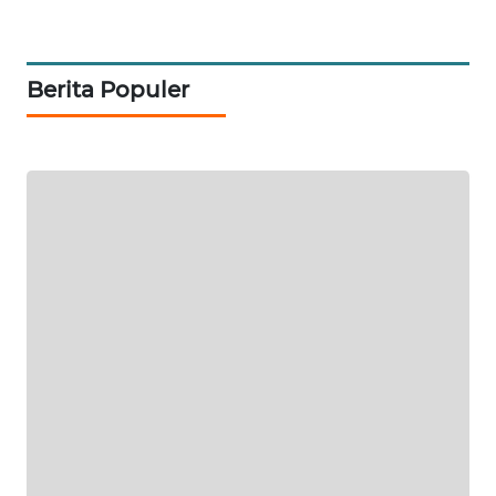
KARING
NEWS
Berita Populer
JURNAL
MARITIM
HUMBANG
NEWS
GARONGGANG
NEWS
FISUELRI
ID
ENERGI
NEWS