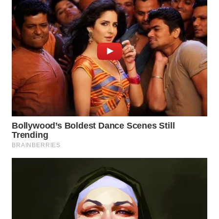
WN
TAPANULI
TENGAH
WN DELI
SERDANG
WN
TEBING
TINGGI
WN
PAKPAK
WN
KARAWANG
WN