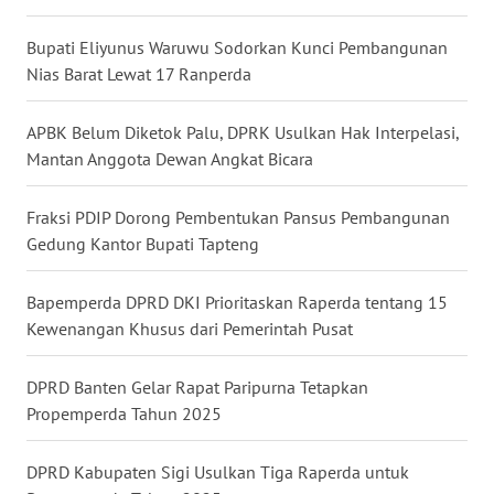
WN
Bupati Eliyunus Waruwu Sodorkan Kunci Pembangunan
KALTARA
Nias Barat Lewat 17 Ranperda
WN
APBK Belum Diketok Palu, DPRK Usulkan Hak Interpelasi,
KALSEL
Mantan Anggota Dewan Angkat Bicara
WN
Fraksi PDIP Dorong Pembentukan Pansus Pembangunan
KALTIM
Gedung Kantor Bupati Tapteng
WN
Bapemperda DPRD DKI Prioritaskan Raperda tentang 15
SULSEL
Kewenangan Khusus dari Pemerintah Pusat
WN
DPRD Banten Gelar Rapat Paripurna Tetapkan
GORONTALO
Propemperda Tahun 2025
WN
DPRD Kabupaten Sigi Usulkan Tiga Raperda untuk
SULUT