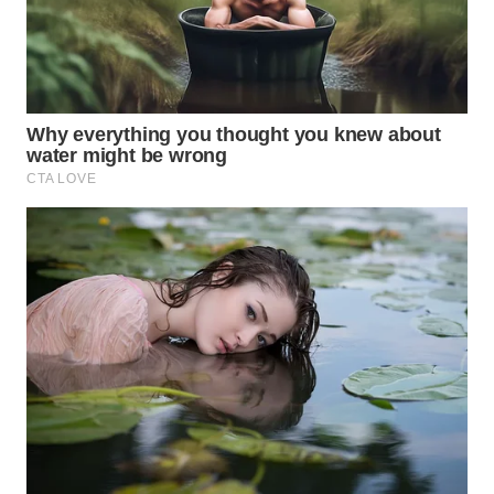
WN
NATUNA
WN
BINTAN
WN
MANDALIKA
WN
LIKUPANG
WN
LABUANBAJO
WN
BORNEO