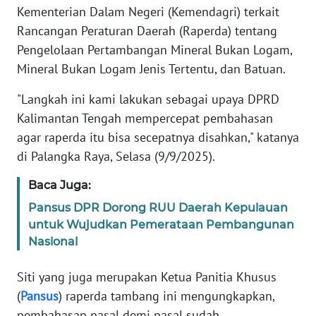
REDAKSI
Kementerian Dalam Negeri (Kemendagri) terkait
Rancangan Peraturan Daerah (Raperda) tentang
KARIR
Pengelolaan Pertambangan Mineral Bukan Logam,
Mineral Bukan Logam Jenis Tertentu, dan Batuan.
DISCLAIMER
"Langkah ini kami lakukan sebagai upaya DPRD
Kalimantan Tengah mempercepat pembahasan
Wahana
News
agar raperda itu bisa secepatnya disahkan," katanya
Regional
di Palangka Raya, Selasa (9/9/2025).
WN
Baca Juga:
SUMUT
Pansus DPR Dorong RUU Daerah Kepulauan
untuk Wujudkan Pemerataan Pembangunan
WN
Nasional
JAKARTA
Siti yang juga merupakan Ketua Panitia Khusus
WN
(
Pansus
) raperda tambang ini mengungkapkan,
JABAR
pembahasan pasal demi pasal sudah