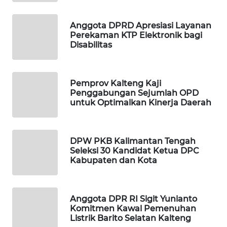
PORTAL
Anggota DPRD Apresiasi Layanan
KONSUMEN
Perekaman KTP Elektronik bagi
Disabilitas
FORWAMKI
Pemprov Kalteng Kaji
ALPERKLINAS
Penggabungan Sejumlah OPD
untuk Optimalkan Kinerja Daerah
FORJASIDA
TAMBANG
DPW PKB Kalimantan Tengah
NEWS
Seleksi 30 Kandidat Ketua DPC
Kabupaten dan Kota
SITUNGIR
NEWS
Anggota DPR RI Sigit Yunianto
Komitmen Kawal Pemenuhan
SIDIKALANG
Listrik Barito Selatan Kalteng
NEWS