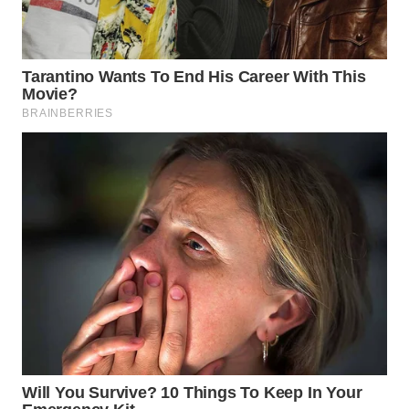
WAHANA
DESA
WISATA
LAPAK
WAHANA
Wahana
Network
KONSUMEN
LISTRIK
MASYARAKAT
KELISTRIKAN
WALINKI
ID