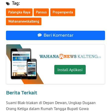
Tag:
WN
Palangka Raya
Pansus
Propemperda
NUSANTARA
Wahananewskalteng
WN
JOGJA
Beri Komentar
WN
JATIM
WN
Install Aplikasi
BALI
WN
KALBAR
Berita Terkait
Suami Blak-blakan di Depan Dewan, Ungkap Dugaan
WN
KALTENG
Orang Ketiga dalam Rumah Tangga Bupati Gowa