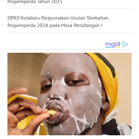
Propemperda Tahun 2025
WN
DPRD Kotabaru Paripurnakan Usulan Tambahan
MALUKU
Propemperda 2024 pada Masa Persidangan I
WN
MALUT
WN
DAIRI
WN
DANAU
TOBA
WN
NIAS
WN
LANGKAT