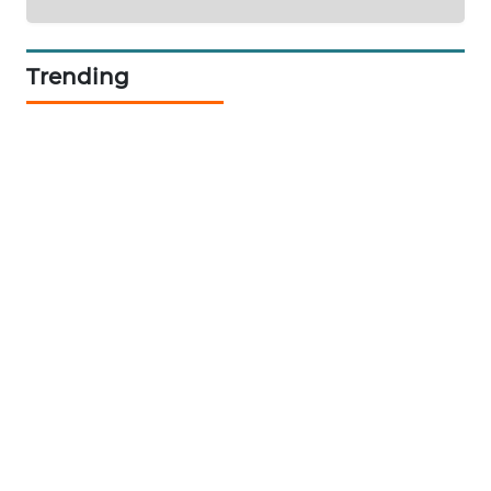
CILEUNGSI
NEWS
Trending
BERKAT
NEWS
BERAMPU
NEWS
ANUGERAH
NEWS
AKHLAK
ID
PERAPKI
NEWS