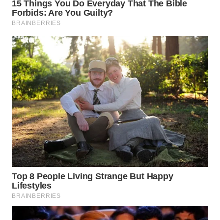
WN
TAPANULI
SELATAN
WN
TANJUNG
LESUNG
WN
KARO
WN
SIMALUNGUN
WN
LABUHANBATU