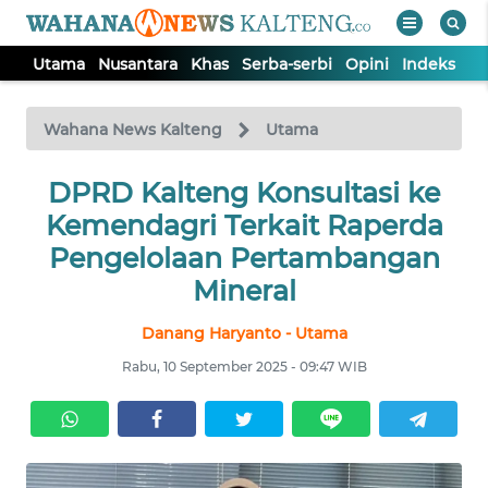
Utama
Nusantara
Khas
Serba-serbi
Opini
Indeks
WAHANA
Tutup
TV
Wahana News Kalteng
Utama
UTAMA
DPRD Kalteng Konsultasi ke
Kemendagri Terkait Raperda
NUSANTARA
Pengelolaan Pertambangan
Mineral
KHAS
Danang Haryanto - Utama
Rabu, 10 September 2025 - 09:47 WIB
SERBA-
SERBI
OPINI