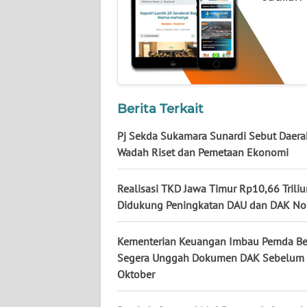
WN
KALTARA
WN
KALSEL
Berita Terkait
WN
KALTIM
Pj Sekda Sukamara Sunardi Sebut Daera
Wadah Riset dan Pemetaan Ekonomi
WN
SULSEL
Realisasi TKD Jawa Timur Rp10,66 Triliu
Didukung Peningkatan DAU dan DAK Non
WN
GORONTALO
Kementerian Keuangan Imbau Pemda B
Segera Unggah Dokumen DAK Sebelum
WN
Oktober
SULUT