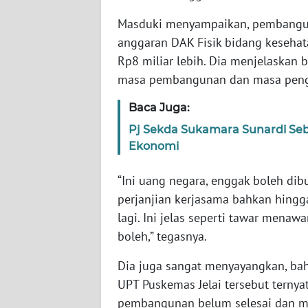
WN
Masduki menyampaikan, pembangun
SERAMBI
anggaran DAK Fisik bidang keseha
Rp8 miliar lebih. Dia menjelaskan 
WN
masa pembangunan dan masa pen
JAMBI
Baca Juga:
WN
Pj Sekda Sukamara Sunardi Se
SULTRA
Ekonomi
WN
“Ini uang negara, enggak boleh dib
NTB
perjanjian kerjasama bahkan hing
lagi. Ini jelas seperti tawar menaw
WN
boleh,” tegasnya.
SULTENG
Dia juga sangat menyayangkan, b
WN
UPT Puskemas Jelai tersebut terny
SULBAR
pembangunan belum selesai dan m