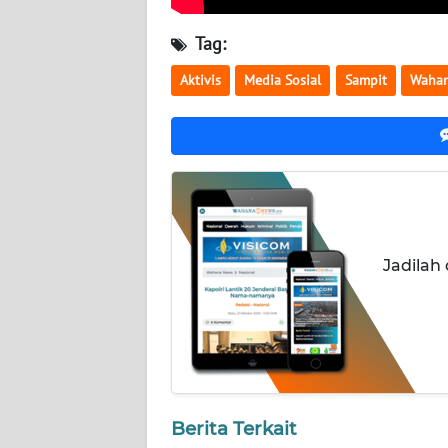
WN
NUSANTARA
Tag:
Aktivis
Media Sosial
Sampit
Wahan
WN
JOGJA
WN
JATIM
WN
BALI
Jadilah
WN
KALBAR
WN
KALTENG
Berita Terkait