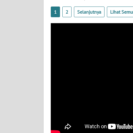
WN
1
2
Selanjutnya
Lihat Sem
BABEL
WN
SUMBAR
WN
SUMSEL
WN
BENGKULU
WN
LAMPUNG
WN
JATENG