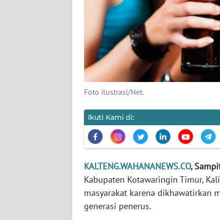
KARIR
DISCLAIMER
Wahana
News
Regional
Foto ilustrasi/Net.
WN
Ikuti Kami di:
SUMUT
WN
JAKARTA
KALTENG.WAHANANEWS.CO
, Sampit
Kabupaten Kotawaringin Timur, Ka
WN
masyarakat karena dikhawatirkan 
JABAR
generasi penerus.