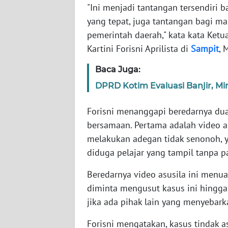
WN
"Ini menjadi tantangan tersendiri
BANTEN
yang tepat, juga tantangan bagi m
pemerintah daerah," kata kata Ket
WN
Kartini Forisni Aprilista di
Sampit
, 
NTT
Baca Juga:
WN
DPRD Kotim Evaluasi Banjir, Mi
KEPRI
Forisni menanggapi beredarnya dua
WN
bersamaan. Pertama adalah video a
PAPUA
melakukan adegan tidak senonoh, y
diduga pelajar yang tampil tanpa p
WN
PAPUA
Beredarnya video asusila ini menua
BARAT
diminta mengusut kasus ini hingga 
jika ada pihak lain yang menyebark
WN
RIAU
Forisni mengatakan, kasus tindak asu