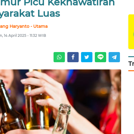
imur Picu Kekhawatiran
yarakat Luas
ang Haryanto - Utama
n, 14 April 2025 - 11:32 WIB
T