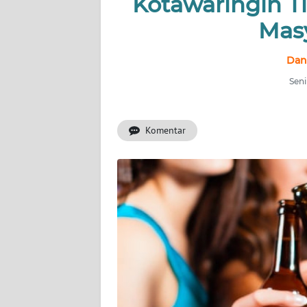
Kotawaringin T
Mas
INDEKS
BERITA
Dan
KONTAK
Seni
KAMI
Komentar
INFO
IKLAN
TENTANG
KAMI
PEDOMAN
MEDIA
SIBER
REDAKSI