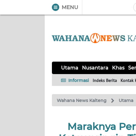
MENU
WAHANA
Tutup
TV
UTAMA
NUSANTARA
Utama
Nusantara
Khas
Ser
KHAS
Informasi
Indeks Berita
Kontak 
SERBA-
Wahana News Kalteng
Utama
SERBI
OPINI
Maraknya Per
Informasi