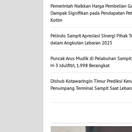
WN
Pemerintah Naikkan Harga Pembelian G
KALTARA
Dampak Signifikan pada Pendapatan Pet
Kotim
WN
KALSEL
Pelindo Sampit Apresiasi Sinergi Pihak T
dalam Angkutan Lebaran 2025
WN
KALTIM
Puncak Arus Mudik di Pelabuhan Sampit 
H-3 Idulfitri, 1.998 Berangkat
WN
SULSEL
Dishub Kotawaringin Timur Prediksi Ken
Penumpang Terminal Sampit Saat Lebar
WN
GORONTALO
WN
SULUT