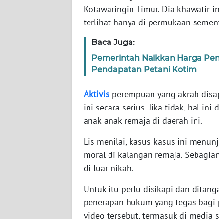
Kotawaringin Timur. Dia khawatir 
WN
terlihat hanya di permukaan sement
SERAMBI
Baca Juga:
WN
Pemerintah Naikkan Harga Pem
JAMBI
Pendapatan Petani Kotim
WN
Aktivis
perempuan yang akrab disap
SULTRA
ini secara serius. Jika tidak, hal i
anak-anak remaja di daerah ini.
WN
NTB
Lis menilai, kasus-kasus ini menun
moral di kalangan remaja. Sebagi
WN
di luar nikah.
SULTENG
Untuk itu perlu disikapi dan ditang
WN
penerapan hukum yang tegas bagi 
SULBAR
video tersebut, termasuk di media s