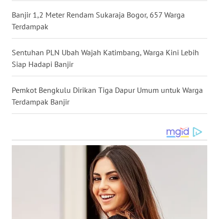
Banjir 1,2 Meter Rendam Sukaraja Bogor, 657 Warga
WN
Terdampak
MALUKU
Sentuhan PLN Ubah Wajah Katimbang, Warga Kini Lebih
WN
Siap Hadapi Banjir
MALUT
Pemkot Bengkulu Dirikan Tiga Dapur Umum untuk Warga
WN
DAIRI
Terdampak Banjir
WN
DANAU
TOBA
WN
NIAS
WN
LANGKAT