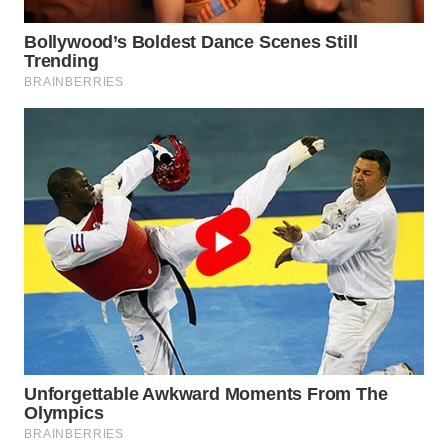
WAHANA
LISTRIK
WAHANA
TRAVEL
WAHANA
TV
WAHANANEWS
ID
WAHANANEWS
CO ID
WAHANANEWS
NET