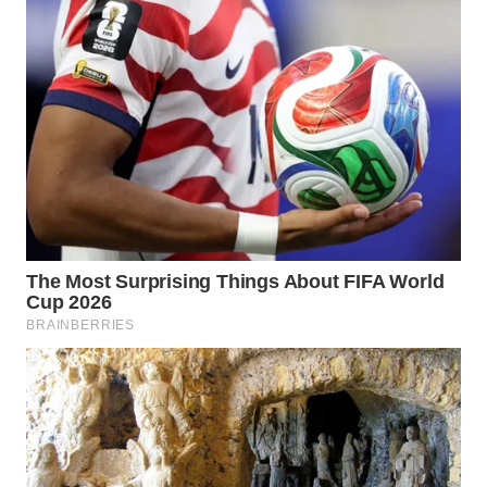
WN
NATUNA
WN
BINTAN
WN
MANDALIKA
WN
LIKUPANG
WN
LABUANBAJO
WN
BORNEO