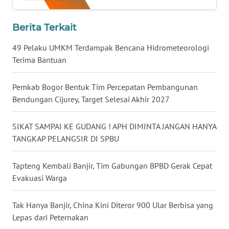
WN
Berita Terkait
KALTARA
49 Pelaku UMKM Terdampak Bencana Hidrometeorologi
WN
Terima Bantuan
KALSEL
Pemkab Bogor Bentuk Tim Percepatan Pembangunan
WN
Bendungan Cijurey, Target Selesai Akhir 2027
KALTIM
SIKAT SAMPAI KE GUDANG ! APH DIMINTA JANGAN HANYA
WN
TANGKAP PELANGSIR DI SPBU
SULSEL
Tapteng Kembali Banjir, Tim Gabungan BPBD Gerak Cepat
WN
Evakuasi Warga
GORONTALO
Tak Hanya Banjir, China Kini Diteror 900 Ular Berbisa yang
WN
Lepas dari Peternakan
SULUT