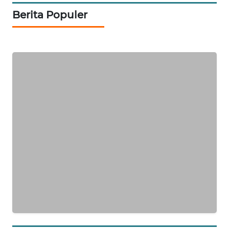
Berita Populer
SIBARAGAS
NEWS
METRO
SIANTAR
NEWS
METRO
MEDAN
NEWS
METRO
JAKARTA
NEWS
KRT
NEWS