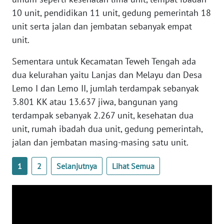
10 unit, pendidikan 11 unit, gedung pemerintah 18
WN
unit serta jalan dan jembatan sebanyak empat
BABEL
unit.
Sementara untuk Kecamatan Teweh Tengah ada
WN
SUMBAR
dua kelurahan yaitu Lanjas dan Melayu dan Desa
Lemo I dan Lemo II, jumlah terdampak sebanyak
WN
3.801 KK atau 13.637 jiwa, bangunan yang
SUMSEL
terdampak sebanyak 2.267 unit, kesehatan dua
unit, rumah ibadah dua unit, gedung pemerintah,
WN
jalan dan jembatan masing-masing satu unit.
BENGKULU
1
2
Selanjutnya
Lihat Semua
WN
LAMPUNG
WN
JATENG