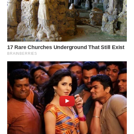
Wahana
Media
Group
WAHANA
NEWS
WAHANA
TANI
WAHANA
ADVOKAT
WAHANA
INFRASTRUKTUR
WAHANA
KONSUMEN