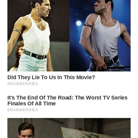
BEKASI
WN
BOGOR
WN
DEPOK
WN
TAPANULI
UTARA
WN
SAMOSIR
WN
PADANG
LAWAS