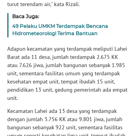
turut terendam air," kata Rizali.
WN
Baca Juga:
SERAMBI
49 Pelaku UMKM Terdampak Bencana
Hidrometeorologi Terima Bantuan
WN
JAMBI
Adapun kecamatan yang terdampak meliputi Lahei
Barat ada 11 desa, jumlah terdampak 2.675 KK
WN
atau 7.626 jiwa, jumlah bangunan sebanyak 1.985
SULTRA
unit, sementara fasilitas umum yang terdampak
kesehatan empat unit, tempat ibadah 15 unit,
WN
pendidikan 13 unit, gedung pemerintah ada empat
NTB
unit.
WN
Kecamatan Lahei ada 13 desa yang terdampak
SULTENG
dengan jumlah 3.756 KK atau 9.801 jiwa, jumlah
bangunan sebanyak 922 unit, sementara fasilitas
WN
SULBAR
umum seperti kesehatan lima unit, tempat ibadah