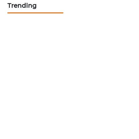
Trending
KARING
NEWS
JURNAL
MARITIM
HUMBANG
NEWS
GARONGGANG
NEWS
FISUELRI
ID
ENERGI
NEWS