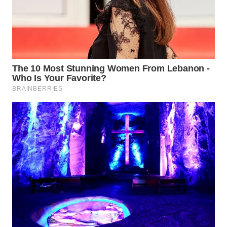
WN
TAPANULI
SELATAN
WN
TANJUNG
LESUNG
WN
KARO
WN
SIMALUNGUN
WN
LABUHANBATU