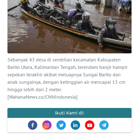
Informasi
INDEKS
BERITA
KONTAK
KAMI
Sebanyak 43 desa di sembilan kecamatan Kabupaten
Barito Utara, Kalimantan Tengah, terendam banjir hampir
INFO
IKLAN
sepekan terakhir akibat meluapnya Sungai Barito dan
anak sungainya, dengan ketinggian air mencapai 15 cm
hingga lebih dari 2 meter.
TENTANG
[WahanaNews.co/CNNIndonesia]
KAMI
Ikuti Kami di:
PEDOMAN
MEDIA
SIBER