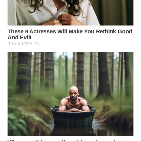
WN
INDRAMAYU
WN
KUNINGAN
WN
MAJALENGKA
WN
SUBANG
WN
SUKABUMI
WN
PURWAKARTA