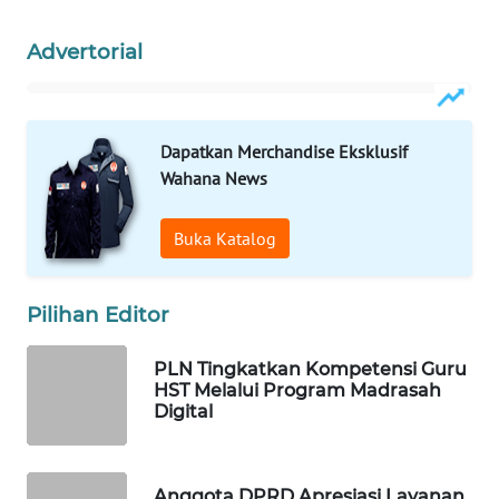
WAHANA
Advertorial
DESA
WISATA
LAPAK
Dapatkan Merchandise Eksklusif
WAHANA
Wahana News
Wahana
Buka Katalog
Network
KONSUMEN
Pilihan Editor
LISTRIK
PLN Tingkatkan Kompetensi Guru
HST Melalui Program Madrasah
MASYARAKAT
Digital
KELISTRIKAN
WALINKI
Anggota DPRD Apresiasi Layanan
ID