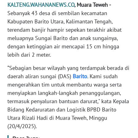
REDAKSI
KALTENG.WAHANANEWS.CO
, Muara Teweh -
Sebanyak 43 desa di sembilan kecamatan
KARIR
Kabupaten Barito Utara, Kalimantan Tengah,
terendam banjir hampir sepekan terakhir akibat
DISCLAIMER
meluapnya Sungai Barito dan anak sungainya,
dengan ketinggian air mencapai 15 cm hingga
Wahana
lebih dari 2 meter.
News
Regional
“Sebagian besar wilayah yang terdampak berada di
daerah aliran sungai (DAS)
Barito
. Kami sudah
WN
mengerahkan tim untuk membantu warga serta
SUMUT
menyiapkan langkah-langkah penanggulangan,
termasuk penyaluran bantuan darurat," kata Kepala
WN
Bidang Kedaruratan dan Logistik BPBD Barito
JAKARTA
Utara Rizali Hadi di Muara Teweh, Minggu
(20/4/2025).
WN
JABAR