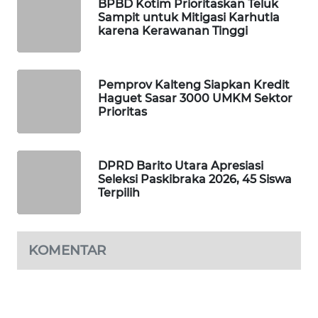
BPBD Kotim Prioritaskan Teluk
Sampit untuk Mitigasi Karhutla
PORTAL
karena Kerawanan Tinggi
KONSUMEN
FORWAMKI
Pemprov Kalteng Siapkan Kredit
Haguet Sasar 3000 UMKM Sektor
Prioritas
ALPERKLINAS
FORJASIDA
DPRD Barito Utara Apresiasi
Seleksi Paskibraka 2026, 45 Siswa
TAMBANG
Terpilih
NEWS
SITUNGIR
KOMENTAR
NEWS
SIDIKALANG
NEWS