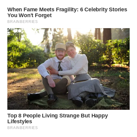
WAHANA
SPORT
WAHANA
UMKM
WAHANA
SELEB
WAHANA
PERSONA
WAHANA
OTOMOTIF
WAHANA
HEALTH