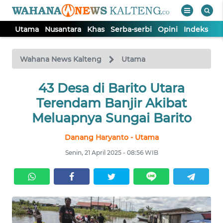
Utama
Nusantara
Khas
Serba-serbi
Opini
Indeks
WAHANA
Tutup
TV
Wahana News Kalteng
Utama
UTAMA
43 Desa di Barito Utara
Terendam Banjir Akibat
NUSANTARA
Meluapnya Sungai Barito
Danang Haryanto - Utama
KHAS
Senin, 21 April 2025 - 08:56 WIB
SERBA-
SERBI
OPINI