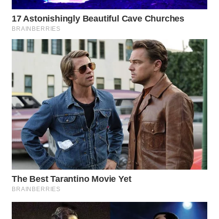
WN
TAPANULI
TENGAH
WN DELI
SERDANG
WN
TEBING
TINGGI
WN
PAKPAK
WN
KARAWANG
WN