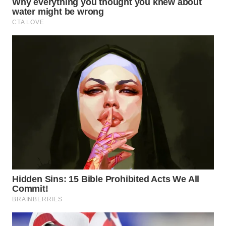
WN
PRIANGAN
TIMUR
WN
SEMARANG
WN
SOLO
WN
BOROBUDUR
WN
MADURA
WN
SURABAYA