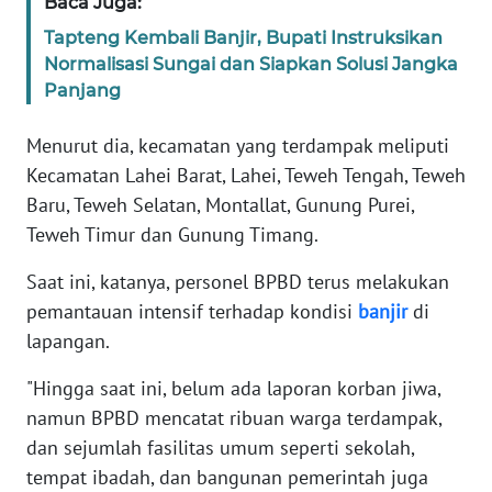
Baca Juga:
WN
Tapteng Kembali Banjir, Bupati Instruksikan
BANTEN
Normalisasi Sungai dan Siapkan Solusi Jangka
Panjang
WN
NTT
Menurut dia, kecamatan yang terdampak meliputi
Kecamatan Lahei Barat, Lahei, Teweh Tengah, Teweh
WN
Baru, Teweh Selatan, Montallat, Gunung Purei,
KEPRI
Teweh Timur dan Gunung Timang.
Saat ini, katanya, personel BPBD terus melakukan
WN
PAPUA
pemantauan intensif terhadap kondisi
banjir
di
lapangan.
WN
PAPUA
"Hingga saat ini, belum ada laporan korban jiwa,
BARAT
namun BPBD mencatat ribuan warga terdampak,
dan sejumlah fasilitas umum seperti sekolah,
WN
tempat ibadah, dan bangunan pemerintah juga
RIAU