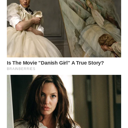
WN
SUMEDANG
WN
CIANJUR
WN
KEPULAUAN
SERIBU
WN
TANGERANG
WN
BINJAI
WN
CIREBON