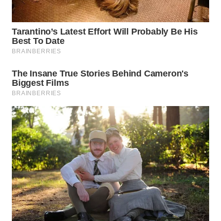
BEKASI
WN
BOGOR
WN
DEPOK
WN
TAPANULI
UTARA
WN
SAMOSIR
WN
PADANG
LAWAS