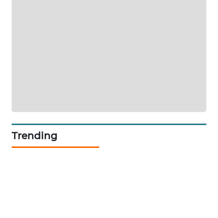
SIBARAGAS
NEWS
METRO
SIANTAR
NEWS
METRO
MEDAN
NEWS
Trending
METRO
JAKARTA
NEWS
KRT
NEWS