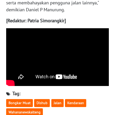
serta membahayakan pengguna jalan lainnya,"
demikian Daniel P Manurung.
WN
BABEL
[Redaktur: Patria Simorangkir]
WN
SUMBAR
WN
SUMSEL
WN
BENGKULU
WN
Tag:
LAMPUNG
Bongkar Muat
Dishub
Jalan
Kendaraan
WN
Wahananewskalteng
JATENG