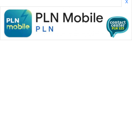
X
WAHANA MEDIA GROUP
|
|
|
WAHANA NEWS co
WAHANA TANI
WAHANA ADVOKAT
|
|
WAHANA INFRASTRUKTUR
WAHANA KONSUMEN
|
|
|
WAHANA LISTRIK
WAHANA TRAVEL
WAHANA TV