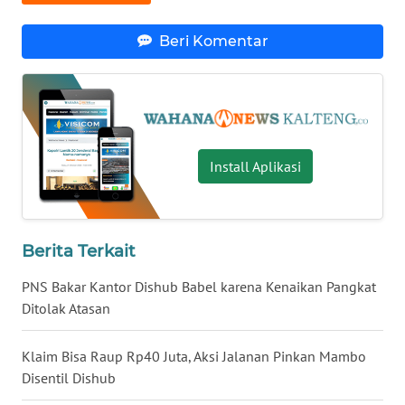
WN
Beri Komentar
NUSANTARA
WN
JOGJA
Install Aplikasi
WN
JATIM
WN
Berita Terkait
BALI
PNS Bakar Kantor Dishub Babel karena Kenaikan Pangkat
WN
Ditolak Atasan
KALBAR
Klaim Bisa Raup Rp40 Juta, Aksi Jalanan Pinkan Mambo
WN
Disentil Dishub
KALTENG