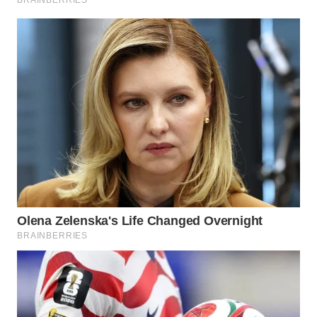
WAHANA
LISTRIK
WAHANA
TRAVEL
WAHANA
TV
WAHANANEWS
ID
WAHANANEWS
CO ID
WAHANANEWS
NET