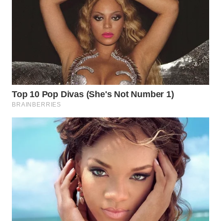
WN
NATUNA
WN
BINTAN
WN
MANDALIKA
WN
LIKUPANG
WN
LABUANBAJO
WN
BORNEO