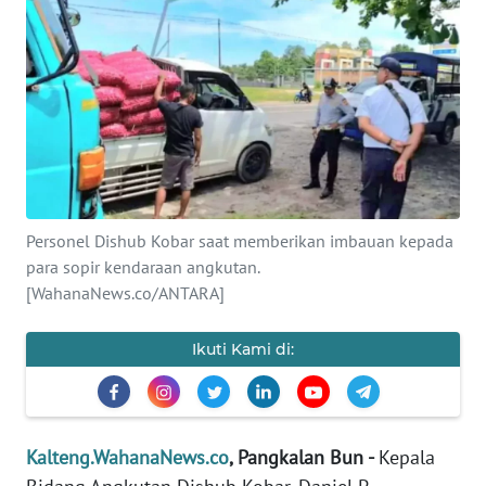
Informasi
INDEKS
BERITA
KONTAK
KAMI
INFO
Personel Dishub Kobar saat memberikan imbauan kepada
IKLAN
para sopir kendaraan angkutan.
[WahanaNews.co/ANTARA]
TENTANG
KAMI
Ikuti Kami di:
PEDOMAN
MEDIA
SIBER
Kalteng.WahanaNews.co
, Pangkalan Bun -
Kepala