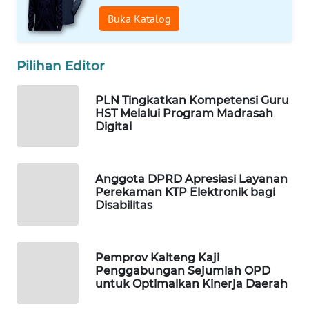
Buka Katalog
WAHANA
DESA
WISATA
Pilihan Editor
LAPAK
PLN Tingkatkan Kompetensi Guru
WAHANA
HST Melalui Program Madrasah
Digital
Wahana
Network
Anggota DPRD Apresiasi Layanan
Perekaman KTP Elektronik bagi
KONSUMEN
Disabilitas
LISTRIK
MASYARAKAT
Pemprov Kalteng Kaji
KELISTRIKAN
Penggabungan Sejumlah OPD
untuk Optimalkan Kinerja Daerah
WALINKI
ID