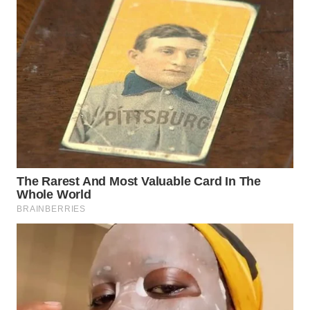
WN
TAPANULI
SELATAN
WN
TANJUNG
LESUNG
WN
KARO
WN
SIMALUNGUN
WN
LABUHANBATU