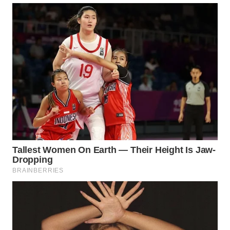
WN
PRIANGAN
TIMUR
WN
SEMARANG
WN
SOLO
WN
BOROBUDUR
WN
MADURA
WN
SURABAYA