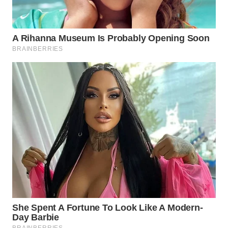
Wahana
Media
Group
WAHANA
NEWS
WAHANA
TANI
WAHANA
ADVOKAT
WAHANA
INFRASTRUKTUR
WAHANA
KONSUMEN