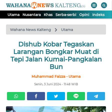
Utama
Nusantara
Khas
Serba-serbi
Opini
Indeks
WAHANA
Tutup
TV
Wahana News Kalteng
Utama
UTAMA
Dishub Kobar Tegaskan
Larangan Bongkar Muat di
NUSANTARA
Tepi Jalan Kumai-Pangkalan
Bun
KHAS
Muhammad Faizza - Utama
Senin, 3 Juni 2024 - 11:48 WIB
SERBA-
SERBI
OPINI