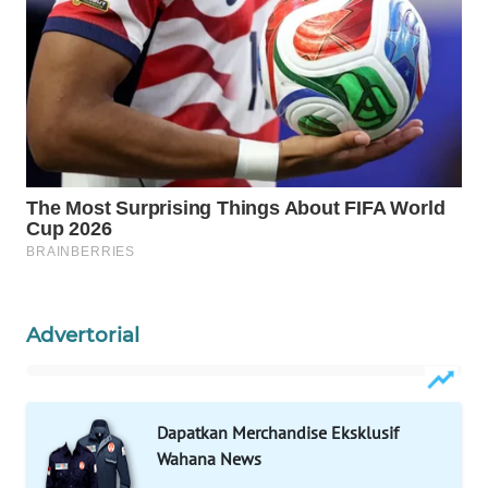
WAHANA
SPORT
WAHANA
UMKM
WAHANA
SELEB
WAHANA
PERSONA
Advertorial
WAHANA
OTOMOTIF
Dapatkan Merchandise Eksklusif
WAHANA
Wahana News
HEALTH