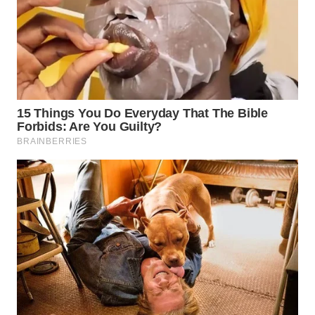
WN
TAPANULI
TENGAH
WN DELI
SERDANG
WN
TEBING
TINGGI
WN
PAKPAK
WN
KARAWANG
WN