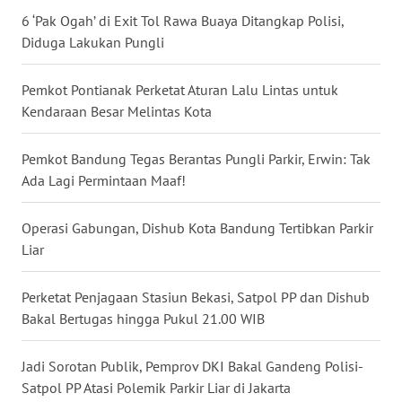
6 ‘Pak Ogah’ di Exit Tol Rawa Buaya Ditangkap Polisi,
WN
Diduga Lakukan Pungli
KALTARA
Pemkot Pontianak Perketat Aturan Lalu Lintas untuk
WN
Kendaraan Besar Melintas Kota
KALSEL
Pemkot Bandung Tegas Berantas Pungli Parkir, Erwin: Tak
WN
Ada Lagi Permintaan Maaf!
KALTIM
Operasi Gabungan, Dishub Kota Bandung Tertibkan Parkir
WN
Liar
SULSEL
Perketat Penjagaan Stasiun Bekasi, Satpol PP dan Dishub
WN
Bakal Bertugas hingga Pukul 21.00 WIB
GORONTALO
Jadi Sorotan Publik, Pemprov DKI Bakal Gandeng Polisi-
WN
SULUT
Satpol PP Atasi Polemik Parkir Liar di Jakarta