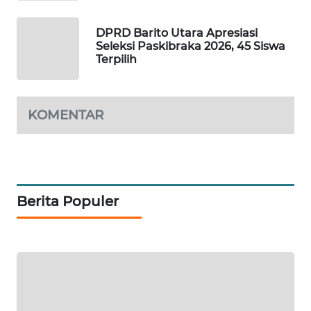
PORTAL
DPRD Barito Utara Apresiasi
KONSUMEN
Seleksi Paskibraka 2026, 45 Siswa
Terpilih
FORWAMKI
KOMENTAR
ALPERKLINAS
FORJASIDA
TAMBANG
Berita Populer
NEWS
SITUNGIR
NEWS
SIDIKALANG
NEWS