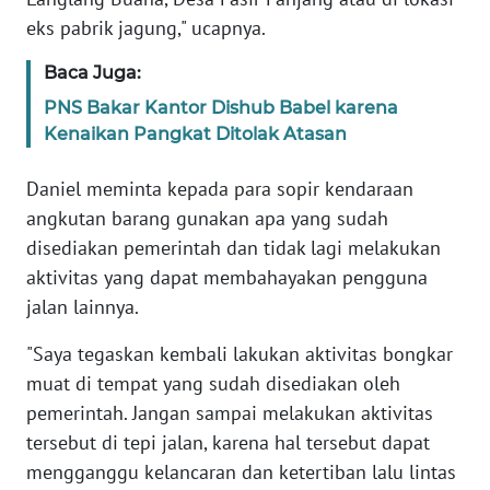
eks pabrik jagung," ucapnya.
WN
Baca Juga:
SERAMBI
PNS Bakar Kantor Dishub Babel karena
Kenaikan Pangkat Ditolak Atasan
WN
JAMBI
Daniel meminta kepada para sopir kendaraan
angkutan barang gunakan apa yang sudah
WN
SULTRA
disediakan pemerintah dan tidak lagi melakukan
aktivitas yang dapat membahayakan pengguna
WN
jalan lainnya.
NTB
"Saya tegaskan kembali lakukan aktivitas bongkar
WN
muat di tempat yang sudah disediakan oleh
SULTENG
pemerintah. Jangan sampai melakukan aktivitas
tersebut di tepi jalan, karena hal tersebut dapat
WN
mengganggu kelancaran dan ketertiban lalu lintas
SULBAR