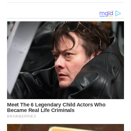
WN
MALUKU
WN
MALUT
WN
DAIRI
WN
DANAU
TOBA
WN
NIAS
WN
LANGKAT