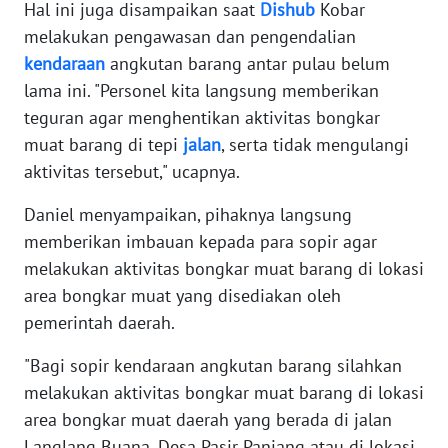
Hal ini juga disampaikan saat
Dishub
Kobar
melakukan pengawasan dan pengendalian
WN
BANTEN
kendaraan
angkutan barang antar pulau belum
lama ini. "Personel kita langsung memberikan
WN
teguran agar menghentikan aktivitas bongkar
NTT
muat barang di tepi
jalan
, serta tidak mengulangi
aktivitas tersebut," ucapnya.
WN
KEPRI
Daniel menyampaikan, pihaknya langsung
memberikan imbauan kepada para sopir agar
WN
melakukan aktivitas bongkar muat barang di lokasi
PAPUA
area bongkar muat yang disediakan oleh
pemerintah daerah.
WN
PAPUA
"Bagi sopir kendaraan angkutan barang silahkan
BARAT
melakukan aktivitas bongkar muat barang di lokasi
area bongkar muat daerah yang berada di jalan
WN
Langlang Buana, Desa Pasir Panjang atau di lokasi
RIAU