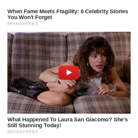
WN
INDRAMAYU
WN
KUNINGAN
WN
MAJALENGKA
WN
SUBANG
WN
SUKABUMI
WN
PURWAKARTA