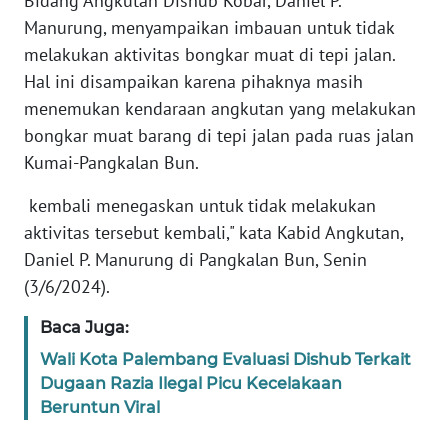
Bidang Angkutan Dishub Kobar, Daniel P.
REDAKSI
Manurung, menyampaikan imbauan untuk tidak
melakukan aktivitas bongkar muat di tepi jalan.
KARIR
Hal ini disampaikan karena pihaknya masih
menemukan kendaraan angkutan yang melakukan
DISCLAIMER
bongkar muat barang di tepi jalan pada ruas jalan
Kumai-Pangkalan Bun.
Wahana
News
kembali menegaskan untuk tidak melakukan
Regional
aktivitas tersebut kembali," kata Kabid Angkutan,
Daniel P. Manurung di Pangkalan Bun, Senin
WN
SUMUT
(3/6/2024).
Baca Juga:
WN
JAKARTA
Wali Kota Palembang Evaluasi Dishub Terkait
Dugaan Razia Ilegal Picu Kecelakaan
Beruntun Viral
WN
JABAR