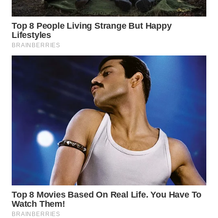
WN
SUMEDANG
WN
CIANJUR
WN
KEPULAUAN
SERIBU
WN
TANGERANG
WN
BINJAI
WN
CIREBON