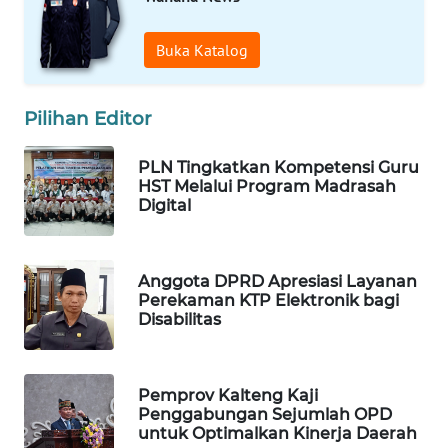
Buka Katalog
MAWAKA
ID
Pilihan Editor
MARTABAT
NET
PLN Tingkatkan Kompetensi Guru
HST Melalui Program Madrasah
PLN
Digital
WATCH
MKLI
Anggota DPRD Apresiasi Layanan
Perekaman KTP Elektronik bagi
Disabilitas
LPKKI
LKKI
Pemprov Kalteng Kaji
Penggabungan Sejumlah OPD
KOPEKLIN
untuk Optimalkan Kinerja Daerah