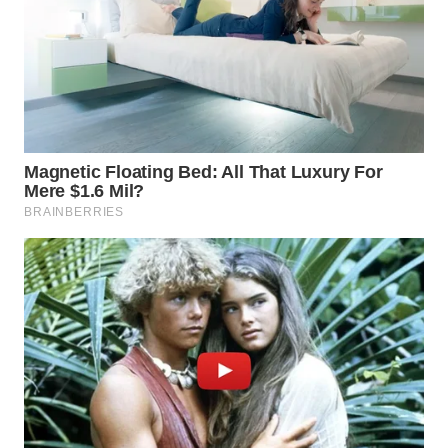
WN
SUMEDANG
WN
CIANJUR
WN
KEPULAUAN
SERIBU
WN
TANGERANG
WN
BINJAI
WN
CIREBON