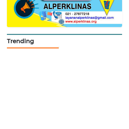
KARING
NEWS
JURNAL
MARITIM
Trending
HUMBANG
NEWS
GARONGGANG
NEWS
FISUELRI
ID
ENERGI
NEWS