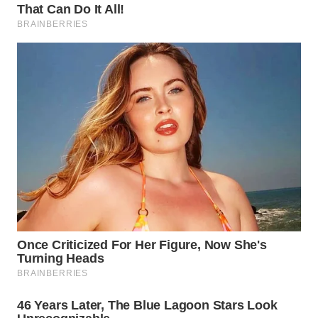
WAHANA
LISTRIK
WAHANA
TRAVEL
WAHANA
TV
WAHANANEWS
ID
WAHANANEWS
CO ID
WAHANANEWS
NET