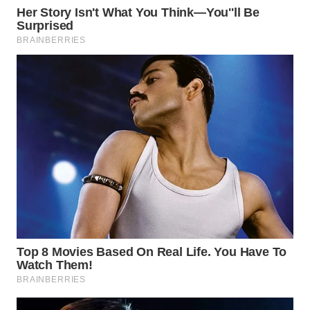
WN
TAPANULI
TENGAH
WN DELI
SERDANG
WN
TEBING
TINGGI
WN
PAKPAK
WN
KARAWANG
WN