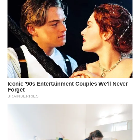
BEKASI
WN
BOGOR
WN
DEPOK
WN
TAPANULI
UTARA
WN
SAMOSIR
WN
PADANG
LAWAS