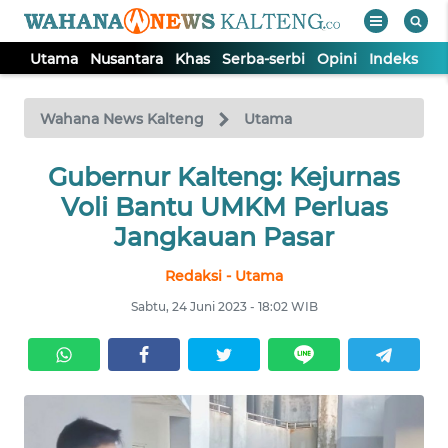
Utama
Nusantara
Khas
Serba-serbi
Opini
Indeks
WAHANA
Tutup
TV
Wahana News Kalteng
Utama
UTAMA
Gubernur Kalteng: Kejurnas
Voli Bantu UMKM Perluas
NUSANTARA
Jangkauan Pasar
Redaksi - Utama
KHAS
Sabtu, 24 Juni 2023 - 18:02 WIB
SERBA-
SERBI
OPINI