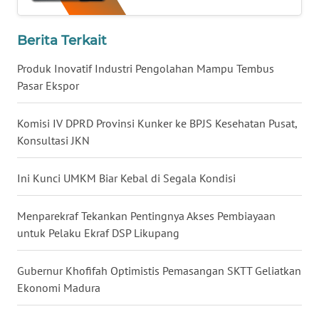
WN
Berita Terkait
KALTARA
Produk Inovatif Industri Pengolahan Mampu Tembus
WN
Pasar Ekspor
KALSEL
Komisi IV DPRD Provinsi Kunker ke BPJS Kesehatan Pusat,
WN
Konsultasi JKN
KALTIM
Ini Kunci UMKM Biar Kebal di Segala Kondisi
WN
SULSEL
Menparekraf Tekankan Pentingnya Akses Pembiayaan
untuk Pelaku Ekraf DSP Likupang
WN
GORONTALO
Gubernur Khofifah Optimistis Pemasangan SKTT Geliatkan
Ekonomi Madura
WN
SULUT