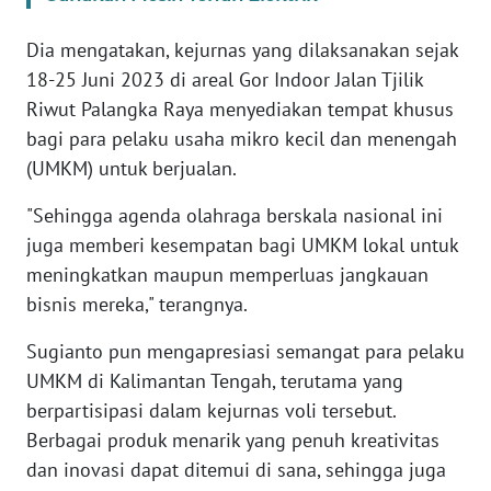
WN
Dia mengatakan, kejurnas yang dilaksanakan sejak
BANTEN
18-25 Juni 2023 di areal Gor Indoor Jalan Tjilik
Riwut Palangka Raya menyediakan tempat khusus
WN
bagi para pelaku usaha mikro kecil dan menengah
NTT
(UMKM) untuk berjualan.
WN
"Sehingga agenda olahraga berskala nasional ini
KEPRI
juga memberi kesempatan bagi UMKM lokal untuk
meningkatkan maupun memperluas jangkauan
WN
bisnis mereka," terangnya.
PAPUA
Sugianto pun mengapresiasi semangat para pelaku
WN
UMKM di Kalimantan Tengah, terutama yang
PAPUA
BARAT
berpartisipasi dalam kejurnas voli tersebut.
Berbagai produk menarik yang penuh kreativitas
WN
dan inovasi dapat ditemui di sana, sehingga juga
RIAU