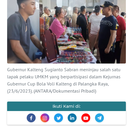
Informasi
INDEKS
BERITA
KONTAK
KAMI
INFO
Gubernur Kalteng Sugianto Sabran meninjau salah satu
IKLAN
lapak pelaku UMKM yang berpartisipasi dalam Kejurnas
Gubernur Cup Bola Voli Kalteng di Palangka Raya,
TENTANG
(23/6/2023). (ANTARA/Dokumentasi Pribadi)
KAMI
Ikuti Kami di:
PEDOMAN
MEDIA
SIBER