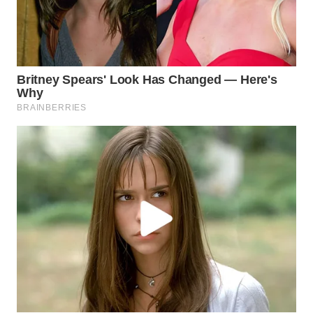
WN
TAPANULI
SELATAN
WN
TANJUNG
LESUNG
WN
KARO
WN
SIMALUNGUN
WN
LABUHANBATU