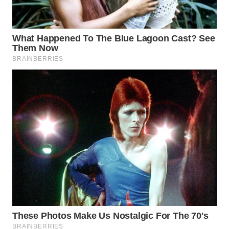
WN
INDRAMAYU
WN
KUNINGAN
WN
MAJALENGKA
WN
SUBANG
WN
SUKABUMI
WN
PURWAKARTA