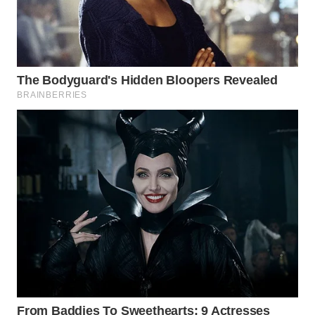
Wahana
Media
Group
WAHANA
NEWS
WAHANA
TANI
WAHANA
ADVOKAT
WAHANA
INFRASTRUKTUR
WAHANA
KONSUMEN