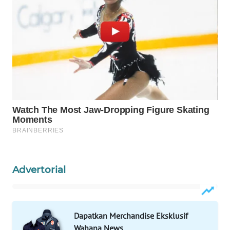
WAHANA
DESA
WISATA
LAPAK
WAHANA
Wahana
Network
KONSUMEN
LISTRIK
Advertorial
MASYARAKAT
KELISTRIKAN
Dapatkan Merchandise Eksklusif
WALINKI
Wahana News
ID