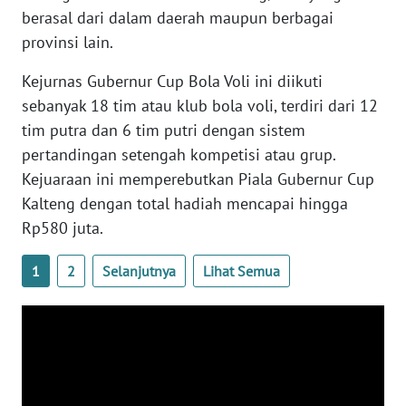
berasal dari dalam daerah maupun berbagai
provinsi lain.
WN
BABEL
Kejurnas Gubernur Cup Bola Voli ini diikuti
sebanyak 18 tim atau klub bola voli, terdiri dari 12
WN
tim putra dan 6 tim putri dengan sistem
SUMBAR
pertandingan setengah kompetisi atau grup.
WN
Kejuaraan ini memperebutkan Piala Gubernur Cup
SUMSEL
Kalteng dengan total hadiah mencapai hingga
Rp580 juta.
WN
BENGKULU
1
2
Selanjutnya
Lihat Semua
WN
LAMPUNG
WN
JATENG