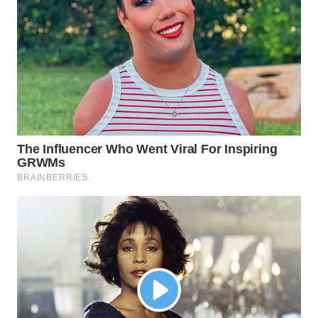
WN
NATUNA
WN
BINTAN
WN
MANDALIKA
WN
LIKUPANG
WN
LABUANBAJO
WN
BORNEO