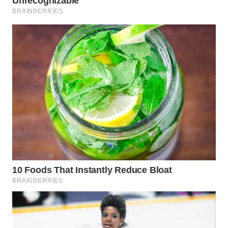
WAHANA
SPORT
WAHANA
UMKM
WAHANA
SELEB
WAHANA
PERSONA
WAHANA
OTOMOTIF
WAHANA
HEALTH