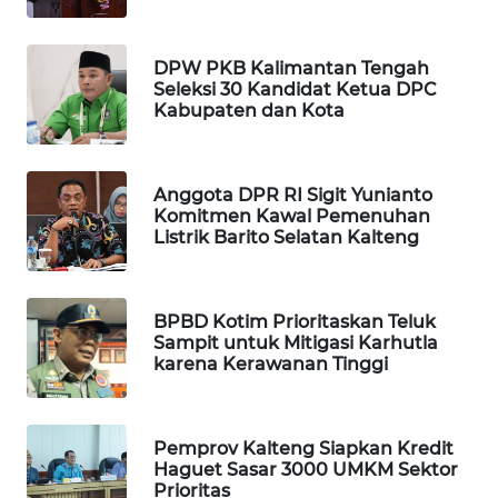
PORTAL
KONSUMEN
DPW PKB Kalimantan Tengah
Seleksi 30 Kandidat Ketua DPC
Kabupaten dan Kota
FORWAMKI
ALPERKLINAS
Anggota DPR RI Sigit Yunianto
Komitmen Kawal Pemenuhan
Listrik Barito Selatan Kalteng
FORJASIDA
TAMBANG
BPBD Kotim Prioritaskan Teluk
NEWS
Sampit untuk Mitigasi Karhutla
karena Kerawanan Tinggi
SITUNGIR
NEWS
Pemprov Kalteng Siapkan Kredit
SIDIKALANG
Haguet Sasar 3000 UMKM Sektor
NEWS
Prioritas