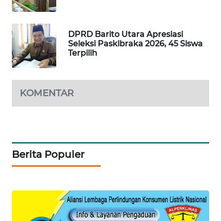
SIBARAGAS
NEWS
DPRD Barito Utara Apresiasi
Seleksi Paskibraka 2026, 45 Siswa
Terpilih
METRO
SIANTAR
NEWS
KOMENTAR
METRO
MEDAN
NEWS
METRO
Berita Populer
JAKARTA
NEWS
KRT
NEWS