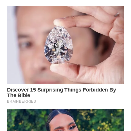
WN
PRIANGAN
TIMUR
WN
SEMARANG
WN
SOLO
WN
BOROBUDUR
WN
MADURA
WN
SURABAYA