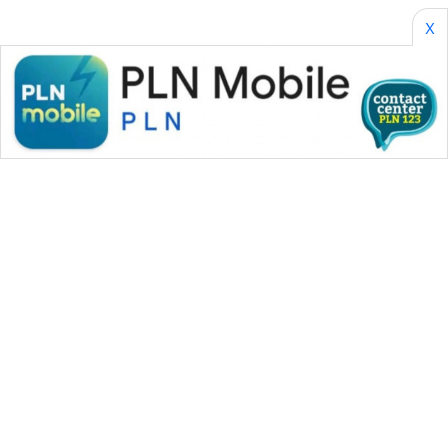
X
WAHANA MEDIA GROUP
|
|
|
WAHANA NEWS co
WAHANA TANI
WAHANA ADVOKAT
|
|
WAHANA INFRASTRUKTUR
WAHANA KONSUMEN