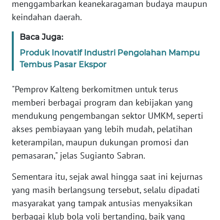
menggambarkan keanekaragaman budaya maupun
keindahan daerah.
WN
SERAMBI
Baca Juga:
Produk Inovatif Industri Pengolahan Mampu
WN
Tembus Pasar Ekspor
JAMBI
"Pemprov Kalteng berkomitmen untuk terus
WN
memberi berbagai program dan kebijakan yang
SULTRA
mendukung pengembangan sektor UMKM, seperti
akses pembiayaan yang lebih mudah, pelatihan
WN
keterampilan, maupun dukungan promosi dan
NTB
pemasaran," jelas Sugianto Sabran.
WN
Sementara itu, sejak awal hingga saat ini kejurnas
SULTENG
yang masih berlangsung tersebut, selalu dipadati
masyarakat yang tampak antusias menyaksikan
WN
berbagai klub bola voli bertanding, baik yang
SULBAR