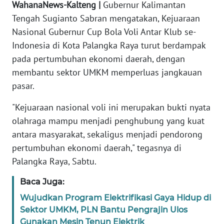
WahanaNews-Kalteng |
Gubernur Kalimantan
REDAKSI
Tengah Sugianto Sabran mengatakan, Kejuaraan
Nasional Gubernur Cup Bola Voli Antar Klub se-
KARIR
Indonesia di Kota Palangka Raya turut berdampak
pada pertumbuhan ekonomi daerah, dengan
DISCLAIMER
membantu sektor UMKM memperluas jangkauan
Wahana
pasar.
News
Regional
"Kejuaraan nasional voli ini merupakan bukti nyata
olahraga mampu menjadi penghubung yang kuat
WN
antara masyarakat, sekaligus menjadi pendorong
SUMUT
pertumbuhan ekonomi daerah," tegasnya di
Palangka Raya, Sabtu.
WN
JAKARTA
Baca Juga:
Wujudkan Program Elektrifikasi Gaya Hidup di
WN
Sektor UMKM, PLN Bantu Pengrajin Ulos
JABAR
Gunakan Mesin Tenun Elektrik