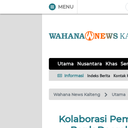
MENU
WAHANA
Tutup
TV
UTAMA
NUSANTARA
Utama
Nusantara
Khas
Ser
KHAS
Informasi
Indeks Berita
Kontak 
SERBA-
Wahana News Kalteng
Utama
SERBI
OPINI
Kolaborasi Pe
Informasi