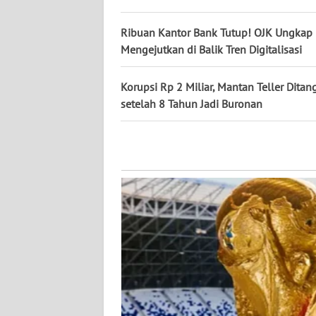
WN
KALTARA
Ribuan Kantor Bank Tutup! OJK Ungkap 
Mengejutkan di Balik Tren Digitalisasi
WN
KALSEL
Korupsi Rp 2 Miliar, Mantan Teller Dita
setelah 8 Tahun Jadi Buronan
WN
KALTIM
WN
SULSEL
WN
GORONTALO
WN
SULUT