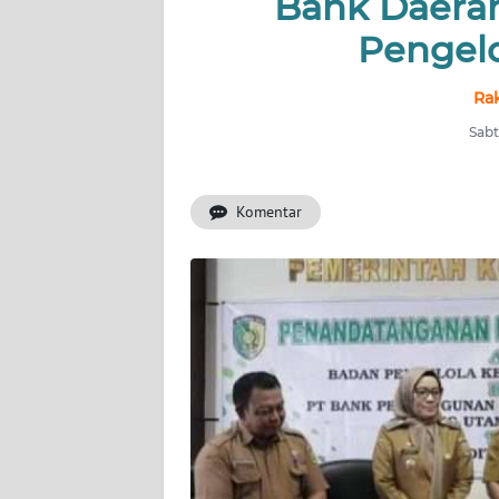
Bank Daerah
Pengel
INDEKS
BERITA
Ra
KONTAK
Sabt
KAMI
Komentar
INFO
IKLAN
TENTANG
KAMI
PEDOMAN
MEDIA
SIBER
REDAKSI