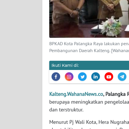
KARIR
DISCLAIMER
Wahana
BPKAD Kota Palangka Raya lakukan pen
News
Pembangunan Daerah Kalteng. [Wahana
Regional
Ikuti Kami di:
WN
SUMUT
WN
Kalteng.WahanaNews.co
, Palangka 
JAKARTA
berupaya meningkatkan pengelolaan
dan terstruktur.
WN
JABAR
Menurut Pj Wali Kota, Hera Nugraha