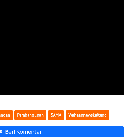
angan
Pembangunan
SAMA
Wahaannewskalteng
Beri Komentar