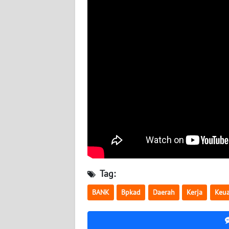
WN
BABEL
WN
SUMBAR
WN
SUMSEL
WN
BENGKULU
WN
Tag:
LAMPUNG
BANK
Bpkad
Daerah
Kerja
Keu
WN
JATENG