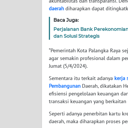
akuntabilitas dan transparansi. D
WN
daerah
diharapkan dapat ditingkatka
BANTEN
Baca Juga:
WN
Perjalanan Bank Perekonomian
NTT
dan Solusi Strategis
WN
“Pemerintah Kota Palangka Raya sej
KEPRI
agar semakin profesional dalam pen
Jumat (5/4/2024).
WN
PAPUA
Sementara itu terkait adanya
kerja
Pembangunan
Daerah, dikatakan He
WN
PAPUA
efisiensi pengelolaan keuangan da
BARAT
transaksi keuangan yang berkaitan
Seperti adanya penerbitan kartu kr
WN
RIAU
daerah, maka diharapkan proses pe