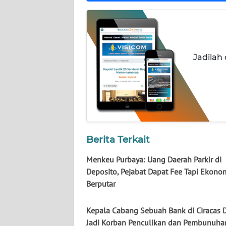
WN
NUSANTARA
WN
JOGJA
Jadilah
WN
JATIM
WN
BALI
Berita Terkait
WN
Menkeu Purbaya: Uang Daerah Parkir di
KALBAR
Deposito, Pejabat Dapat Fee Tapi Ekono
Berputar
WN
KALTENG
Kepala Cabang Sebuah Bank di Ciracas 
Jadi Korban Penculikan dan Pembunuha