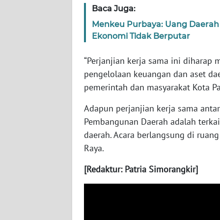
Baca Juga:
WN
SERAMBI
Menkeu Purbaya: Uang Daerah Pa
Ekonomi Tidak Berputar
WN
JAMBI
“Perjanjian kerja sama ini dihara
pengelolaan keuangan dan aset da
WN
pemerintah dan masyarakat Kota Pa
SULTRA
Adapun perjanjian kerja sama ant
Pembangunan Daerah adalah terkait
WN
NTB
daerah. Acara berlangsung di ruang
Raya.
WN
SULTENG
[Redaktur: Patria Simorangkir]
WN
SULBAR