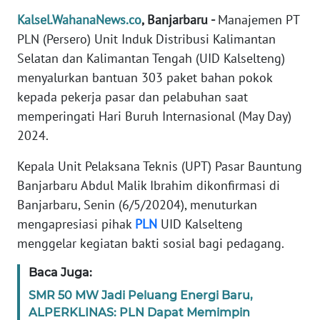
REDAKSI
Kalsel.WahanaNews.co
, Banjarbaru -
Manajemen PT
PLN (Persero) Unit Induk Distribusi Kalimantan
KARIR
Selatan dan Kalimantan Tengah (UID Kalselteng)
menyalurkan bantuan 303 paket bahan pokok
DISCLAIMER
kepada pekerja pasar dan pelabuhan saat
memperingati Hari Buruh Internasional (May Day)
Wahana
2024.
News
Regional
Kepala Unit Pelaksana Teknis (UPT) Pasar Bauntung
Banjarbaru Abdul Malik Ibrahim dikonfirmasi di
WN
SUMUT
Banjarbaru, Senin (6/5/20204), menuturkan
mengapresiasi pihak
PLN
UID Kalselteng
WN
menggelar kegiatan bakti sosial bagi pedagang.
JAKARTA
Baca Juga:
WN
SMR 50 MW Jadi Peluang Energi Baru,
JABAR
ALPERKLINAS: PLN Dapat Memimpin