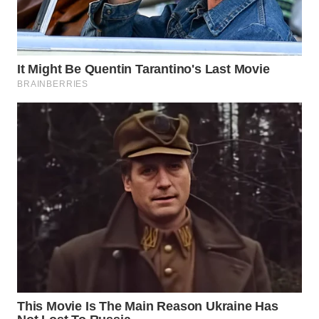
WN
PRIANGAN
TIMUR
WN
SEMARANG
WN
SOLO
WN
BOROBUDUR
WN
MADURA
WN
SURABAYA