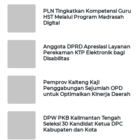
PLN Tingkatkan Kompetensi Guru
WAHANA
HST Melalui Program Madrasah
DESA
Digital
WISATA
LAPAK
Anggota DPRD Apresiasi Layanan
WAHANA
Perekaman KTP Elektronik bagi
Disabilitas
Wahana
Network
Pemprov Kalteng Kaji
KONSUMEN
Penggabungan Sejumlah OPD
LISTRIK
untuk Optimalkan Kinerja Daerah
MASYARAKAT
KELISTRIKAN
DPW PKB Kalimantan Tengah
Seleksi 30 Kandidat Ketua DPC
Kabupaten dan Kota
WALINKI
ID