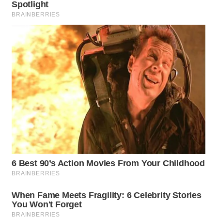
WN
TAPANULI
TENGAH
WN DELI
SERDANG
WN
TEBING
TINGGI
WN
PAKPAK
WN
KARAWANG
WN