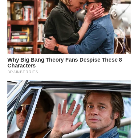
WN
INDRAMAYU
WN
KUNINGAN
WN
MAJALENGKA
WN
SUBANG
WN
SUKABUMI
WN
PURWAKARTA