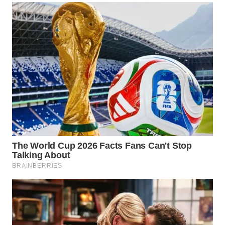
WN
SUMEDANG
WN
CIANJUR
WN
KEPULAUAN
SERIBU
WN
TANGERANG
WN
BINJAI
WN
CIREBON