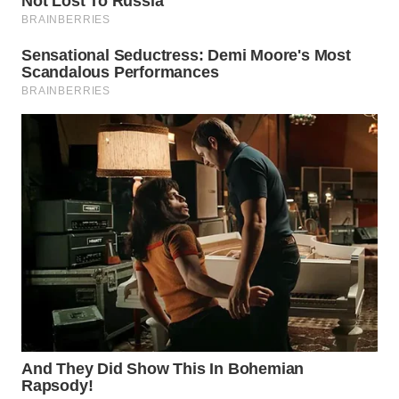
WN
NATUNA
WN
BINTAN
WN
MANDALIKA
WN
LIKUPANG
WN
LABUANBAJO
WN
BORNEO