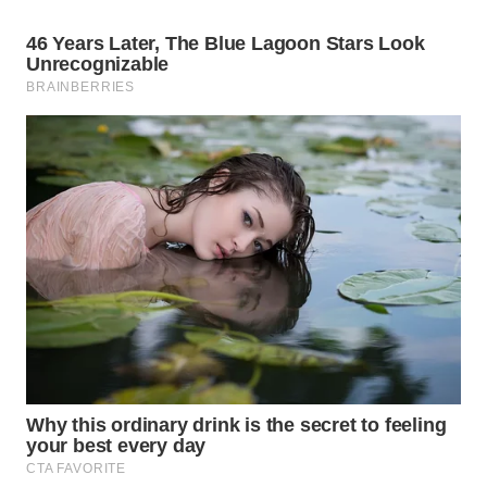
BEKASI
WN
BOGOR
WN
DEPOK
WN
TAPANULI
UTARA
WN
SAMOSIR
WN
PADANG
LAWAS