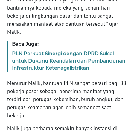
bantuannya kepada mereka yang sehari-hari
bekerja di lingkungan pasar dan tentu sangat
WN
SERAMBI
merasakan manfaat atas bantuan tersebut," ujar
Malik.
WN
JAMBI
Baca Juga:
PLN Perkuat Sinergi dengan DPRD Sulsel
WN
untuk Dukung Keandalan dan Pembangunan
SULTRA
Infrastruktur Ketenagalistrikan
WN
Menurut Malik, bantuan PLN sangat berarti bagi 88
NTB
pekerja pasar sebagai penerima manfaat yang
terdiri dari petugas kebersihan, buruh angkut, dan
WN
petugas keamanan agar lebih semangat saat
SULTENG
bekerja.
WN
Malik juga berharap semakin banyak instansi di
SULBAR