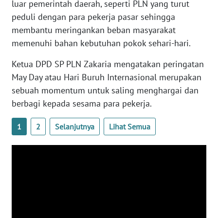
luar pemerintah daerah, seperti PLN yang turut
peduli dengan para pekerja pasar sehingga
WN
membantu meringankan beban masyarakat
BABEL
memenuhi bahan kebutuhan pokok sehari-hari.
WN
Ketua DPD SP PLN Zakaria mengatakan peringatan
SUMBAR
May Day atau Hari Buruh Internasional merupakan
sebuah momentum untuk saling menghargai dan
WN
berbagi kepada sesama para pekerja.
SUMSEL
1
2
Selanjutnya
Lihat Semua
WN
BENGKULU
WN
LAMPUNG
WN
JATENG