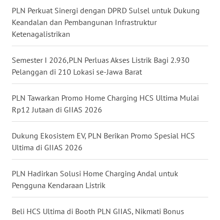
PLN Perkuat Sinergi dengan DPRD Sulsel untuk Dukung
WN
Keandalan dan Pembangunan Infrastruktur
KALTARA
Ketenagalistrikan
WN
Semester I 2026,PLN Perluas Akses Listrik Bagi 2.930
KALSEL
Pelanggan di 210 Lokasi se-Jawa Barat
WN
PLN Tawarkan Promo Home Charging HCS Ultima Mulai
KALTIM
Rp12 Jutaan di GIIAS 2026
WN
Dukung Ekosistem EV, PLN Berikan Promo Spesial HCS
SULSEL
Ultima di GIIAS 2026
WN
PLN Hadirkan Solusi Home Charging Andal untuk
GORONTALO
Pengguna Kendaraan Listrik
WN
Beli HCS Ultima di Booth PLN GIIAS, Nikmati Bonus
SULUT