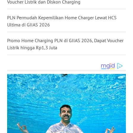
Voucher Listrik dan Diskon Charging
WN
MALUKU
PLN Permudah Kepemilikan Home Charger Lewat HCS
Ultima di GIIAS 2026
WN
MALUT
Promo Home Charging PLN di GIIAS 2026, Dapat Voucher
Listrik hingga Rp1,3 Juta
WN
DAIRI
WN
DANAU
TOBA
WN
NIAS
WN
LANGKAT