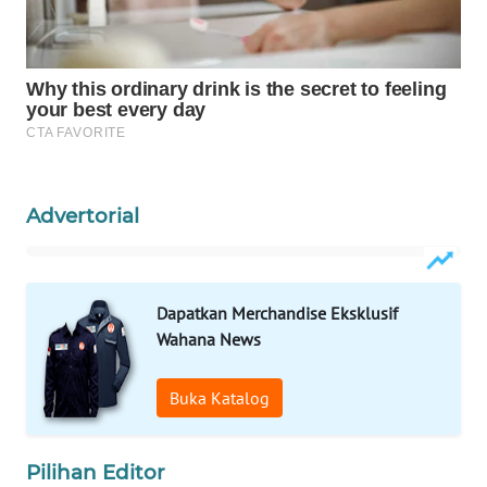
WAHANA
SPORT
WAHANA
UMKM
WAHANA
Advertorial
SELEB
WAHANA
PERSONA
Dapatkan Merchandise Eksklusif
Wahana News
WAHANA
OTOMOTIF
Buka Katalog
WAHANA
Pilihan Editor
HEALTH