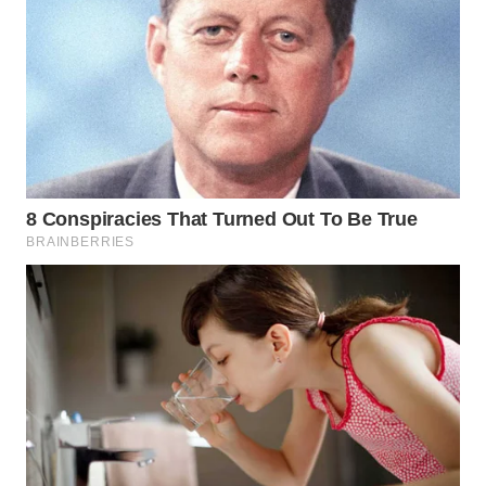
WAHANA
LISTRIK
WAHANA
TRAVEL
WAHANA
TV
WAHANANEWS
ID
WAHANANEWS
CO ID
WAHANANEWS
NET