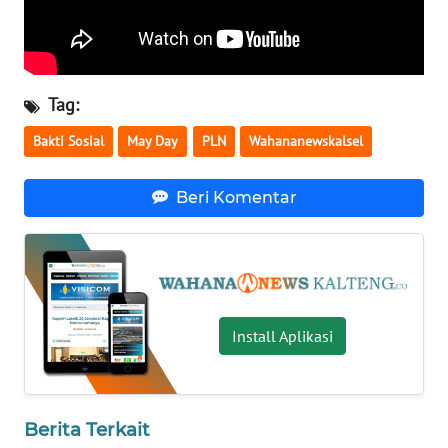
WN
NUSANTARA
Tag:
WN
JOGJA
Bakti Sosial
May Day
PLN
Wahananewskalsel
WN
Beri Komentar
JATIM
WN
BALI
Install Aplikasi
WN
KALBAR
WN
Berita Terkait
KALTENG