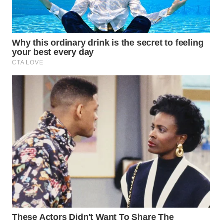
WN
TAPANULI
SELATAN
WN
TANJUNG
LESUNG
WN
KARO
WN
SIMALUNGUN
WN
LABUHANBATU