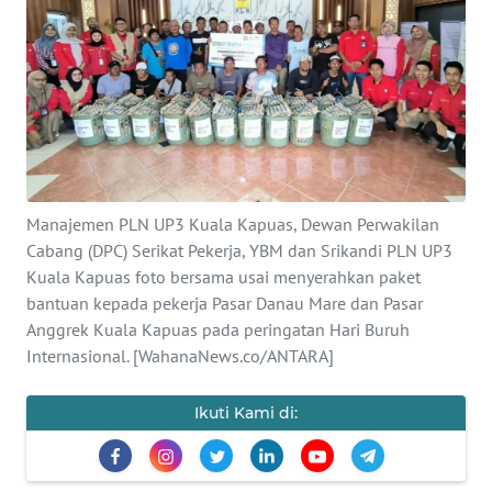
Informasi
INDEKS
BERITA
KONTAK
KAMI
Manajemen PLN UP3 Kuala Kapuas, Dewan Perwakilan
INFO
Cabang (DPC) Serikat Pekerja, YBM dan Srikandi PLN UP3
IKLAN
Kuala Kapuas foto bersama usai menyerahkan paket
bantuan kepada pekerja Pasar Danau Mare dan Pasar
TENTANG
Anggrek Kuala Kapuas pada peringatan Hari Buruh
KAMI
Internasional. [WahanaNews.co/ANTARA]
PEDOMAN
Ikuti Kami di:
MEDIA
SIBER