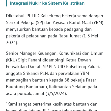
Integrasi Nuklir ke Sistem Kelistrikan
WN
BANTEN
Diketahui, PL UID Kalselteng bekerja sama dengan
Serikat Pekerja (SP) dan Yayasan Baitul Maal (YBM)
WN
menyalurkan bantuan kepada pedagang dan
NTT
pekerja di pelabuhan pada Rabu-Jumat (1-3 Mei
2024).
WN
KEPRI
Senior Manager Keuangan, Komunikasi dan Umum
(KKU) Sigit Fanani didampingi Ketua Dewan
WN
Perwakilan Daerah SP PLN UID Kalselteng Zakaria,
PAPUA
anggota Srikandi PLN, dan perwakilan YBM
membagikan bantuan kepada 88 pekerja Pasar
WN
Bauntung Banjarbaru, Kalimantan Selatan pada
PAPUA
BARAT
acara puncak, Jumat (3/5/2024).
“Kami sangat berterima kasih atas bantuan dan
WN
kepedulian jajaran PLN yang telah memberikan
RIAU