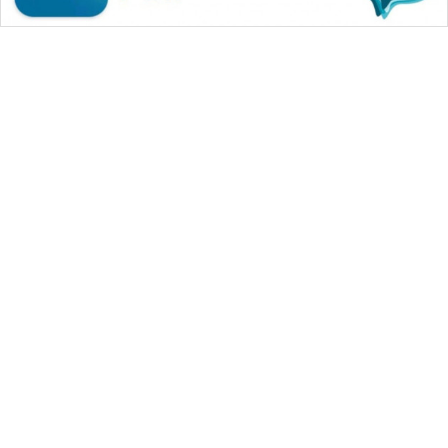
WAHANA MEDIA GROUP
|
|
|
WAHANA NEWS co
WAHANA TANI
WAHANA ADVOKAT
|
|
WAHANA INFRASTRUKTUR
WAHANA KONSUMEN
|
|
|
WAHANA LISTRIK
WAHANA TRAVEL
WAHANA TV
|
|
|
WAHANANEWS id
WAHANANEWS CO ID
WAHANANEWS NET
|
|
|
WAHANA SPORT ID
Wahana UMKM
Wahana Seleb
|
|
|
Wahana Persona
Wahana Otomotif
Wahana Health
|
Wahana Desa Wisata
Lapak Wahana