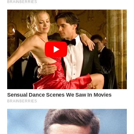
Wahana
Media
Group
WAHANA
NEWS
WAHANA
TANI
WAHANA
ADVOKAT
WAHANA
INFRASTRUKTUR
WAHANA
KONSUMEN