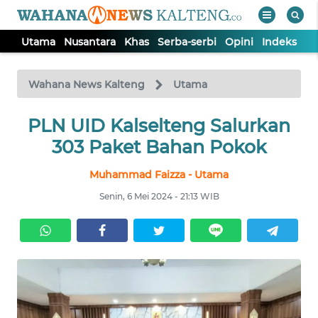
Utama
Nusantara
Khas
Serba-serbi
Opini
Indeks
WAHANA
Tutup
TV
Wahana News Kalteng
Utama
UTAMA
PLN UID Kalselteng Salurkan
303 Paket Bahan Pokok
NUSANTARA
Muhammad Faizza - Utama
Senin, 6 Mei 2024 - 21:13 WIB
KHAS
SERBA-
SERBI
OPINI