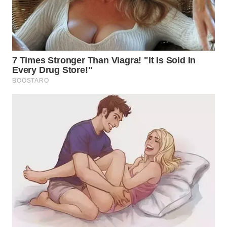
WN
SUMEDANG
WN
CIANJUR
WN
KEPULAUAN
SERIBU
WN
TANGERANG
WN
BINJAI
WN
CIREBON