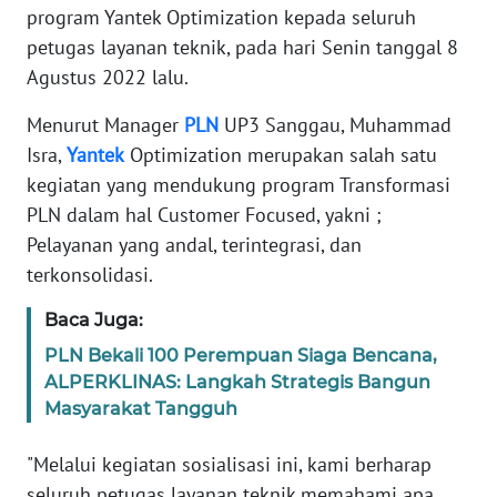
REDAKSI
program Yantek Optimization kepada seluruh
petugas layanan teknik, pada hari Senin tanggal 8
KARIR
Agustus 2022 lalu.
Menurut Manager
PLN
UP3 Sanggau, Muhammad
DISCLAIMER
Isra,
Yantek
Optimization merupakan salah satu
kegiatan yang mendukung program Transformasi
Wahana
News
PLN dalam hal Customer Focused, yakni ;
Regional
Pelayanan yang andal, terintegrasi, dan
terkonsolidasi.
WN
SUMUT
Baca Juga:
PLN Bekali 100 Perempuan Siaga Bencana,
WN
ALPERKLINAS: Langkah Strategis Bangun
JAKARTA
Masyarakat Tangguh
WN
"Melalui kegiatan sosialisasi ini, kami berharap
JABAR
seluruh petugas layanan teknik memahami apa