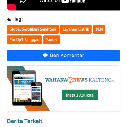
WN
NUSANTARA
Tag:
Global Sertifikasi Sejahtera
Layanan Listrik
PLN
WN
JOGJA
Pln Up3 Sanggau
Yantek
WN
Beri Komentar
JATIM
WN
BALI
Install Aplikasi
WN
KALBAR
WN
Berita Terkait
KALTENG