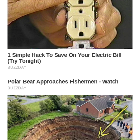
WN
NATUNA
WN
BINTAN
WN
MANDALIKA
WN
LIKUPANG
WN
LABUANBAJO
WN
BORNEO