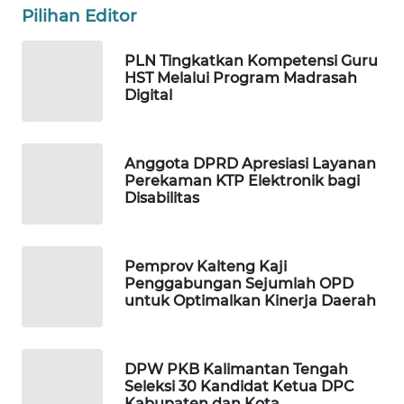
Pilihan Editor
WAHANA
DESA
PLN Tingkatkan Kompetensi Guru
WISATA
HST Melalui Program Madrasah
Digital
LAPAK
WAHANA
Anggota DPRD Apresiasi Layanan
Perekaman KTP Elektronik bagi
Wahana
Disabilitas
Network
KONSUMEN
Pemprov Kalteng Kaji
LISTRIK
Penggabungan Sejumlah OPD
untuk Optimalkan Kinerja Daerah
MASYARAKAT
KELISTRIKAN
DPW PKB Kalimantan Tengah
WALINKI
Seleksi 30 Kandidat Ketua DPC
Kabupaten dan Kota
ID