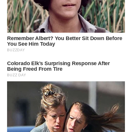
WAHANA
LISTRIK
WAHANA
TRAVEL
WAHANA
TV
WAHANANEWS
ID
WAHANANEWS
CO ID
WAHANANEWS
NET