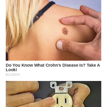
WN
PRIANGAN
TIMUR
WN
SEMARANG
WN
SOLO
WN
BOROBUDUR
WN
MADURA
WN
SURABAYA