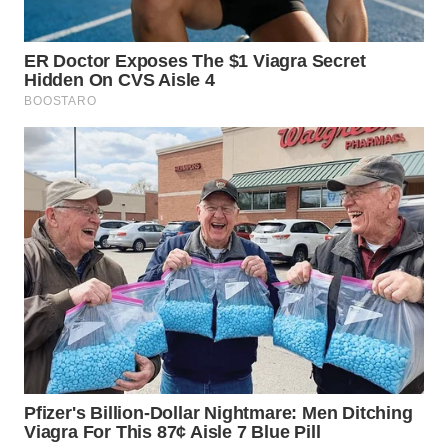
WN
TAPANULI
SELATAN
WN
TANJUNG
LESUNG
WN
KARO
WN
SIMALUNGUN
WN
LABUHANBATU