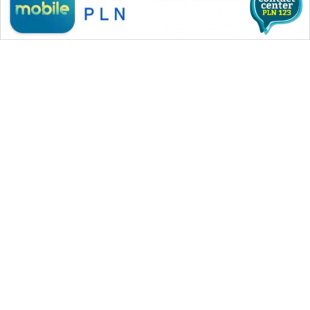
WAHANA MEDIA GROUP
|
|
|
WAHANA NEWS co
WAHANA TANI
WAHANA ADVOKAT
|
|
WAHANA INFRASTRUKTUR
WAHANA KONSUMEN
|
|
|
WAHANA LISTRIK
WAHANA TRAVEL
WAHANA TV
|
|
|
WAHANANEWS id
WAHANANEWS CO ID
WAHANANEWS NET
|
|
|
WAHANA SPORT ID
Wahana UMKM
Wahana Seleb
|
|
|
Wahana Persona
Wahana Otomotif
Wahana Health