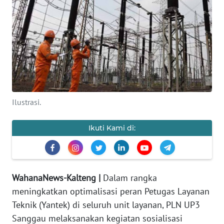
Informasi
INDEKS
BERITA
KONTAK
KAMI
Ilustrasi.
INFO
IKLAN
Ikuti Kami di:
TENTANG
KAMI
WahanaNews-Kalteng |
Dalam rangka
PEDOMAN
meningkatkan optimalisasi peran Petugas Layanan
MEDIA
SIBER
Teknik (Yantek) di seluruh unit layanan, PLN UP3
Sanggau melaksanakan kegiatan sosialisasi