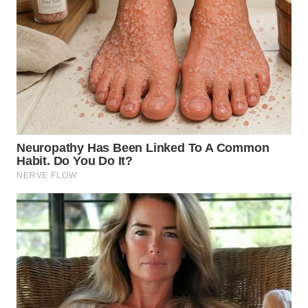
BEKASI
WN
BOGOR
WN
DEPOK
WN
TAPANULI
UTARA
WN
SAMOSIR
WN
PADANG
LAWAS