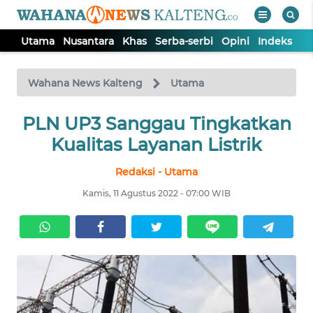
Utama
Nusantara
Khas
Serba-serbi
Opini
Indeks
WAHANA
Tutup
TV
Wahana News Kalteng
Utama
UTAMA
PLN UP3 Sanggau Tingkatkan
Kualitas Layanan Listrik
NUSANTARA
Redaksi - Utama
Kamis, 11 Agustus 2022 - 07:00 WIB
KHAS
SERBA-
SERBI
OPINI