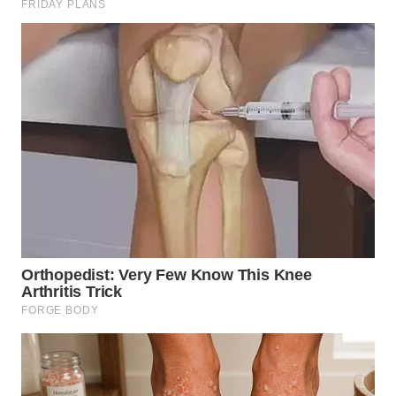
WN
TAPANULI
TENGAH
WN DELI
SERDANG
WN
TEBING
TINGGI
WN
PAKPAK
WN
KARAWANG
WN