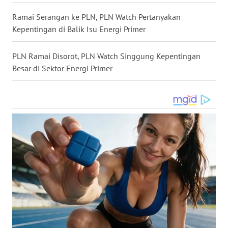
Ramai Serangan ke PLN, PLN Watch Pertanyakan
WN
MALUKU
Kepentingan di Balik Isu Energi Primer
WN
PLN Ramai Disorot, PLN Watch Singgung Kepentingan
MALUT
Besar di Sektor Energi Primer
WN
DAIRI
WN
DANAU
TOBA
WN
NIAS
WN
LANGKAT