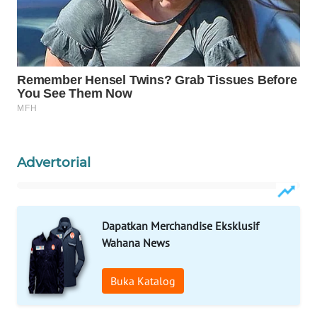
WAHANA
SPORT
WAHANA
UMKM
WAHANA
SELEB
Advertorial
WAHANA
PERSONA
Dapatkan Merchandise Eksklusif
WAHANA
Wahana News
OTOMOTIF
Buka Katalog
WAHANA
HEALTH