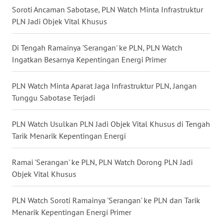
Soroti Ancaman Sabotase, PLN Watch Minta Infrastruktur
WN
PLN Jadi Objek Vital Khusus
KALTARA
Di Tengah Ramainya 'Serangan' ke PLN, PLN Watch
WN
Ingatkan Besarnya Kepentingan Energi Primer
KALSEL
PLN Watch Minta Aparat Jaga Infrastruktur PLN, Jangan
WN
Tunggu Sabotase Terjadi
KALTIM
PLN Watch Usulkan PLN Jadi Objek Vital Khusus di Tengah
WN
Tarik Menarik Kepentingan Energi
SULSEL
Ramai 'Serangan' ke PLN, PLN Watch Dorong PLN Jadi
WN
Objek Vital Khusus
GORONTALO
PLN Watch Soroti Ramainya 'Serangan' ke PLN dan Tarik
WN
Menarik Kepentingan Energi Primer
SULUT