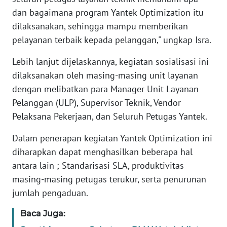
dan bagaimana program Yantek Optimization itu
WN
dilaksanakan, sehingga mampu memberikan
BANTEN
pelayanan terbaik kepada pelanggan," ungkap Isra.
WN
Lebih lanjut dijelaskannya, kegiatan sosialisasi ini
NTT
dilaksanakan oleh masing-masing unit layanan
dengan melibatkan para Manager Unit Layanan
WN
Pelanggan (ULP), Supervisor Teknik, Vendor
KEPRI
Pelaksana Pekerjaan, dan Seluruh Petugas Yantek.
WN
Dalam penerapan kegiatan Yantek Optimization ini
PAPUA
diharapkan dapat menghasilkan beberapa hal
antara lain ; Standarisasi SLA, produktivitas
WN
PAPUA
masing-masing petugas terukur, serta penurunan
BARAT
jumlah pengaduan.
Baca Juga:
WN
RIAU