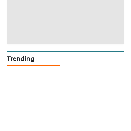
SIBARAGAS
NEWS
METRO
SIANTAR
NEWS
Trending
METRO
MEDAN
NEWS
METRO
JAKARTA
NEWS
KRT
NEWS