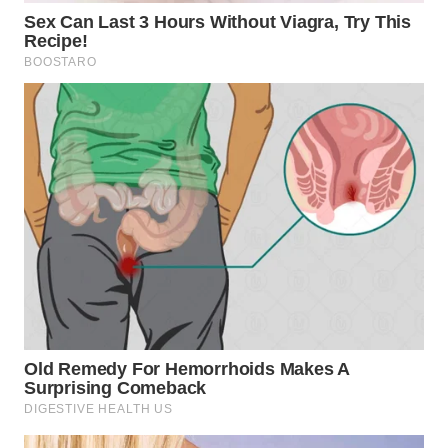
WN
INDRAMAYU
WN
KUNINGAN
WN
MAJALENGKA
WN
SUBANG
WN
SUKABUMI
WN
PURWAKARTA