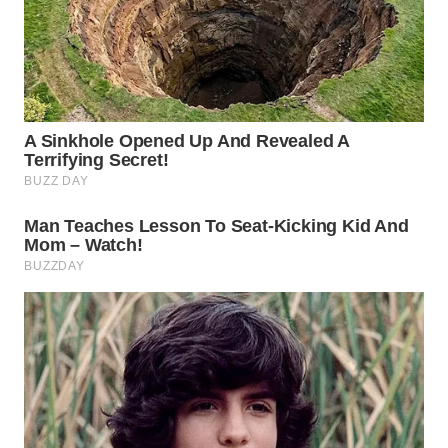
Wahana
Media
Group
WAHANA
NEWS
WAHANA
TANI
WAHANA
ADVOKAT
WAHANA
INFRASTRUKTUR
WAHANA
KONSUMEN