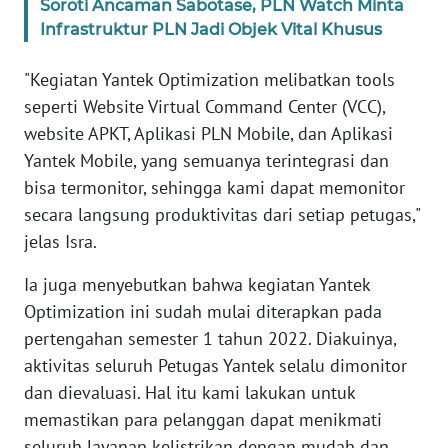
Soroti Ancaman Sabotase, PLN Watch Minta
Infrastruktur PLN Jadi Objek Vital Khusus
WN
SERAMBI
"Kegiatan Yantek Optimization melibatkan tools
seperti Website Virtual Command Center (VCC),
WN
website APKT, Aplikasi PLN Mobile, dan Aplikasi
JAMBI
Yantek Mobile, yang semuanya terintegrasi dan
bisa termonitor, sehingga kami dapat memonitor
WN
secara langsung produktivitas dari setiap petugas,"
SULTRA
jelas Isra.
WN
Ia juga menyebutkan bahwa kegiatan Yantek
NTB
Optimization ini sudah mulai diterapkan pada
pertengahan semester 1 tahun 2022. Diakuinya,
WN
aktivitas seluruh Petugas Yantek selalu dimonitor
SULTENG
dan dievaluasi. Hal itu kami lakukan untuk
memastikan para pelanggan dapat menikmati
WN
SULBAR
seluruh layanan kelistrikan dengan mudah dan