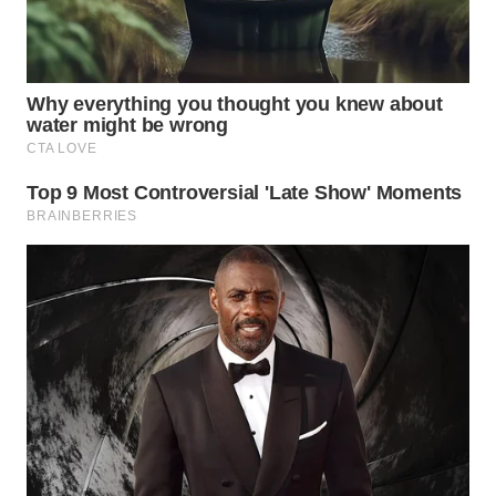
WN
SUMEDANG
WN
CIANJUR
WN
KEPULAUAN
SERIBU
WN
TANGERANG
WN
BINJAI
WN
CIREBON