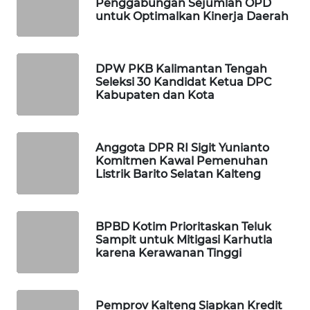
Penggabungan Sejumlah OPD
untuk Optimalkan Kinerja Daerah
MAWAKA
ID
DPW PKB Kalimantan Tengah
Seleksi 30 Kandidat Ketua DPC
MARTABAT
Kabupaten dan Kota
NET
PLN
Anggota DPR RI Sigit Yunianto
WATCH
Komitmen Kawal Pemenuhan
Listrik Barito Selatan Kalteng
MKLI
BPBD Kotim Prioritaskan Teluk
LPKKI
Sampit untuk Mitigasi Karhutla
karena Kerawanan Tinggi
LKKI
KOPEKLIN
Pemprov Kalteng Siapkan Kredit