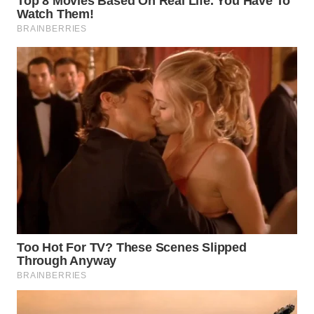
WAHANA
LISTRIK
WAHANA
TRAVEL
WAHANA
TV
WAHANANEWS
ID
WAHANANEWS
CO ID
WAHANANEWS
NET