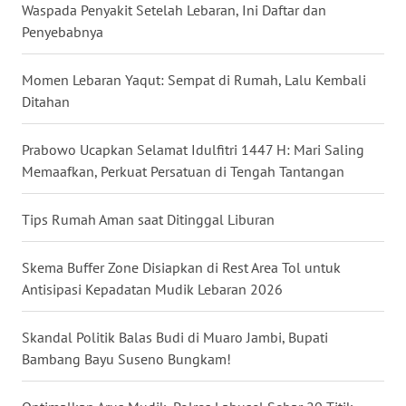
Waspada Penyakit Setelah Lebaran, Ini Daftar dan
Penyebabnya
WN
KALTARA
Momen Lebaran Yaqut: Sempat di Rumah, Lalu Kembali
Ditahan
WN
KALSEL
Prabowo Ucapkan Selamat Idulfitri 1447 H: Mari Saling
WN
Memaafkan, Perkuat Persatuan di Tengah Tantangan
KALTIM
Tips Rumah Aman saat Ditinggal Liburan
WN
SULSEL
Skema Buffer Zone Disiapkan di Rest Area Tol untuk
Antisipasi Kepadatan Mudik Lebaran 2026
WN
GORONTALO
Skandal Politik Balas Budi di Muaro Jambi, Bupati
Bambang Bayu Suseno Bungkam!
WN
SULUT