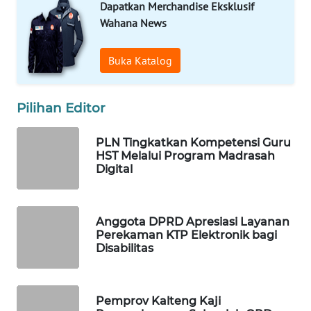
Dapatkan Merchandise Eksklusif
Wahana News
WAHANA
DESA
WISATA
Buka Katalog
LAPAK
Pilihan Editor
WAHANA
PLN Tingkatkan Kompetensi Guru
Wahana
HST Melalui Program Madrasah
Network
Digital
KONSUMEN
LISTRIK
Anggota DPRD Apresiasi Layanan
Perekaman KTP Elektronik bagi
MASYARAKAT
Disabilitas
KELISTRIKAN
WALINKI
Pemprov Kalteng Kaji
ID