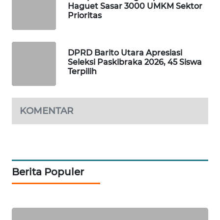
Haguet Sasar 3000 UMKM Sektor
Prioritas
PORTAL
KONSUMEN
DPRD Barito Utara Apresiasi
FORWAMKI
Seleksi Paskibraka 2026, 45 Siswa
Terpilih
ALPERKLINAS
FORJASIDA
KOMENTAR
TAMBANG
NEWS
SITUNGIR
Berita Populer
NEWS
SIDIKALANG
NEWS