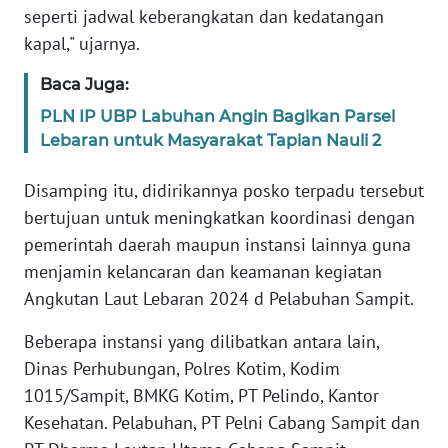
seperti jadwal keberangkatan dan kedatangan
kapal," ujarnya.
WN
SERAMBI
Baca Juga:
PLN IP UBP Labuhan Angin Bagikan Parsel
WN
Lebaran untuk Masyarakat Tapian Nauli 2
JAMBI
Disamping itu, didirikannya posko terpadu tersebut
WN
bertujuan untuk meningkatkan koordinasi dengan
SULTRA
pemerintah daerah maupun instansi lainnya guna
menjamin kelancaran dan keamanan kegiatan
WN
NTB
Angkutan Laut Lebaran 2024 d Pelabuhan Sampit.
Beberapa instansi yang dilibatkan antara lain,
WN
Dinas Perhubungan, Polres Kotim, Kodim
SULTENG
1015/Sampit, BMKG Kotim, PT Pelindo, Kantor
Kesehatan. Pelabuhan, PT Pelni Cabang Sampit dan
WN
SULBAR