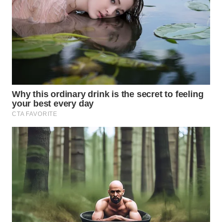
BEKASI
WN
BOGOR
WN
DEPOK
WN
TAPANULI
UTARA
WN
SAMOSIR
WN
PADANG
LAWAS