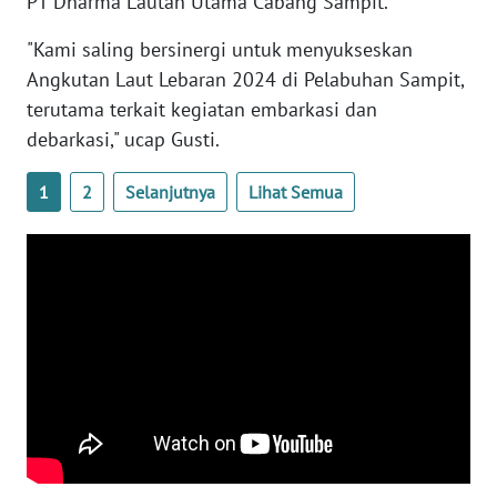
PT Dharma Lautan Utama Cabang Sampit.
"Kami saling bersinergi untuk menyukseskan
WN
BABEL
Angkutan Laut Lebaran 2024 di Pelabuhan Sampit,
terutama terkait kegiatan embarkasi dan
WN
debarkasi," ucap Gusti.
SUMBAR
1
2
Selanjutnya
Lihat Semua
WN
SUMSEL
WN
BENGKULU
WN
LAMPUNG
WN
JATENG