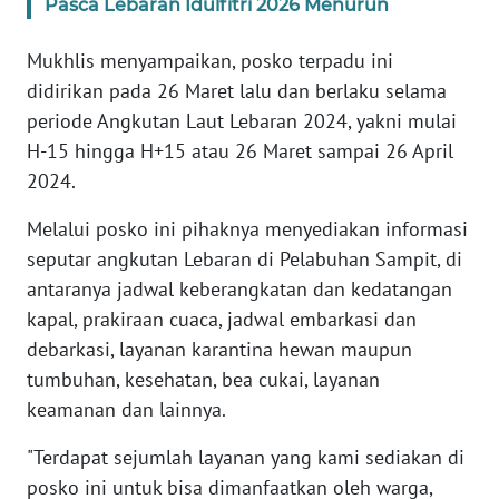
Pasca Lebaran Idulfitri 2026 Menurun
WN
Mukhlis menyampaikan, posko terpadu ini
BANTEN
didirikan pada 26 Maret lalu dan berlaku selama
periode Angkutan Laut Lebaran 2024, yakni mulai
WN
NTT
H-15 hingga H+15 atau 26 Maret sampai 26 April
2024.
WN
KEPRI
Melalui posko ini pihaknya menyediakan informasi
seputar angkutan Lebaran di Pelabuhan Sampit, di
WN
antaranya jadwal keberangkatan dan kedatangan
PAPUA
kapal, prakiraan cuaca, jadwal embarkasi dan
debarkasi, layanan karantina hewan maupun
WN
tumbuhan, kesehatan, bea cukai, layanan
PAPUA
keamanan dan lainnya.
BARAT
"Terdapat sejumlah layanan yang kami sediakan di
WN
posko ini untuk bisa dimanfaatkan oleh warga,
RIAU