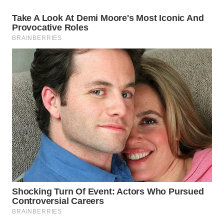
WN
TAPANULI
SELATAN
WN
TANJUNG
LESUNG
WN
KARO
WN
SIMALUNGUN
WN
LABUHANBATU