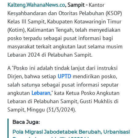
REDAKSI
Kalteng.WahanaNews.co
, Sampit -
Kantor
Kesyahbandaran dan Otoritas Pelabuhan (KSOP)
KARIR
Kelas III Sampit, Kabupaten Kotawaringin Timur
(Kotim), Kalimantan Tengah, telah menyediakan
DISCLAIMER
posko terpadu sebagai pusat informasi bagi
masyarakat terkait angkutan laut selama musim
Wahana
Lebaran 2024 di Pelabuhan Sampit.
News
Regional
A "Posko ini adalah tindak lanjut dari instruksi
Dirjen, bahwa setiap
UPTD
mendirikan posko,
WN
salah satunya sebagai pusat informasi seputar
SUMUT
angkutan
Lebaran
," kata Ketua Posko Angkutan
Lebaran di Pelabuhan Sampit, Gusti Mukhlis di
WN
Sampit, Minggu (31/3/2024).
JAKARTA
Baca Juga:
WN
Pola Migrasi Jabodetabek Berubah, Urbanisasi
JABAR