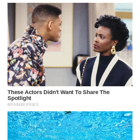
WN
PRIANGAN
TIMUR
WN
SEMARANG
WN
SOLO
WN
BOROBUDUR
WN
MADURA
WN
SURABAYA