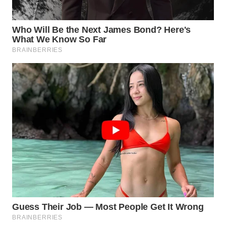
WN
INDRAMAYU
WN
KUNINGAN
WN
MAJALENGKA
WN
SUBANG
WN
SUKABUMI
WN
PURWAKARTA