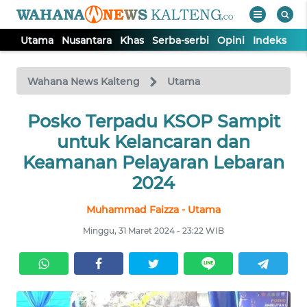
Utama
Nusantara
Khas
Serba-serbi
Opini
Indeks
WAHANA
Tutup
TV
Wahana News Kalteng
Utama
UTAMA
Posko Terpadu KSOP Sampit
untuk Kelancaran dan
NUSANTARA
Keamanan Pelayaran Lebaran
2024
KHAS
Muhammad Faizza - Utama
Minggu, 31 Maret 2024 - 23:22 WIB
SERBA-
SERBI
OPINI