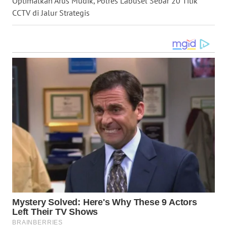
Optimalkan Arus Mudik, Polres Labusel Sebar 20 Titik
CCTV di Jalur Strategis
WN
MALUKU
WN
MALUT
WN
DAIRI
WN
DANAU
TOBA
WN
NIAS
WN
LANGKAT