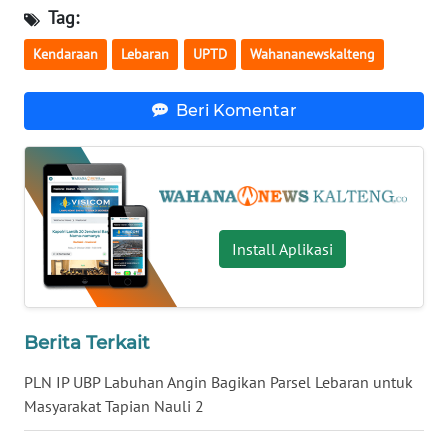
Tag:
WN
Kendaraan
Lebaran
UPTD
Wahananewskalteng
NUSANTARA
Beri Komentar
WN
JOGJA
WN
JATIM
Install Aplikasi
WN
BALI
WN
Berita Terkait
KALBAR
PLN IP UBP Labuhan Angin Bagikan Parsel Lebaran untuk
Masyarakat Tapian Nauli 2
WN
KALTENG