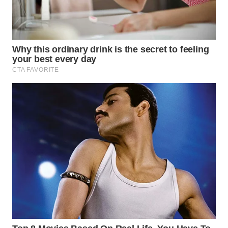
Wahana
Media
Group
WAHANA
NEWS
WAHANA
TANI
WAHANA
ADVOKAT
WAHANA
INFRASTRUKTUR
WAHANA
KONSUMEN