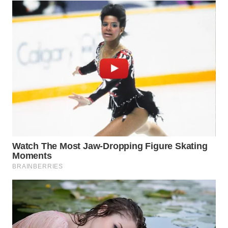
WN
TAPANULI
TENGAH
WN DELI
SERDANG
WN
TEBING
TINGGI
WN
PAKPAK
WN
KARAWANG
WN