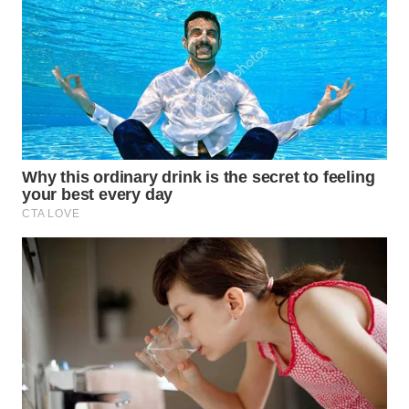
WN
NATUNA
WN
BINTAN
WN
MANDALIKA
WN
LIKUPANG
WN
LABUANBAJO
WN
BORNEO