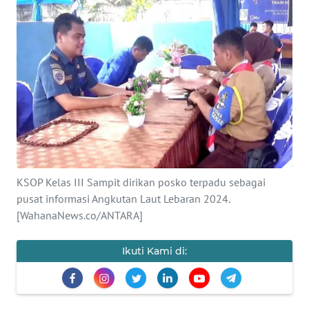
Informasi
INDEKS
BERITA
KONTAK
KAMI
INFO
IKLAN
KSOP Kelas III Sampit dirikan posko terpadu sebagai
pusat informasi Angkutan Laut Lebaran 2024.
TENTANG
[WahanaNews.co/ANTARA]
KAMI
Ikuti Kami di:
PEDOMAN
MEDIA
SIBER