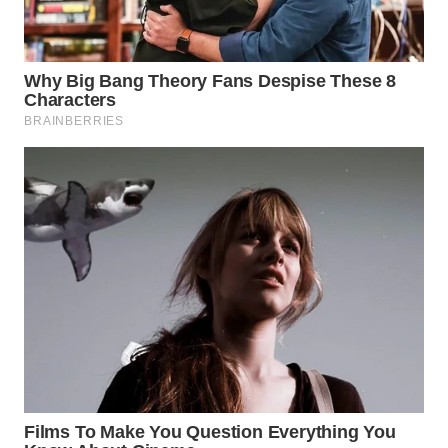
WN
SUMEDANG
WN
CIANJUR
WN
KEPULAUAN
SERIBU
WN
TANGERANG
WN
BINJAI
WN
CIREBON