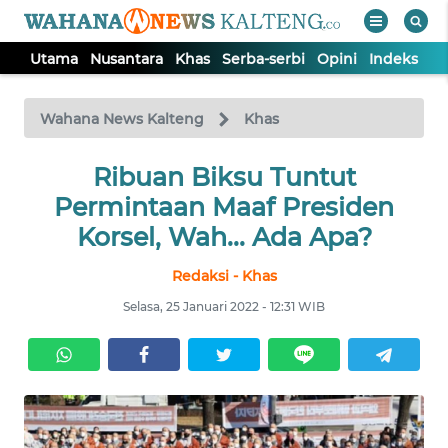
Utama
Nusantara
Khas
Serba-serbi
Opini
Indeks
WAHANA
Tutup
TV
Wahana News Kalteng
Khas
UTAMA
Ribuan Biksu Tuntut
Permintaan Maaf Presiden
NUSANTARA
Korsel, Wah... Ada Apa?
Redaksi - Khas
KHAS
Selasa, 25 Januari 2022 - 12:31 WIB
SERBA-
SERBI
OPINI