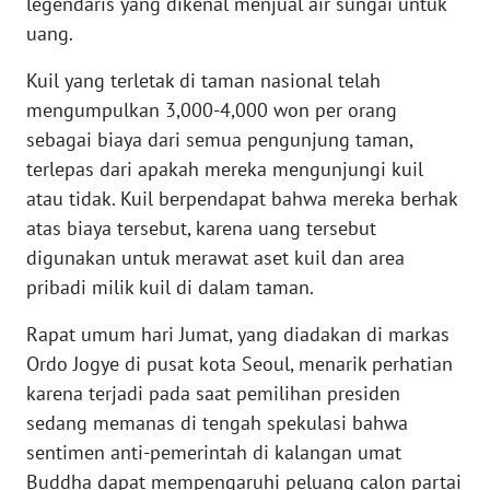
legendaris yang dikenal menjual air sungai untuk
uang.
WN
BANTEN
Kuil yang terletak di taman nasional telah
mengumpulkan 3,000-4,000 won per orang
WN
sebagai biaya dari semua pengunjung taman,
NTT
terlepas dari apakah mereka mengunjungi kuil
atau tidak. Kuil berpendapat bahwa mereka berhak
WN
KEPRI
atas biaya tersebut, karena uang tersebut
digunakan untuk merawat aset kuil dan area
WN
pribadi milik kuil di dalam taman.
PAPUA
Rapat umum hari Jumat, yang diadakan di markas
WN
Ordo Jogye di pusat kota Seoul, menarik perhatian
PAPUA
karena terjadi pada saat pemilihan presiden
BARAT
sedang memanas di tengah spekulasi bahwa
sentimen anti-pemerintah di kalangan umat
WN
Buddha dapat mempengaruhi peluang calon partai
RIAU