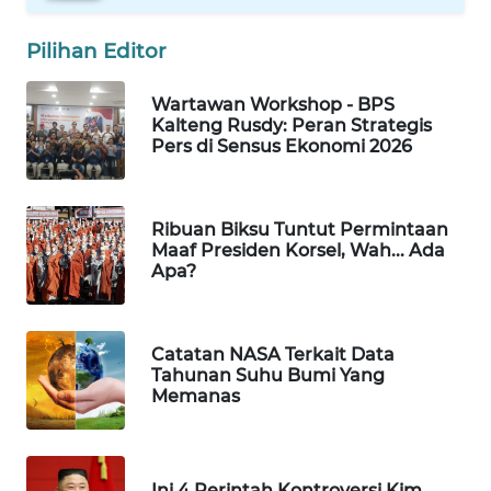
Pilihan Editor
MAWAKA
ID
Wartawan Workshop - BPS
Kalteng Rusdy: Peran Strategis
MARTABAT
Pers di Sensus Ekonomi 2026
NET
PLN
Ribuan Biksu Tuntut Permintaan
WATCH
Maaf Presiden Korsel, Wah... Ada
Apa?
MKLI
Catatan NASA Terkait Data
LPKKI
Tahunan Suhu Bumi Yang
Memanas
LKKI
KOPEKLIN
Ini 4 Perintah Kontroversi Kim