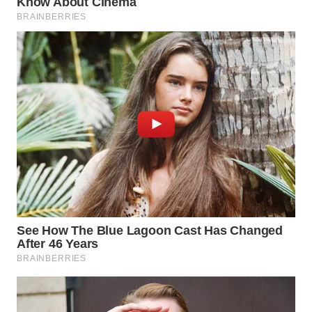
WN
INDRAMAYU
WN
KUNINGAN
WN
MAJALENGKA
WN
SUBANG
WN
SUKABUMI
WN
PURWAKARTA