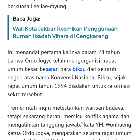
berkuasa Lee Jae-myung.
WN
Baca Juga:
SERAMBI
Wali Kota Jakbar Resmikan Penggunaan
Rumah Ibadah Vihara di Cengkareng
WN
JAMBI
Ini menandai pertama kalinya dalam 28 tahun
bahwa Ordo Jogye telah mengorganisir rapat
WN
umum besar-be
sara
n para
biksu
dari seluruh
SULTRA
negeri atas nama Konvensi Nasional Biksu, sejak
rapat umum tahun 1994 diadakan untuk reformasi
WN
NTB
sekte tersebut.
"Pemerintah ingin melestarikan warisan budaya,
WN
SULTENG
tetapi sekarang berani memicu konflik agama dan
mengalihkan tanggung jawab," kata YM. Wonhaeng,
WN
ketua Ordo Jogye, mengatakan selama rapat umum
SULBAR