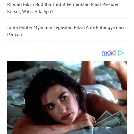
Ribuan Biksu Buddha Tuntut Permintaan Maaf Presiden
WN
Korsel, Wah... Ada Apa?
MALUKU
Junta Militer Myanmar Lepaskan Biksu Anti-Rohingya dari
WN
Penjara
MALUT
WN
DAIRI
WN
DANAU
TOBA
WN
NIAS
WN
LANGKAT