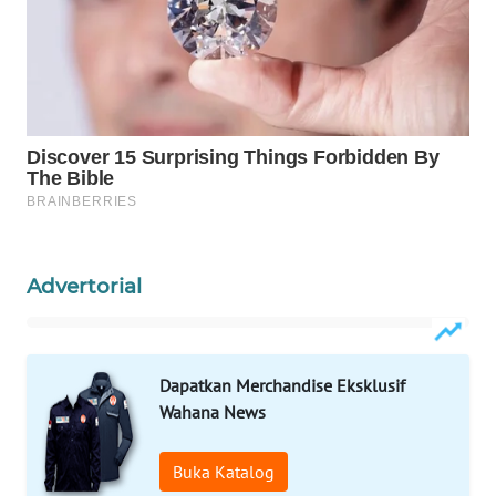
WAHANA
DESA
WISATA
LAPAK
WAHANA
Wahana
Network
Advertorial
KONSUMEN
LISTRIK
Dapatkan Merchandise Eksklusif
MASYARAKAT
Wahana News
KELISTRIKAN
Buka Katalog
WALINKI
ID