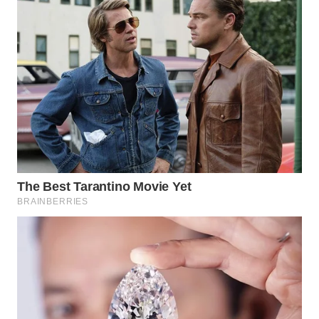
WAHANA
SPORT
WAHANA
UMKM
WAHANA
SELEB
WAHANA
PERSONA
WAHANA
OTOMOTIF
WAHANA
HEALTH