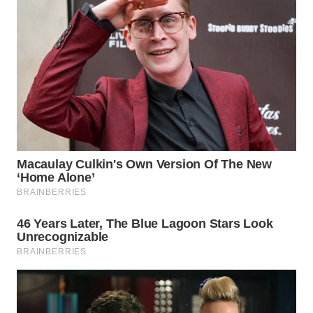
WN
PRIANGAN
TIMUR
WN
SEMARANG
WN
SOLO
WN
BOROBUDUR
WN
MADURA
WN
SURABAYA