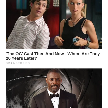
WN
NATUNA
WN
BINTAN
WN
MANDALIKA
WN
LIKUPANG
WN
LABUANBAJO
WN
BORNEO