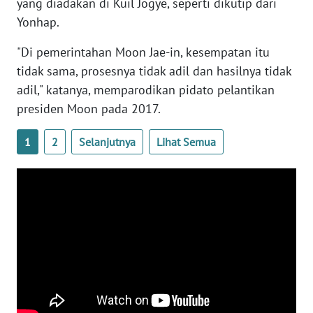
yang diadakan di Kuil Jogye, seperti dikutip dari
Yonhap.
WN
BABEL
"Di pemerintahan Moon Jae-in, kesempatan itu
tidak sama, prosesnya tidak adil dan hasilnya tidak
WN
adil," katanya, memparodikan pidato pelantikan
SUMBAR
presiden Moon pada 2017.
WN
1
2
Selanjutnya
Lihat Semua
SUMSEL
WN
BENGKULU
WN
LAMPUNG
WN
JATENG