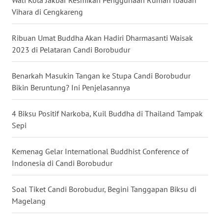
Wali Kota Jakbar Resmikan Penggunaan Rumah Ibadah
Vihara di Cengkareng
WN
KALTARA
Ribuan Umat Buddha Akan Hadiri Dharmasanti Waisak
2023 di Pelataran Candi Borobudur
WN
KALSEL
Benarkah Masukin Tangan ke Stupa Candi Borobudur
Bikin Beruntung? Ini Penjelasannya
WN
KALTIM
4 Biksu Positif Narkoba, Kuil Buddha di Thailand Tampak
Sepi
WN
SULSEL
Kemenag Gelar International Buddhist Conference of
Indonesia di Candi Borobudur
WN
GORONTALO
Soal Tiket Candi Borobudur, Begini Tanggapan Biksu di
Magelang
WN
SULUT