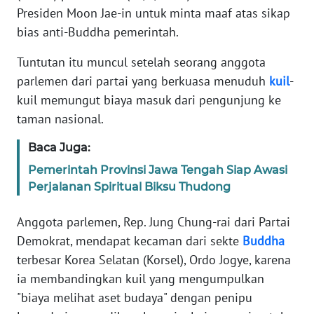
REDAKSI
Presiden Moon Jae-in untuk minta maaf atas sikap
bias anti-Buddha pemerintah.
KARIR
Tuntutan itu muncul setelah seorang anggota
parlemen dari partai yang berkuasa menuduh
kuil
-
DISCLAIMER
kuil memungut biaya masuk dari pengunjung ke
taman nasional.
Wahana
News
Regional
Baca Juga:
Pemerintah Provinsi Jawa Tengah Siap Awasi
WN
Perjalanan Spiritual Biksu Thudong
SUMUT
Anggota parlemen, Rep. Jung Chung-rai dari Partai
WN
Demokrat, mendapat kecaman dari sekte
Buddha
JAKARTA
terbesar Korea Selatan (Korsel), Ordo Jogye, karena
ia membandingkan kuil yang mengumpulkan
WN
"biaya melihat aset budaya" dengan penipu
JABAR