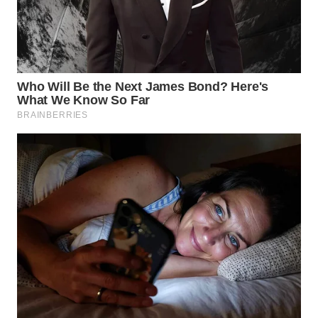
Wahana
Media
Group
WAHANA
NEWS
WAHANA
TANI
WAHANA
ADVOKAT
WAHANA
INFRASTRUKTUR
WAHANA
KONSUMEN