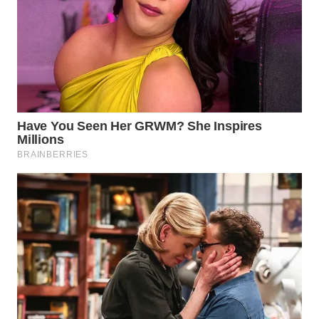
BEKASI
WN
BOGOR
WN
DEPOK
WN
TAPANULI
UTARA
WN
SAMOSIR
WN
PADANG
LAWAS