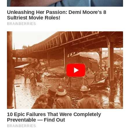
WN
TAPANULI
SELATAN
WN
TANJUNG
LESUNG
WN
KARO
WN
SIMALUNGUN
WN
LABUHANBATU