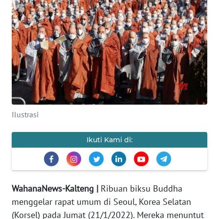
Informasi
INDEKS
BERITA
KONTAK
KAMI
INFO
Ilustrasi
IKLAN
Ikuti Kami di:
TENTANG
KAMI
PEDOMAN
WahanaNews-Kalteng |
Ribuan biksu Buddha
MEDIA
SIBER
menggelar rapat umum di Seoul, Korea Selatan
(Korsel) pada Jumat (21/1/2022). Mereka menuntut