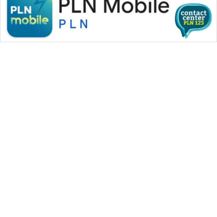
WAHANA MEDIA GROUP
|
|
|
WAHANA NEWS co
WAHANA TANI
WAHANA ADVOKAT
|
|
WAHANA INFRASTRUKTUR
WAHANA KONSUMEN
|
|
|
WAHANA LISTRIK
WAHANA TRAVEL
WAHANA TV
|
|
|
WAHANANEWS id
WAHANANEWS CO ID
WAHANANEWS NET
|
|
|
WAHANA SPORT ID
Wahana UMKM
Wahana Seleb