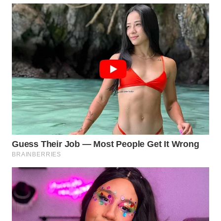
WN
TAPANULI
TENGAH
WN DELI
SERDANG
WN
TEBING
TINGGI
WN
PAKPAK
WN
KARAWANG
WN