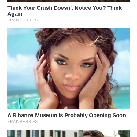
WAHANA
LISTRIK
WAHANA
TRAVEL
WAHANA
TV
WAHANANEWS
ID
WAHANANEWS
CO ID
WAHANANEWS
NET