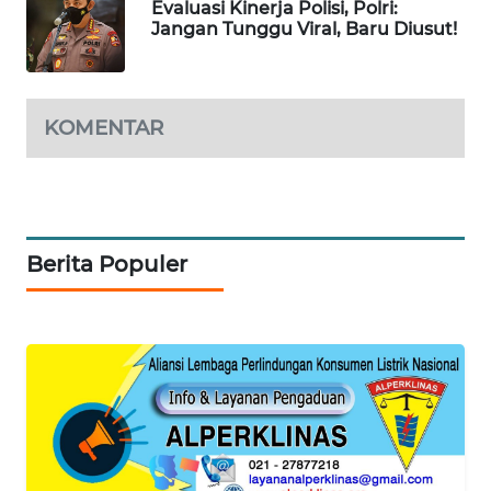
Evaluasi Kinerja Polisi, Polri:
Jangan Tunggu Viral, Baru Diusut!
SIBARAGAS
NEWS
KOMENTAR
METRO
SIANTAR
NEWS
METRO
MEDAN
Berita Populer
NEWS
METRO
JAKARTA
NEWS
KRT
NEWS