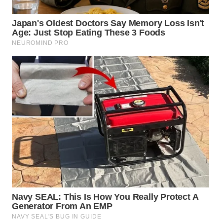
WN
TAPANULI
SELATAN
WN
TANJUNG
LESUNG
WN
KARO
WN
SIMALUNGUN
WN
LABUHANBATU