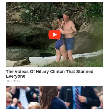
WN
PRIANGAN
TIMUR
WN
SEMARANG
WN
SOLO
WN
BOROBUDUR
WN
MADURA
WN
SURABAYA