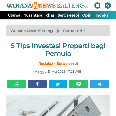
Utama
Nusantara
Khas
Serba-serbi
Opini
Indeks
WAHANA
Tutup
TV
Wahana News Kalteng
Serba-serbi
UTAMA
5 Tips Investasi Properti bagi
Pemula
NUSANTARA
Redaksi - Serba-serbi
Minggu, 15 Mei 2022 - 11:21 WIB
KHAS
SERBA-
SERBI
OPINI