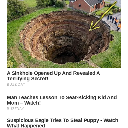
WN
SUMEDANG
WN
CIANJUR
WN
KEPULAUAN
SERIBU
WN
TANGERANG
WN
BINJAI
WN
CIREBON