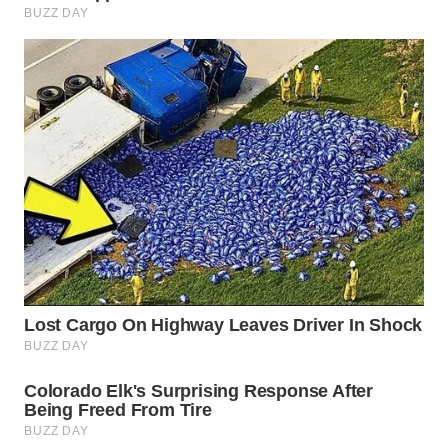
WN
INDRAMAYU
WN
KUNINGAN
WN
MAJALENGKA
WN
SUBANG
WN
SUKABUMI
WN
PURWAKARTA