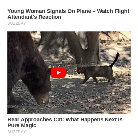
WN
TAPANULI
TENGAH
WN DELI
SERDANG
WN
TEBING
TINGGI
WN
PAKPAK
WN
KARAWANG
WN