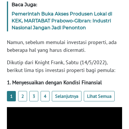
Baca Juga:
WN
Pemerintah Buka Akses Produsen Lokal di
BANTEN
KEK, MARTABAT Prabowo-Gibran: Industri
Nasional Jangan Jadi Penonton
WN
NTT
Namun, sebelum memulai investasi properti, ada
beberapa hal yang harus dicermati.
WN
KEPRI
Dikutip dari Knight Frank, Sabtu (14/5/2022),
berikut lima tips investasi properti bagi pemula:
WN
PAPUA
1. Menyesuaikan dengan Kondisi Finansial
WN
1
2
3
4
Selanjutnya
Lihat Semua
PAPUA
BARAT
WN
RIAU