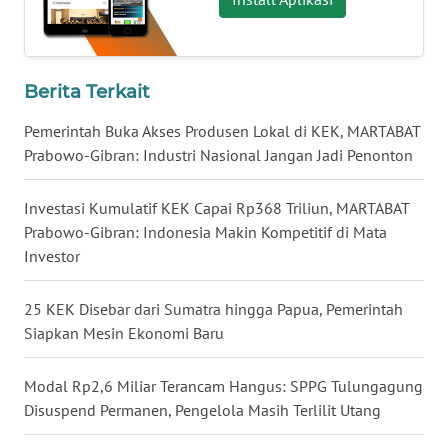
WN
BABEL
Berita Terkait
WN
Pemerintah Buka Akses Produsen Lokal di KEK, MARTABAT
SUMBAR
Prabowo-Gibran: Industri Nasional Jangan Jadi Penonton
WN
Investasi Kumulatif KEK Capai Rp368 Triliun, MARTABAT
SUMSEL
Prabowo-Gibran: Indonesia Makin Kompetitif di Mata
Investor
WN
BENGKULU
25 KEK Disebar dari Sumatra hingga Papua, Pemerintah
Siapkan Mesin Ekonomi Baru
WN
LAMPUNG
Modal Rp2,6 Miliar Terancam Hangus: SPPG Tulungagung
Disuspend Permanen, Pengelola Masih Terlilit Utang
WN
JATENG