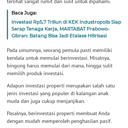
terlihat sangat rumit dan sulit untuk dipahami.
REDAKSI
Baca Juga:
KARIR
Investasi Rp5,7 Triliun di KEK Industropolis Siap
Serap Tenaga Kerja, MARTABAT Prabowo-
DISCLAIMER
Gibran: Batang Bisa Jadi Etalase Hilirisasi
Wahana
Pada umumnya, seorang pemula pasti memiliki
News
kendala untuk memulai berinvestasi. Misalnya,
Regional
bingung harus memulai dari mana, hingga sulit
memilih produk investasi.
WN
SUMUT
Adapun investasi properti merupakan salah satu
jenis investasi yang populer di kalangan anak
WN
muda dan juga cukup menjanjikan.
JAKARTA
Pasalnya, berinvestasi properti membuat Anda
WN
dengan mudah memperoleh penghasilan pasif.
JABAR