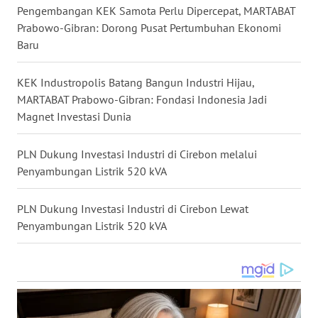
Pengembangan KEK Samota Perlu Dipercepat, MARTABAT
Prabowo-Gibran: Dorong Pusat Pertumbuhan Ekonomi
WN
Baru
NUSANTARA
KEK Industropolis Batang Bangun Industri Hijau,
WN
JOGJA
MARTABAT Prabowo-Gibran: Fondasi Indonesia Jadi
Magnet Investasi Dunia
WN
JATIM
PLN Dukung Investasi Industri di Cirebon melalui
Penyambungan Listrik 520 kVA
WN
BALI
PLN Dukung Investasi Industri di Cirebon Lewat
Penyambungan Listrik 520 kVA
WN
KALBAR
WN
KALTENG