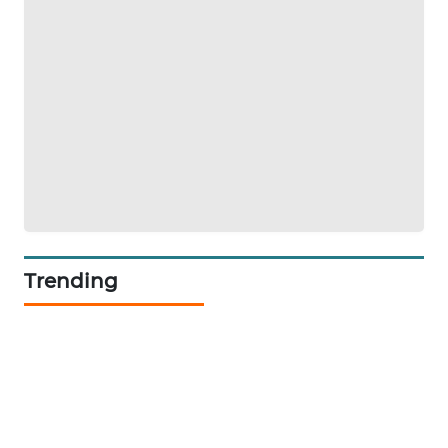
WAHANA
DESA
WISATA
LAPAK
WAHANA
Wahana
Network
KONSUMEN
Trending
LISTRIK
MASYARAKAT
KELISTRIKAN
WALINKI
ID