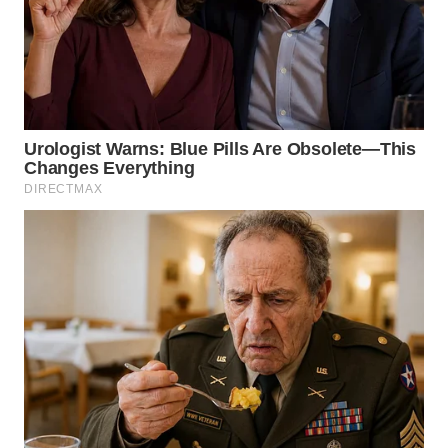
WN
MALUKU
WN
MALUT
WN
DAIRI
WN
DANAU
TOBA
WN
NIAS
WN
LANGKAT