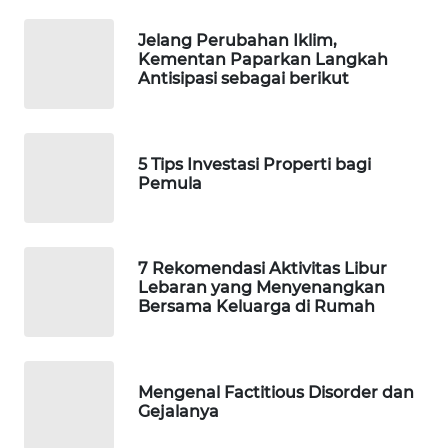
Jelang Perubahan Iklim,
WAHANA
Kementan Paparkan Langkah
LISTRIK
Antisipasi sebagai berikut
WAHANA
TRAVEL
5 Tips Investasi Properti bagi
Pemula
WAHANA
TV
7 Rekomendasi Aktivitas Libur
WAHANANEWS
Lebaran yang Menyenangkan
ID
Bersama Keluarga di Rumah
WAHANANEWS
CO ID
Mengenal Factitious Disorder dan
Gejalanya
WAHANANEWS
NET