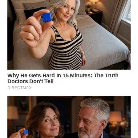
WN
KALTARA
WN
KALSEL
WN
KALTIM
WN
SULSEL
WN
GORONTALO
WN
SULUT