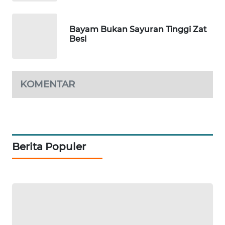
WAHANA
Bayam Bukan Sayuran Tinggi Zat
SPORT
Besi
WAHANA
UMKM
KOMENTAR
WAHANA
SELEB
WAHANA
PERSONA
Berita Populer
WAHANA
OTOMOTIF
WAHANA
HEALTH