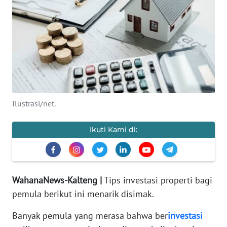
Informasi
INDEKS
BERITA
KONTAK
KAMI
Ilustrasi/net.
INFO
IKLAN
Ikuti Kami di:
TENTANG
KAMI
WahanaNews-Kalteng |
Tips investasi properti bagi
PEDOMAN
pemula berikut ini menarik disimak.
MEDIA
SIBER
Banyak pemula yang merasa bahwa ber
investasi