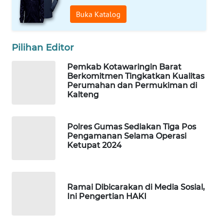
Buka Katalog
Wahana
Media
Group
Pilihan Editor
WAHANA
Pemkab Kotawaringin Barat
NEWS
Berkomitmen Tingkatkan Kualitas
Perumahan dan Permukiman di
Kalteng
WAHANA
TANI
Polres Gumas Sediakan Tiga Pos
WAHANA
Pengamanan Selama Operasi
ADVOKAT
Ketupat 2024
WAHANA
INFRASTRUKTUR
Ramai Dibicarakan di Media Sosial,
Ini Pengertian HAKI
WAHANA
KONSUMEN