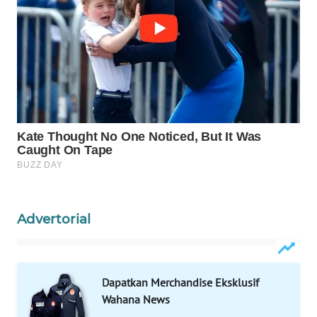
WN
NATUNA
WN
BINTAN
WN
MANDALIKA
WN
LIKUPANG
Advertorial
WN
LABUANBAJO
Dapatkan Merchandise Eksklusif
WN
Wahana News
BORNEO