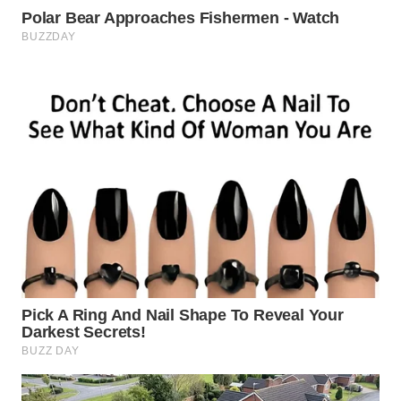
BEKASI
WN
BOGOR
WN
DEPOK
WN
TAPANULI
UTARA
WN
SAMOSIR
WN
PADANG
LAWAS