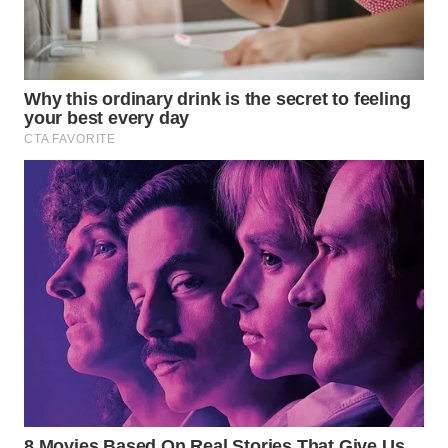
WN
NATUNA
WN
BINTAN
WN
MANDALIKA
WN
LIKUPANG
WN
LABUANBAJO
WN
BORNEO