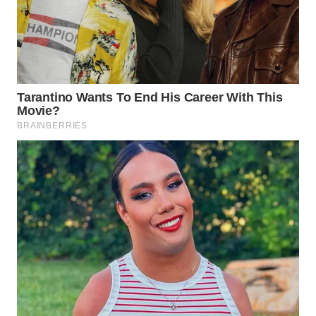
WAHANA
SPORT
WAHANA
UMKM
WAHANA
SELEB
WAHANA
PERSONA
WAHANA
OTOMOTIF
WAHANA
HEALTH