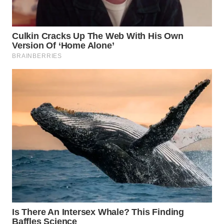
BEKASI
WN
BOGOR
WN
DEPOK
WN
TAPANULI
UTARA
WN
SAMOSIR
WN
PADANG
LAWAS