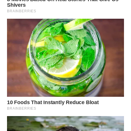
Wahana
Media
Group
WAHANA
NEWS
WAHANA
TANI
WAHANA
ADVOKAT
WAHANA
INFRASTRUKTUR
WAHANA
KONSUMEN