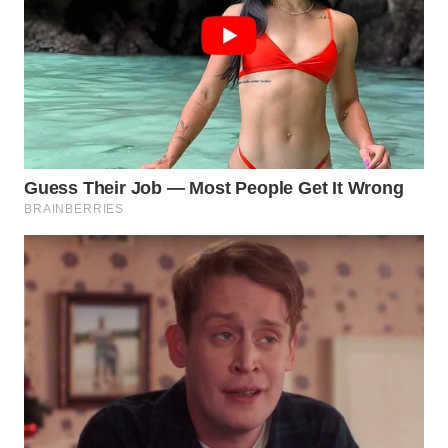
WN
TAPANULI
TENGAH
WN DELI
SERDANG
WN
TEBING
TINGGI
WN
PAKPAK
WN
KARAWANG
WN