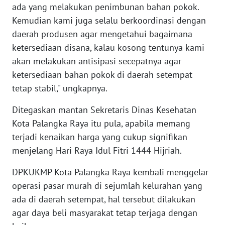
ada yang melakukan penimbunan bahan pokok.
Kemudian kami juga selalu berkoordinasi dengan
WN
daerah produsen agar mengetahui bagaimana
SERAMBI
ketersediaan disana, kalau kosong tentunya kami
akan melakukan antisipasi secepatnya agar
WN
JAMBI
ketersediaan bahan pokok di daerah setempat
tetap stabil," ungkapnya.
WN
Ditegaskan mantan Sekretaris Dinas Kesehatan
SULTRA
Kota Palangka Raya itu pula, apabila memang
terjadi kenaikan harga yang cukup signifikan
WN
NTB
menjelang Hari Raya Idul Fitri 1444 Hijriah.
DPKUKMP Kota Palangka Raya kembali menggelar
WN
operasi pasar murah di sejumlah kelurahan yang
SULTENG
ada di daerah setempat, hal tersebut dilakukan
WN
agar daya beli masyarakat tetap terjaga dengan
SULBAR