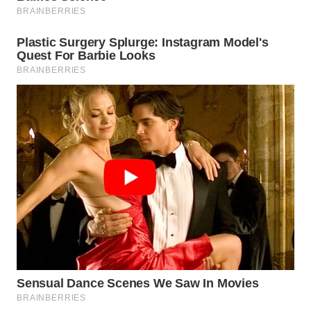
WN
SUMEDANG
WN
CIANJUR
WN
KEPULAUAN
SERIBU
WN
TANGERANG
WN
BINJAI
WN
CIREBON