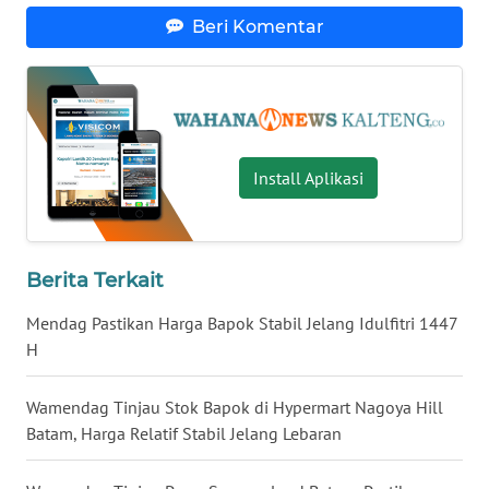
Beri Komentar
WN
NUSANTARA
WN
JOGJA
Install Aplikasi
WN
JATIM
Berita Terkait
WN
BALI
Mendag Pastikan Harga Bapok Stabil Jelang Idulfitri 1447
H
WN
KALBAR
Wamendag Tinjau Stok Bapok di Hypermart Nagoya Hill
Batam, Harga Relatif Stabil Jelang Lebaran
WN
KALTENG