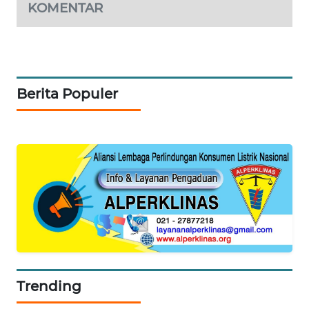
KOMENTAR
SIBARAGAS
NEWS
METRO
Berita Populer
SIANTAR
NEWS
METRO
MEDAN
NEWS
METRO
JAKARTA
NEWS
KRT
Trending
NEWS