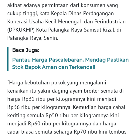
REDAKSI
akibat adanya permintaan dari konsumen yang
cukup tinggi, kata Kepala Dinas Perdagangan
KARIR
Koperasi Usaha Kecil Menengah dan Perindustrian
(DPKUKMP) Kota Palangka Raya Samsul Rizal, di
DISCLAIMER
Palangka Raya, Senin.
Baca Juga:
Wahana
News
Pantau Harga Pascalebaran, Mendag Pastikan
Regional
Stok Bapok Aman dan Terkendali
WN
"Harga kebutuhan pokok yang mengalami
SUMUT
kenaikan itu yakni daging ayam broiler semula di
harga Rp31 ribu per kilogramnya kini menjadi
WN
Rp36 ribu per kilogramnya. Kemudian harga cabai
JAKARTA
keriting semula Rp50 ribu per kilogramnya kini
menjadi Rp60 ribu per kilogramnya dan harga
WN
JABAR
cabai biasa semula seharga Rp70 ribu kini tembus