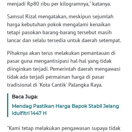
menjadi Rp80 ribu per kilogramnya," katanya.
WN
Samsul Rizal mengatakan, meskipun sejumlah
BANTEN
harga kebutuhan pokok mengalami kenaikan
tetapi pasokan barang-barang tersebut masih
WN
NTT
lancar dan selalu tersedia untuk daerah setempat.
Pihaknya akan terus melakukan pemantauan di
WN
KEPRI
pasar guna mengantisipasi hal-hal yang tidak
diinginkan terjadi. Pemerintah daerah mengawasi
WN
tidak ada terjadi permainan harga di pasar
PAPUA
tradisional di 'Kota Cantik' Palangka Raya.
Baca Juga:
WN
PAPUA
Mendag Pastikan Harga Bapok Stabil Jelang
BARAT
Idulfitri 1447 H
WN
"Kami tetap melakukan pengawasan supaya tidak
RIAU