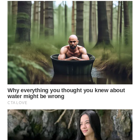
WN
TAPANULI
SELATAN
WN
TANJUNG
LESUNG
WN
KARO
WN
SIMALUNGUN
WN
LABUHANBATU