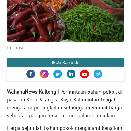
Informasi
INDEKS
BERITA
KONTAK
Ilustrasi.
KAMI
Ikuti Kami di:
INFO
IKLAN
TENTANG
WahanaNews-Kalteng |
Permintaan bahan pokok di
KAMI
pasar di Kota Palangka Raya, Kalimantan Tengah
PEDOMAN
mengalami peningkatan sehingga membuat harga
MEDIA
sebagian pangan tersebut mengalami kenaikan.
SIBER
Harga sejumlah bahan pokok mengalami kenaikan