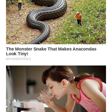
WN
PRIANGAN
TIMUR
WN
SEMARANG
WN
SOLO
WN
BOROBUDUR
WN
MADURA
WN
SURABAYA