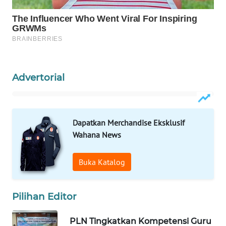
WAHANA
DESA
WISATA
LAPAK
Advertorial
WAHANA
Wahana
Network
Dapatkan Merchandise Eksklusif
Wahana News
KONSUMEN
LISTRIK
Buka Katalog
MASYARAKAT
KELISTRIKAN
Pilihan Editor
WALINKI
PLN Tingkatkan Kompetensi Guru
ID