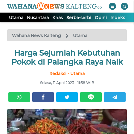
Utama
Nusantara
Khas
Serba-serbi
Opini
Indeks
WAHANA
Tutup
TV
Wahana News Kalteng
Utama
UTAMA
Harga Sejumlah Kebutuhan
Pokok di Palangka Raya Naik
NUSANTARA
Redaksi - Utama
Selasa, 11 April 2023 - 11:58 WIB
KHAS
SERBA-
SERBI
OPINI