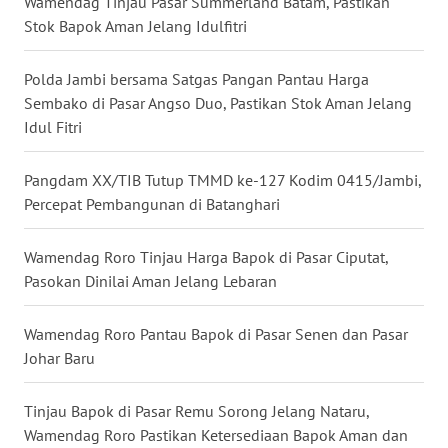
Wamendag Tinjau Pasar Summerland Batam, Pastikan
Stok Bapok Aman Jelang Idulfitri
WN
KALTARA
Polda Jambi bersama Satgas Pangan Pantau Harga
Sembako di Pasar Angso Duo, Pastikan Stok Aman Jelang
WN
Idul Fitri
KALSEL
Pangdam XX/TIB Tutup TMMD ke-127 Kodim 0415/Jambi,
WN
Percepat Pembangunan di Batanghari
KALTIM
Wamendag Roro Tinjau Harga Bapok di Pasar Ciputat,
WN
Pasokan Dinilai Aman Jelang Lebaran
SULSEL
Wamendag Roro Pantau Bapok di Pasar Senen dan Pasar
WN
GORONTALO
Johar Baru
WN
Tinjau Bapok di Pasar Remu Sorong Jelang Nataru,
SULUT
Wamendag Roro Pastikan Ketersediaan Bapok Aman dan