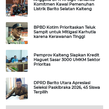
Komitmen Kawal Pemenuhan
Listrik Barito Selatan Kalteng
PORTAL
KONSUMEN
FORWAMKI
BPBD Kotim Prioritaskan Teluk
Sampit untuk Mitigasi Karhutla
karena Kerawanan Tinggi
ALPERKLINAS
FORJASIDA
Pemprov Kalteng Siapkan Kredit
Haguet Sasar 3000 UMKM Sektor
Prioritas
TAMBANG
NEWS
DPRD Barito Utara Apresiasi
SITUNGIR
Seleksi Paskibraka 2026, 45 Siswa
NEWS
Terpilih
SIDIKALANG
NEWS