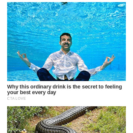
WN
INDRAMAYU
WN
KUNINGAN
WN
MAJALENGKA
WN
SUBANG
WN
SUKABUMI
WN
PURWAKARTA