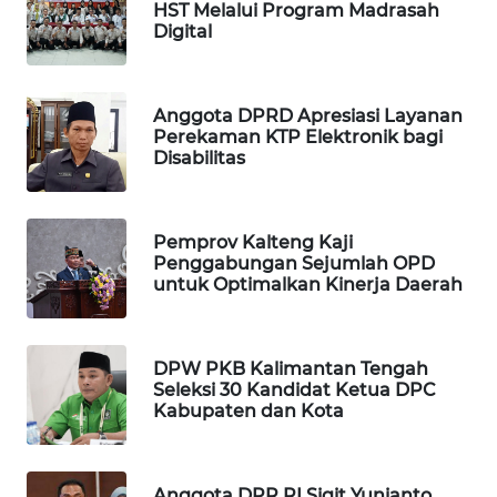
HST Melalui Program Madrasah
Digital
MAWAKA
ID
Anggota DPRD Apresiasi Layanan
Perekaman KTP Elektronik bagi
MARTABAT
Disabilitas
NET
PLN
Pemprov Kalteng Kaji
WATCH
Penggabungan Sejumlah OPD
untuk Optimalkan Kinerja Daerah
MKLI
LPKKI
DPW PKB Kalimantan Tengah
Seleksi 30 Kandidat Ketua DPC
Kabupaten dan Kota
LKKI
KOPEKLIN
Anggota DPR RI Sigit Yunianto