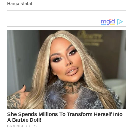
Harga Stabil
WN
MALUKU
WN
MALUT
WN
DAIRI
WN
DANAU
TOBA
WN
NIAS
WN
LANGKAT