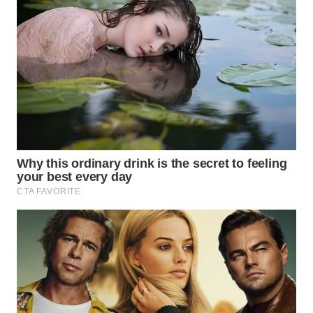
WAHANA
LISTRIK
WAHANA
TRAVEL
WAHANA
TV
WAHANANEWS
ID
WAHANANEWS
CO ID
WAHANANEWS
NET