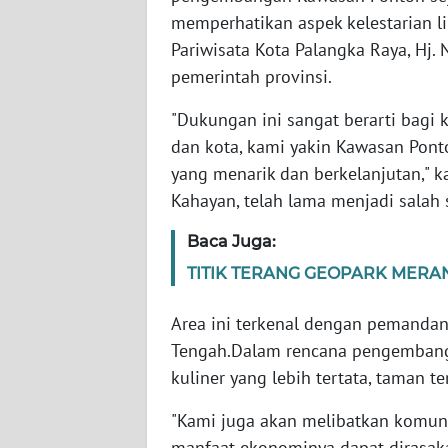
memperhatikan aspek kelestarian l
WN
SERAMBI
Pariwisata Kota Palangka Raya, Hj
pemerintah provinsi.
WN
"Dukungan ini sangat berarti bagi 
JAMBI
dan kota, kami yakin Kawasan Pont
yang menarik dan berkelanjutan," k
WN
SULTRA
Kahayan, telah lama menjadi salah 
Baca Juga:
WN
NTB
TITIK TERANG GEOPARK MERA
Area ini terkenal dengan pemanda
WN
SULTENG
Tengah.Dalam rencana pengembanga
kuliner yang lebih tertata, taman t
WN
SULBAR
"Kami juga akan melibatkan komun
manfaat ekonominya dapat dirasak