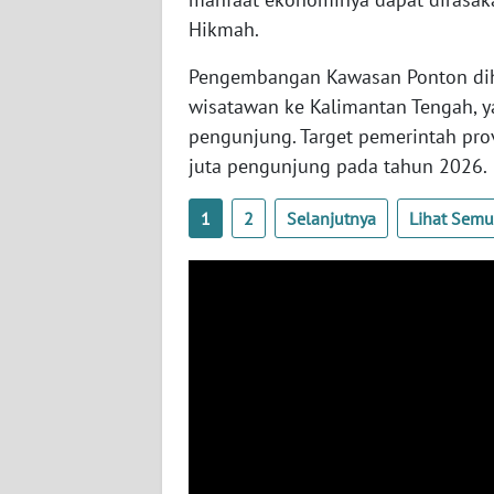
WN
Hikmah.
BABEL
Pengembangan Kawasan Ponton dih
wisatawan ke Kalimantan Tengah, y
WN
SUMBAR
pengunjung. Target pemerintah pro
juta pengunjung pada tahun 2026.
WN
SUMSEL
1
2
Selanjutnya
Lihat Sem
WN
BENGKULU
WN
LAMPUNG
WN
JATENG