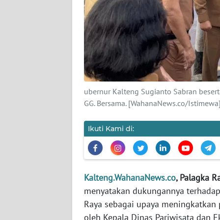
KARIR
DISCLAIMER
Wahana
News
Regional
ubernur Kalteng Sugianto Sabran beser
GG. Bersama. [WahanaNews.co/Istimewa
WN
SUMUT
Ikuti Kami di:
WN
JAKARTA
Kalteng.WahanaNews.co
, Palagka R
WN
menyatakan dukungannya terhadap
JABAR
Raya sebagai upaya meningkatkan p
oleh Kepala Dinas Pariwisata dan E