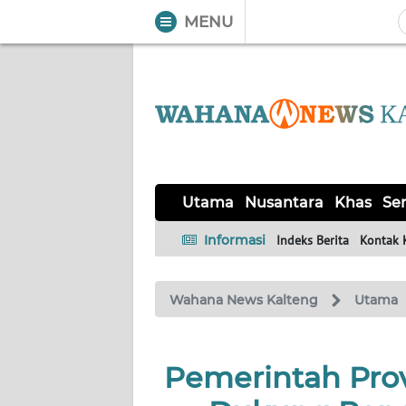
MENU
WAHANA
Tutup
TV
UTAMA
NUSANTARA
Utama
Nusantara
Khas
Ser
KHAS
Informasi
Indeks Berita
Kontak 
SERBA-
Wahana News Kalteng
Utama
SERBI
OPINI
Pemerintah Pro
Informasi