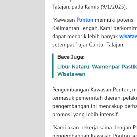
WN
Talajan, pada Kamis (9/1/2025).
BANTEN
"Kawasan
Ponton
memiliki potensi 
WN
Kalimantan Tengah. Kami berkomi
NTT
dapat menarik lebih banyak
wisata
setempat," ujar Guntur Talajan.
WN
KEPRI
Baca Juga:
Libur Nataru, Wamenpar Pastik
WN
Wisatawan
PAPUA
Pengembangan Kawasan Ponton, men
WN
termasuk pemerintah daerah, pelaku
PAPUA
pengembangan ini mencakup perbaika
BARAT
promosi yang lebih intensif.
WN
"Kami akan bekerja sama dengan P
RIAU
pengembangan Kawasan Ponton seja