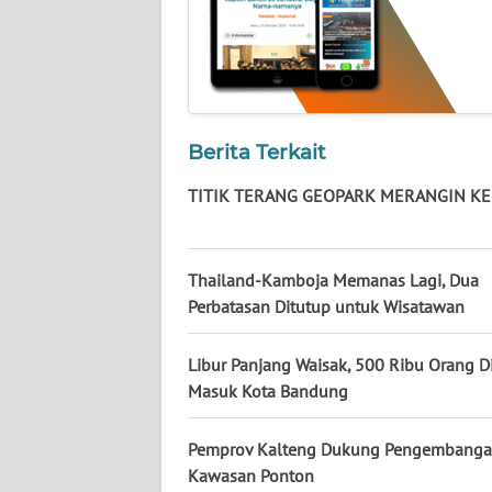
WN
KALTARA
WN
KALSEL
Berita Terkait
WN
TITIK TERANG GEOPARK MERANGIN K
KALTIM
WN
Thailand-Kamboja Memanas Lagi, Dua
SULSEL
Perbatasan Ditutup untuk Wisatawan
WN
GORONTALO
Libur Panjang Waisak, 500 Ribu Orang Di
Masuk Kota Bandung
WN
SULUT
Pemprov Kalteng Dukung Pengembang
Kawasan Ponton