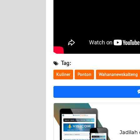
WN
NUSANTARA
WN
JOGJA
WN
JATIM
Tag:
Kuliner
Ponton
Wahananewskalteng
WN
BALI
WN
KALBAR
WN
KALTENG
Jadilah