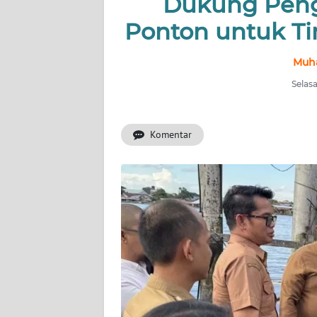
Dukung Pen
Ponton untuk Ti
INDEKS
BERITA
Muh
KONTAK
Selasa
KAMI
Komentar
INFO
IKLAN
TENTANG
KAMI
PEDOMAN
MEDIA
SIBER
REDAKSI