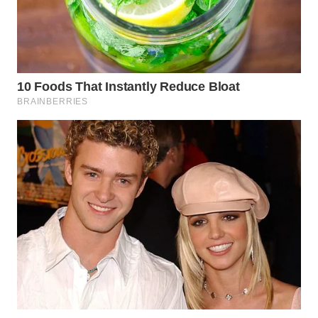
WAHANA
LISTRIK
WAHANA
TRAVEL
WAHANA
TV
WAHANANEWS
ID
WAHANANEWS
CO ID
WAHANANEWS
NET