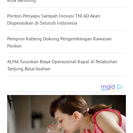
Kota Bandung
WN
Ponton Penyapu Sampah Inovasi TNI AD Akan
MALUKU
Dioperasikan di Seluruh Indonesia
WN
Pemprov Kalteng Dukung Pengembangan Kawasan
MALUT
Ponton
WN
DAIRI
ALMA Turunkan Biaya Operasional Kapal di Pelabuhan
Tanjung Balai Asahan
WN
DANAU
TOBA
WN
NIAS
WN
LANGKAT