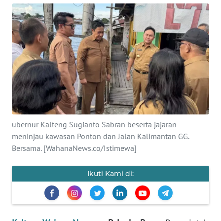
Informasi
INDEKS
BERITA
KONTAK
KAMI
INFO
IKLAN
ubernur Kalteng Sugianto Sabran beserta jajaran
meninjau kawasan Ponton dan Jalan Kalimantan GG.
TENTANG
Bersama. [WahanaNews.co/Istimewa]
KAMI
Ikuti Kami di:
PEDOMAN
MEDIA
SIBER