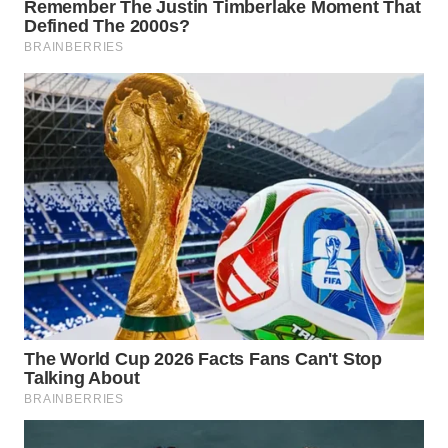
WAHANA
SPORT
WAHANA
UMKM
WAHANA
SELEB
WAHANA
PERSONA
WAHANA
OTOMOTIF
WAHANA
HEALTH