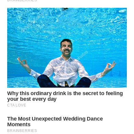
BEKASI
WN
BOGOR
WN
DEPOK
WN
TAPANULI
UTARA
WN
SAMOSIR
WN
PADANG
LAWAS