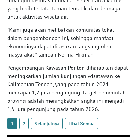
dibangun fasilitas tambahan seperti area kuliner
yang lebih tertata, taman tematik, dan dermaga
WN
untuk aktivitas wisata air.
BABEL
"Kami juga akan melibatkan komunitas lokal
WN
dalam pengembangan ini, sehingga manfaat
SUMBAR
ekonominya dapat dirasakan langsung oleh
masyarakat," tambah Norma Hikmah.
WN
SUMSEL
Pengembangan Kawasan Ponton diharapkan dapat
meningkatkan jumlah kunjungan wisatawan ke
WN
Kalimantan Tengah, yang pada tahun 2024
BENGKULU
mencapai 1,2 juta pengunjung. Target pemerintah
provinsi adalah meningkatkan angka ini menjadi
WN
1,5 juta pengunjung pada tahun 2026.
LAMPUNG
1
2
Selanjutnya
Lihat Semua
WN
JATENG