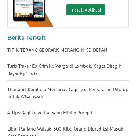
Install Aplikasi
WN
KALTARA
WN
Berita Terkait
KALSEL
TITIK TERANG GEOPARK MERANGIN KE-DEPAN
WN
KALTIM
Turis Traktir Es Krim ke Warga di Lombok, Kaget Ditagih
Bayar Rp1 Juta
WN
SULSEL
Thailand-Kamboja Memanas Lagi, Dua Perbatasan Ditutup
untuk Wisatawan
WN
GORONTALO
4 Tips Bagi Traveling yang Minim Budget
WN
Libur Panjang Waisak, 500 Ribu Orang Diprediksi Masuk
SULUT