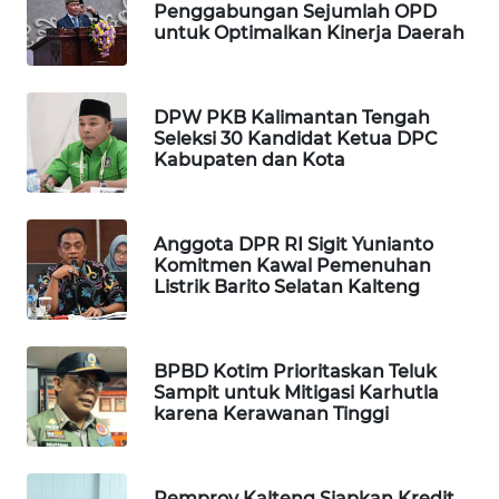
Penggabungan Sejumlah OPD
untuk Optimalkan Kinerja Daerah
PORTAL
KONSUMEN
DPW PKB Kalimantan Tengah
FORWAMKI
Seleksi 30 Kandidat Ketua DPC
Kabupaten dan Kota
ALPERKLINAS
FORJASIDA
Anggota DPR RI Sigit Yunianto
Komitmen Kawal Pemenuhan
Listrik Barito Selatan Kalteng
TAMBANG
NEWS
BPBD Kotim Prioritaskan Teluk
SITUNGIR
Sampit untuk Mitigasi Karhutla
NEWS
karena Kerawanan Tinggi
SIDIKALANG
NEWS
Pemprov Kalteng Siapkan Kredit