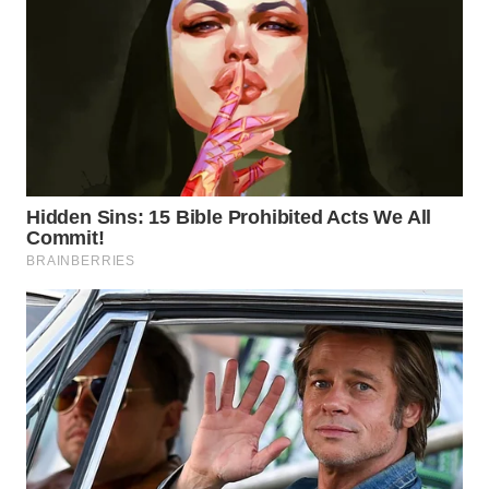
WN
INDRAMAYU
WN
KUNINGAN
WN
MAJALENGKA
WN
SUBANG
WN
SUKABUMI
WN
PURWAKARTA