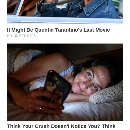
WN
PRIANGAN
TIMUR
WN
SEMARANG
WN
SOLO
WN
BOROBUDUR
WN
MADURA
WN
SURABAYA