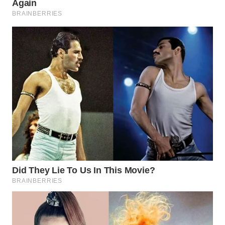
WN
NATUNA
WN
BINTAN
WN
MANDALIKA
WN
LIKUPANG
WN
LABUANBAJO
WN
BORNEO