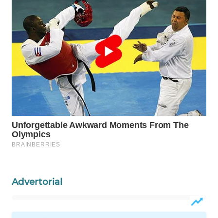
WAHANA
DESA
WISATA
LAPAK
WAHANA
Wahana
Network
KONSUMEN
LISTRIK
MASYARAKAT
Advertorial
KELISTRIKAN
WALINKI
ID