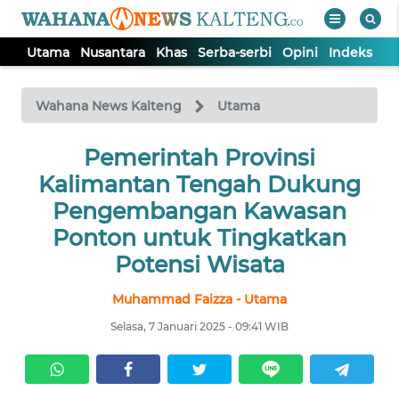
Utama
Nusantara
Khas
Serba-serbi
Opini
Indeks
WAHANA
Tutup
TV
Wahana News Kalteng
Utama
UTAMA
Pemerintah Provinsi
Kalimantan Tengah Dukung
NUSANTARA
Pengembangan Kawasan
Ponton untuk Tingkatkan
KHAS
Potensi Wisata
Muhammad Faizza - Utama
SERBA-
SERBI
Selasa, 7 Januari 2025 - 09:41 WIB
OPINI