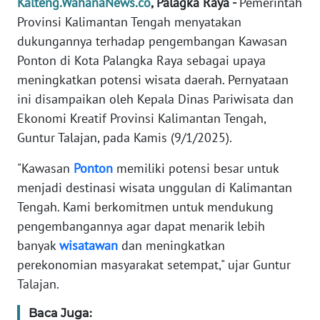
Kalteng.WahanaNews.co
, Palagka Raya -
Pemerintah
REDAKSI
Provinsi Kalimantan Tengah menyatakan
dukungannya terhadap pengembangan Kawasan
KARIR
Ponton di Kota Palangka Raya sebagai upaya
meningkatkan potensi wisata daerah. Pernyataan
DISCLAIMER
ini disampaikan oleh Kepala Dinas Pariwisata dan
Ekonomi Kreatif Provinsi Kalimantan Tengah,
Wahana
News
Guntur Talajan, pada Kamis (9/1/2025).
Regional
"Kawasan
Ponton
memiliki potensi besar untuk
menjadi destinasi wisata unggulan di Kalimantan
WN
SUMUT
Tengah. Kami berkomitmen untuk mendukung
pengembangannya agar dapat menarik lebih
WN
banyak
wisatawan
dan meningkatkan
JAKARTA
perekonomian masyarakat setempat," ujar Guntur
Talajan.
WN
JABAR
Baca Juga: