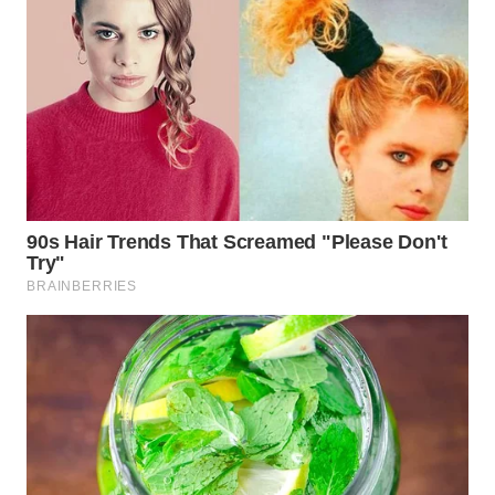
Wahana
Media
Group
WAHANA
NEWS
WAHANA
TANI
WAHANA
ADVOKAT
WAHANA
INFRASTRUKTUR
WAHANA
KONSUMEN