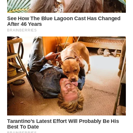
WN
TAPANULI
TENGAH
WN DELI
SERDANG
WN
TEBING
TINGGI
WN
PAKPAK
WN
KARAWANG
WN