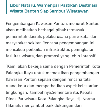
Libur Nataru, Wamenpar Pastikan Destinasi
WN
Wisata Banten Siap Sambut Wisatawan
BANTEN
Pengembangan Kawasan Ponton, menurut Guntur,
WN
akan melibatkan berbagai pihak termasuk
NTT
pemerintah daerah, pelaku usaha pariwisata, dan
masyarakat sekitar. Rencana pengembangan ini
WN
mencakup perbaikan infrastruktur, peningkatan
KEPRI
fasilitas wisata, dan promosi yang lebih intensif.
WN
"Kami akan bekerja sama dengan Pemerintah Kota
PAPUA
Palangka Raya untuk memastikan pengembangan
Kawasan Ponton sejalan dengan rencana tata
WN
PAPUA
ruang kota dan memperhatikan aspek kelestarian
BARAT
lingkungan," tambahnya.Sementara itu, Kepala
Dinas Pariwisata Kota Palangka Raya, Hj. Norma
WN
Hikmah, menyambut baik dukungan dari
RIAU