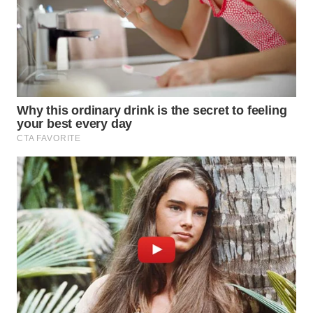
WN
TAPANULI
SELATAN
WN
TANJUNG
LESUNG
WN
KARO
WN
SIMALUNGUN
WN
LABUHANBATU