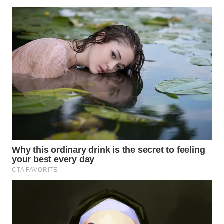
WN
SUMEDANG
WN
CIANJUR
WN
KEPULAUAN
SERIBU
WN
TANGERANG
WN
BINJAI
WN
CIREBON