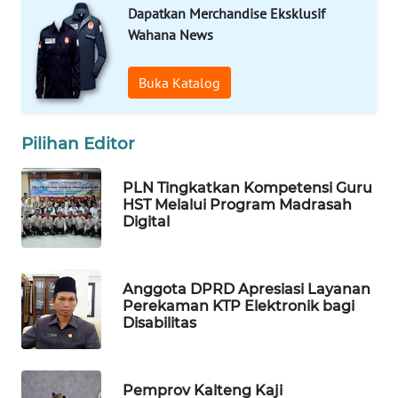
Dapatkan Merchandise Eksklusif
Wahana News
MAWAKA
ID
Buka Katalog
MARTABAT
NET
Pilihan Editor
PLN
PLN Tingkatkan Kompetensi Guru
WATCH
HST Melalui Program Madrasah
Digital
MKLI
Anggota DPRD Apresiasi Layanan
LPKKI
Perekaman KTP Elektronik bagi
Disabilitas
LKKI
KOPEKLIN
Pemprov Kalteng Kaji