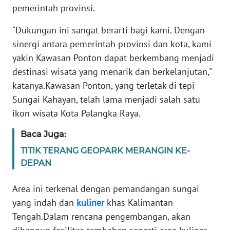
pemerintah provinsi.
WN
"Dukungan ini sangat berarti bagi kami. Dengan
SERAMBI
sinergi antara pemerintah provinsi dan kota, kami
yakin Kawasan Ponton dapat berkembang menjadi
WN
destinasi wisata yang menarik dan berkelanjutan,"
JAMBI
katanya.Kawasan Ponton, yang terletak di tepi
Sungai Kahayan, telah lama menjadi salah satu
WN
ikon wisata Kota Palangka Raya.
SULTRA
Baca Juga:
WN
TITIK TERANG GEOPARK MERANGIN KE-
NTB
DEPAN
WN
Area ini terkenal dengan pemandangan sungai
SULTENG
yang indah dan
kuliner
khas Kalimantan
Tengah.Dalam rencana pengembangan, akan
WN
SULBAR