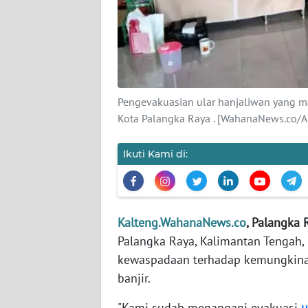
KARIR
DISCLAIMER
Wahana
Pengevakuasian ular hanjaliwan yang m
News
Kota Palangka Raya . [WahanaNews.co/
Regional
Ikuti Kami di:
WN
SUMUT
WN
Kalteng.WahanaNews.co
, Palangka 
JAKARTA
Palangka Raya, Kalimantan Tengah
kewaspadaan terhadap kemungkina
WN
banjir.
JABAR
"Kami sudah menangani evakuasi
u