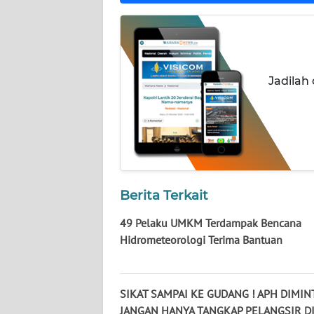
WN
NUSANTARA
WN
JOGJA
Jadilah
WN
JATIM
WN
BALI
Berita Terkait
WN
49 Pelaku UMKM Terdampak Bencana
KALBAR
Hidrometeorologi Terima Bantuan
WN
KALTENG
SIKAT SAMPAI KE GUDANG ! APH DIMIN
JANGAN HANYA TANGKAP PELANGSIR D