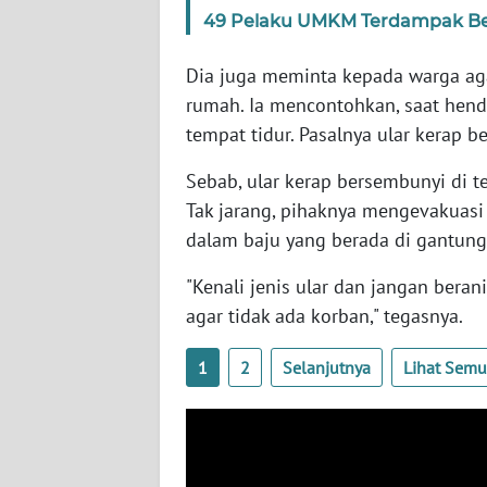
49 Pelaku UMKM Terdampak Be
WN
SERAMBI
Dia juga meminta kepada warga aga
rumah. Ia mencontohkan, saat hend
WN
JAMBI
tempat tidur. Pasalnya ular kerap 
Sebab, ular kerap bersembunyi di 
WN
Tak jarang, pihaknya mengevakuasi b
SULTRA
dalam baju yang berada di gantung
WN
"Kenali jenis ular dan jangan bera
NTB
agar tidak ada korban," tegasnya.
WN
1
2
Selanjutnya
Lihat Sem
SULTENG
WN
SULBAR