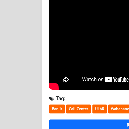
WN
BABEL
WN
SUMBAR
WN
SUMSEL
WN
BENGKULU
WN
LAMPUNG
Tag:
Banjir
Call Center
ULAR
Wahanane
WN
JATENG