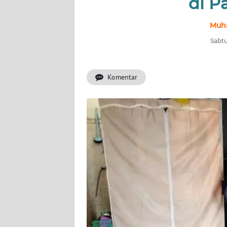
di P
INDEKS
Muh
BERITA
Sabtu
KONTAK
KAMI
Komentar
INFO
IKLAN
TENTANG
KAMI
PEDOMAN
MEDIA
SIBER
REDAKSI