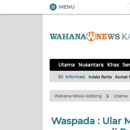
MENU
WAHANA
Tutup
TV
UTAMA
NUSANTARA
Utama
Nusantara
Khas
Ser
KHAS
Informasi
Indeks Berita
Kontak 
SERBA-
Wahana News Kalteng
Utama
SERBI
OPINI
Waspada : Ular 
Informasi