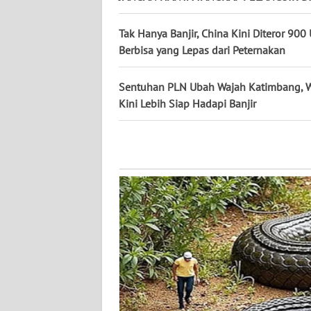
WN
KALTARA
Tak Hanya Banjir, China Kini Diteror 900 
Berbisa yang Lepas dari Peternakan
WN
KALSEL
Sentuhan PLN Ubah Wajah Katimbang, 
Kini Lebih Siap Hadapi Banjir
WN
KALTIM
WN
SULSEL
WN
GORONTALO
WN
SULUT