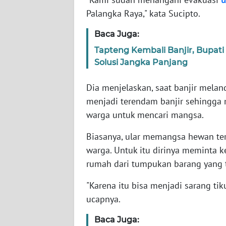
WN
Palangka Raya," kata Sucipto.
BANTEN
Baca Juga:
WN
Tapteng Kembali Banjir, Bupati
NTT
Solusi Jangka Panjang
WN
Dia menjelaskan, saat banjir melan
KEPRI
menjadi terendam banjir sehingg
warga untuk mencari mangsa.
WN
PAPUA
Biasanya, ular memangsa hewan ter
warga. Untuk itu dirinya meminta 
WN
rumah dari tumpukan barang yang t
PAPUA
BARAT
"Karena itu bisa menjadi sarang t
ucapnya.
WN
RIAU
Baca Juga: