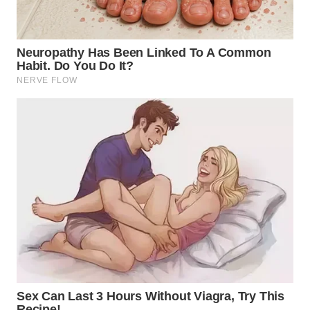
WN
TAPANULI
SELATAN
WN
TANJUNG
LESUNG
WN
KARO
WN
SIMALUNGUN
WN
LABUHANBATU