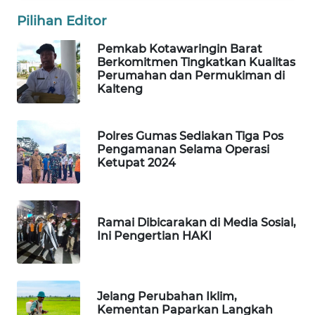
Pilihan Editor
WAHANA
SPORT
Pemkab Kotawaringin Barat
Berkomitmen Tingkatkan Kualitas
Perumahan dan Permukiman di
WAHANA
Kalteng
UMKM
WAHANA
Polres Gumas Sediakan Tiga Pos
Pengamanan Selama Operasi
SELEB
Ketupat 2024
WAHANA
PERSONA
Ramai Dibicarakan di Media Sosial,
Ini Pengertian HAKI
WAHANA
OTOMOTIF
WAHANA
Jelang Perubahan Iklim,
HEALTH
Kementan Paparkan Langkah