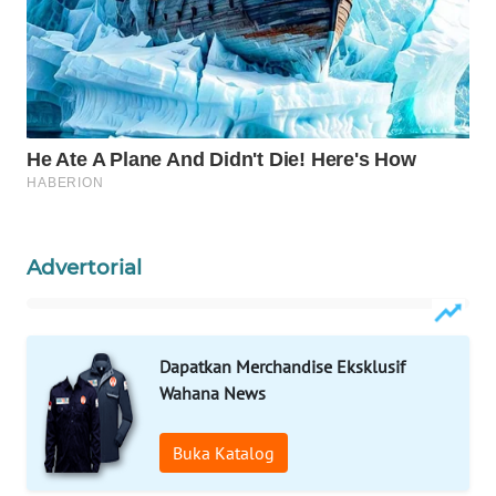
WAHANA
LISTRIK
WAHANA
TRAVEL
WAHANA
TV
Advertorial
WAHANANEWS
ID
Dapatkan Merchandise Eksklusif
WAHANANEWS
Wahana News
CO ID
Buka Katalog
WAHANANEWS
NET