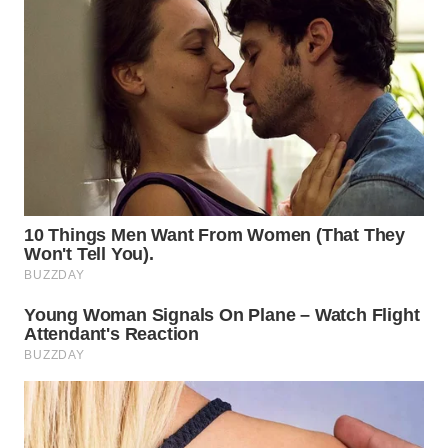
BEKASI
WN
BOGOR
WN
DEPOK
WN
TAPANULI
UTARA
WN
SAMOSIR
WN
PADANG
LAWAS