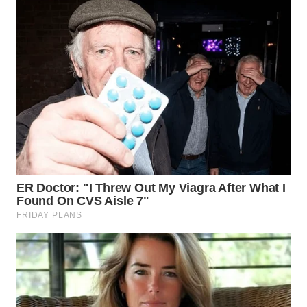
WN
KALTARA
WN
KALSEL
WN
KALTIM
WN
SULSEL
WN
GORONTALO
WN
SULUT