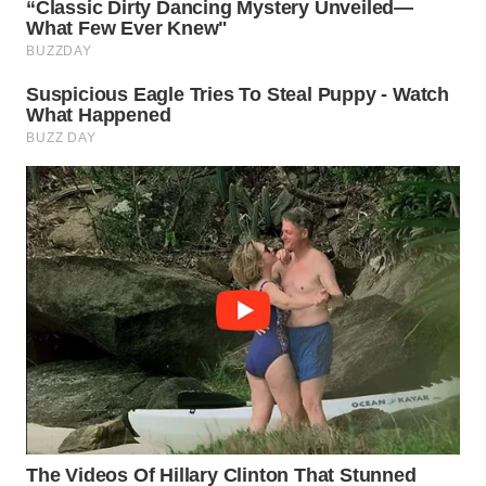
WN
PRIANGAN
TIMUR
WN
SEMARANG
WN
SOLO
WN
BOROBUDUR
WN
MADURA
WN
SURABAYA