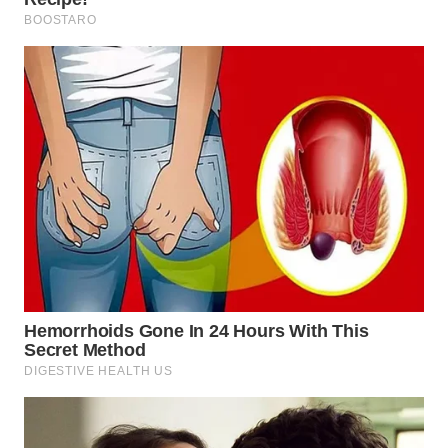
WN
TAPANULI
TENGAH
WN DELI
SERDANG
WN
TEBING
TINGGI
WN
PAKPAK
WN
KARAWANG
WN