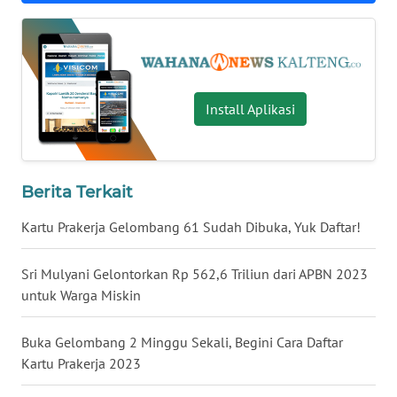
WN
BABEL
WN
Install Aplikasi
SUMBAR
WN
Berita Terkait
SUMSEL
Kartu Prakerja Gelombang 61 Sudah Dibuka, Yuk Daftar!
WN
BENGKULU
Sri Mulyani Gelontorkan Rp 562,6 Triliun dari APBN 2023
untuk Warga Miskin
WN
LAMPUNG
Buka Gelombang 2 Minggu Sekali, Begini Cara Daftar
Kartu Prakerja 2023
WN
JATENG