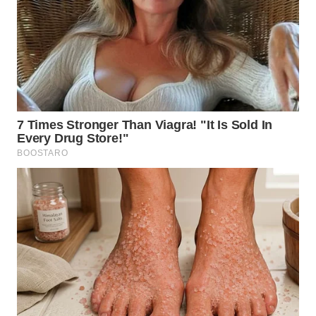
WN
MALUKU
WN
MALUT
WN
DAIRI
WN
DANAU
TOBA
WN
NIAS
WN
LANGKAT