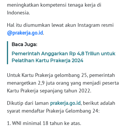
REDAKSI
meningkatkan kompetensi tenaga kerja di
Indonesia.
KARIR
Hal itu diumumkan lewat akun Instagram resmi
@prakerja.go.id
.
DISCLAIMER
Baca Juga:
Wahana
Pemerintah Anggarkan Rp 4,8 Triliun untuk
News
Regional
Pelatihan Kartu Prakerja 2024
Untuk Kartu Prakerja gelombang 25, pemerintah
WN
SUMUT
menargetkan 2,9 juta orang yang menjadi peserta
Kartu Prakerja sepanjang tahun 2022.
WN
JAKARTA
Dikutip dari laman
prakerja.go.id
, berikut adalah
syarat mendaftar Prakerja Gelombang 24:
WN
1. WNI minimal 18 tahun ke atas.
JABAR