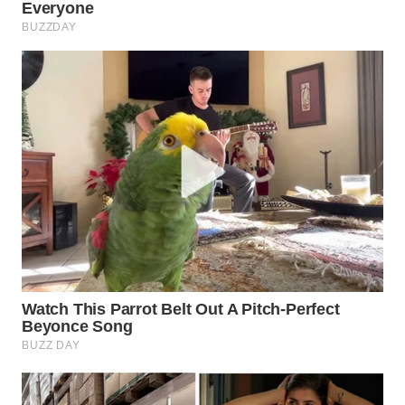
WN
NATUNA
WN
BINTAN
WN
MANDALIKA
WN
LIKUPANG
WN
LABUANBAJO
WN
BORNEO