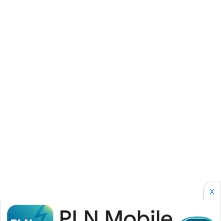
SONYA
ASA
NEWS
X