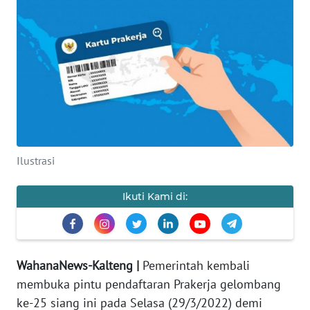
Informasi
INDEKS
BERITA
KONTAK
KAMI
INFO
Ilustrasi
IKLAN
Ikuti Kami di:
TENTANG
KAMI
PEDOMAN
WahanaNews-Kalteng |
Pemerintah kembali
MEDIA
SIBER
membuka pintu pendaftaran Prakerja gelombang
ke-25 siang ini pada Selasa (29/3/2022) demi