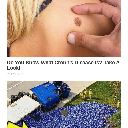
WN
SUMEDANG
WN
CIANJUR
WN
KEPULAUAN
SERIBU
WN
TANGERANG
WN
BINJAI
WN
CIREBON