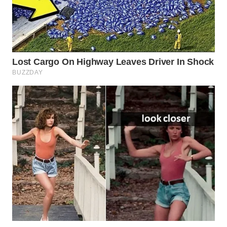
WN
INDRAMAYU
WN
KUNINGAN
WN
MAJALENGKA
WN
SUBANG
WN
SUKABUMI
WN
PURWAKARTA