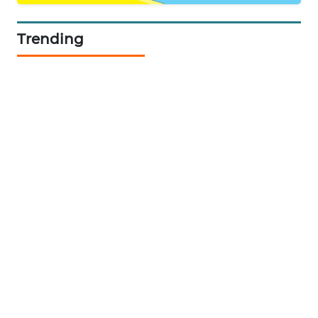
PORTAL
Trending
KONSUMEN
FORWAMKI
ALPERKLINAS
FORJASIDA
TAMBANG
NEWS
SITUNGIR
NEWS
SIDIKALANG
NEWS