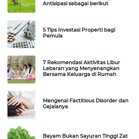
Antisipasi sebagai berikut
WAHANA
DESA
WISATA
5 Tips Investasi Properti bagi
Pemula
LAPAK
WAHANA
7 Rekomendasi Aktivitas Libur
Wahana
Lebaran yang Menyenangkan
Network
Bersama Keluarga di Rumah
KONSUMEN
LISTRIK
Mengenal Factitious Disorder dan
Gejalanya
MASYARAKAT
KELISTRIKAN
WALINKI
Bayam Bukan Sayuran Tinggi Zat
ID