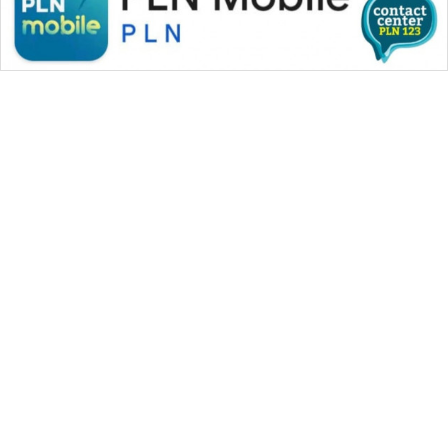
WAHANA MEDIA GROUP
|
|
|
WAHANA NEWS co
WAHANA TANI
WAHANA ADVOKAT
|
|
WAHANA INFRASTRUKTUR
WAHANA KONSUMEN
|
|
|
WAHANA LISTRIK
WAHANA TRAVEL
WAHANA TV
|
|
|
WAHANANEWS id
WAHANANEWS CO ID
WAHANANEWS NET
|
|
|
WAHANA SPORT ID
Wahana UMKM
Wahana Seleb
|
|
|
Wahana Persona
Wahana Otomotif
Wahana Health