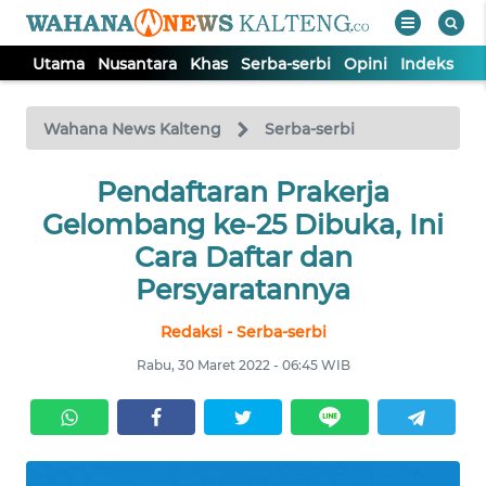
Utama
Nusantara
Khas
Serba-serbi
Opini
Indeks
WAHANA
Tutup
TV
Wahana News Kalteng
Serba-serbi
UTAMA
Pendaftaran Prakerja
Gelombang ke-25 Dibuka, Ini
NUSANTARA
Cara Daftar dan
Persyaratannya
KHAS
Redaksi - Serba-serbi
Rabu, 30 Maret 2022 - 06:45 WIB
SERBA-
SERBI
OPINI