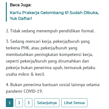
Baca Juga:
WN
Kartu Prakerja Gelombang 61 Sudah Dibuka,
BANTEN
Yuk Daftar!
WN
2. Tidak sedang menempuh pendidikan formal.
NTT
3. Sedang mencari kerja, pekerja/buruh yang
WN
terkena PHK, atau pekerja/buruh yang
KEPRI
membutuhkan peningkatan kompetensi kerja,
seperti pekerja/buruh yang dirumahkan dan
WN
pekerja bukan penerima upah, termasuk pelaku
PAPUA
usaha mikro & kecil.
WN
4. Bukan penerima bantuan sosial lainnya selama
PAPUA
BARAT
pandemi COVID-19.
1
2
3
Selanjutnya
Lihat Semua
WN
RIAU