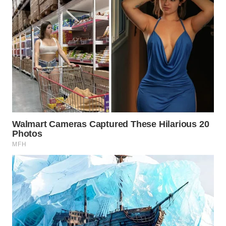
Wahana
Media
Group
WAHANA
NEWS
WAHANA
TANI
WAHANA
ADVOKAT
WAHANA
INFRASTRUKTUR
WAHANA
KONSUMEN