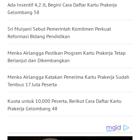
Ada Insentif 4,2 Jt, Begini Cara Daftar Kartu Prakerja
Gelombang 58
WN
NUSANTARA
Sri Mulyani Sebut Pemerintah Komitmen Perkuat
Reformasi Bidang Pendidikan
WN
JOGJA
Menko Airlangga Pastikan Program Kartu Prakerja Tetap
WN
Berlanjut dan Dikembangkan
JATIM
Menko Airlangga Katakan Penerima Kartu Prakerja Sudah
WN
Tembus 17 Juta Peserta
BALI
Kuota untuk 10.000 Peserta, Berikut Cara Daftar Kartu
WN
Prakerja Gelombang 48
KALBAR
WN
KALTENG