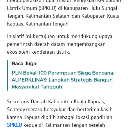
mengoperasikan dua Stasiun Pengisian Kendaraan
REDAKSI
Listrik Umum (SPKLU) di Kabupaten Hulu Sungai
Tengah, Kalimantan Selatan, dan Kabupaten Kuala
KARIR
Kapuas, Kalimantan Tengah.
DISCLAIMER
Inisiatif ini bertujuan untuk mendukung upaya
pemerintah daerah dalam mengembangkan
Wahana
ekosistem kendaraan listrik.
News
Regional
Baca Juga:
PLN Bekali 100 Perempuan Siaga Bencana,
WN
ALPERKLINAS: Langkah Strategis Bangun
SUMUT
Masyarakat Tangguh
WN
Sekretaris Daerah Kabupaten Kuala Kapuas,
JAKARTA
Septedy merasa bersyukur dan berterima kasih
karena Kapuas dipilih sebagai lokasi pendirian
WN
SPKLU
kedua di Kalimantan Tengah setelah
JABAR