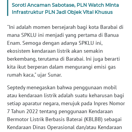
Soroti Ancaman Sabotase, PLN Watch Minta
Infrastruktur PLN Jadi Objek Vital Khusus
WN
SERAMBI
"Ini adalah momen bersejarah bagi kota Barabai di
mana SPKLU ini menjadi yang pertama di Banua
WN
Enam. Semoga dengan adanya SPKLU ini,
JAMBI
ekosistem kendaraan listrik akan semakin
berkembang, terutama di Barabai. Ini juga berarti
WN
SULTRA
kita ikut berperan dalam mengurangi emisi gas
rumah kaca," ujar Sunar.
WN
NTB
Septedy menegaskan bahwa penggunaan mobil
atau kendaraan listrik adalah suatu keharusan bagi
WN
setiap aparatur negara, merujuk pada Inpres Nomor
SULTENG
7 Tahun 2022 tentang penggunaan Kendaraan
Bermotor Listrik Berbasis Baterai (KBLBB) sebagai
WN
Kendaraan Dinas Operasional dan/atau Kendaraan
SULBAR