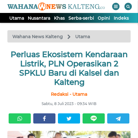
Utama
Nusantara
Khas
Serba-serbi
Opini
Indeks
WAHANA
Tutup
TV
Wahana News Kalteng
Utama
UTAMA
Perluas Ekosistem Kendaraan
Listrik, PLN Operasikan 2
NUSANTARA
SPKLU Baru di Kalsel dan
Kalteng
KHAS
Redaksi - Utama
Sabtu, 8 Juli 2023 - 09:34 WIB
SERBA-
SERBI
OPINI