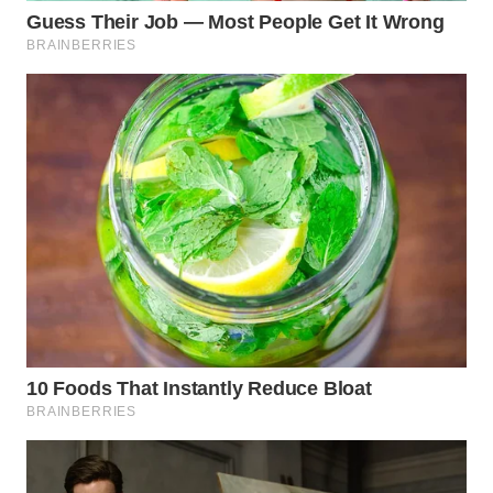
WN
TAPANULI
TENGAH
WN DELI
SERDANG
WN
TEBING
TINGGI
WN
PAKPAK
WN
KARAWANG
WN