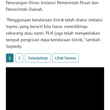
Perorangan Dinas Instansi Pemerintah Pusat dan
Pemerintah Daerah.
WN
BABEL
"Penggunaan kendaraan listrik telah diatur melalui
Inpres, yang berarti kita harus memilikinya
WN
sekarang atau nanti. PLN juga telah menyediakan
SUMBAR
tempat pengisian daya kendaraan listrik," tambah
Septedy.
WN
SUMSEL
1
2
Selanjutnya
Lihat Semua
WN
BENGKULU
WN
LAMPUNG
WN
JATENG