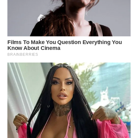
WN
PRIANGAN
TIMUR
WN
SEMARANG
WN
SOLO
WN
BOROBUDUR
WN
MADURA
WN
SURABAYA