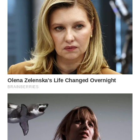
WN
INDRAMAYU
WN
KUNINGAN
WN
MAJALENGKA
WN
SUBANG
WN
SUKABUMI
WN
PURWAKARTA