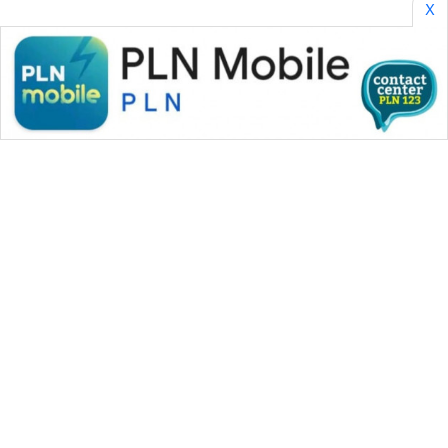
X
WAHANA MEDIA GROUP
|
|
|
WAHANA NEWS co
WAHANA TANI
WAHANA ADVOKAT
|
|
WAHANA INFRASTRUKTUR
WAHANA KONSUMEN
|
|
|
WAHANA LISTRIK
WAHANA TRAVEL
WAHANA TV