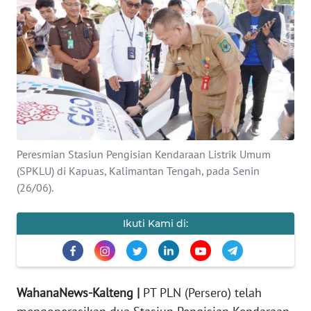
Informasi
INDEKS
BERITA
KONTAK
KAMI
INFO
Peresmian Stasiun Pengisian Kendaraan Listrik Umum
IKLAN
(SPKLU) di Kapuas, Kalimantan Tengah, pada Senin
(26/06).
TENTANG
KAMI
Ikuti Kami di:
PEDOMAN
MEDIA
SIBER
WahanaNews-Kalteng |
PT PLN (Persero) telah