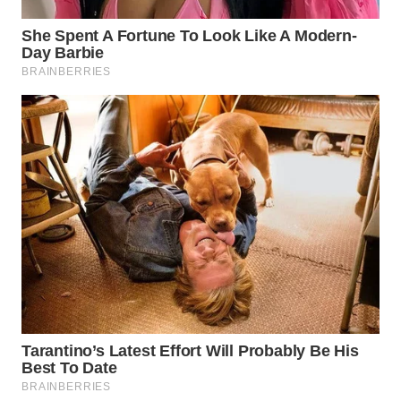
WN
NATUNA
WN
BINTAN
WN
MANDALIKA
WN
LIKUPANG
WN
LABUANBAJO
WN
BORNEO