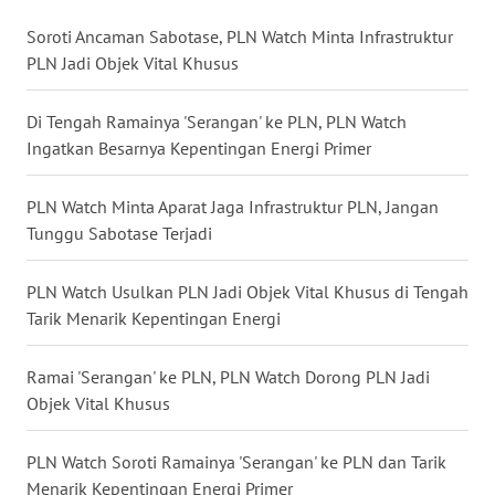
Soroti Ancaman Sabotase, PLN Watch Minta Infrastruktur
WN
PLN Jadi Objek Vital Khusus
KALTARA
Di Tengah Ramainya 'Serangan' ke PLN, PLN Watch
WN
Ingatkan Besarnya Kepentingan Energi Primer
KALSEL
PLN Watch Minta Aparat Jaga Infrastruktur PLN, Jangan
WN
KALTIM
Tunggu Sabotase Terjadi
WN
PLN Watch Usulkan PLN Jadi Objek Vital Khusus di Tengah
SULSEL
Tarik Menarik Kepentingan Energi
WN
Ramai 'Serangan' ke PLN, PLN Watch Dorong PLN Jadi
GORONTALO
Objek Vital Khusus
WN
PLN Watch Soroti Ramainya 'Serangan' ke PLN dan Tarik
SULUT
Menarik Kepentingan Energi Primer