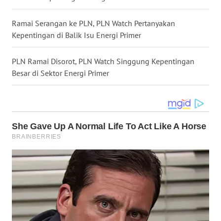
WN
Ramai Serangan ke PLN, PLN Watch Pertanyakan
MALUKU
Kepentingan di Balik Isu Energi Primer
WN
PLN Ramai Disorot, PLN Watch Singgung Kepentingan
MALUT
Besar di Sektor Energi Primer
WN
DAIRI
WN
DANAU
TOBA
WN
NIAS
WN
LANGKAT