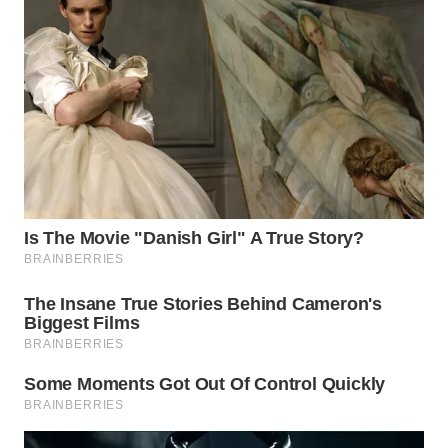
BEKASI
WN
BOGOR
WN
DEPOK
WN
TAPANULI
UTARA
WN
SAMOSIR
WN
PADANG
LAWAS