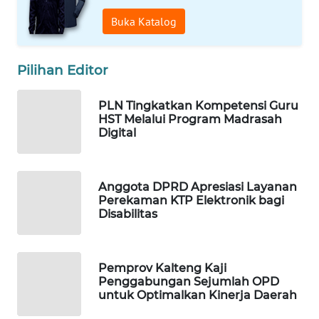
Buka Katalog
WAHANA
SPORT
Pilihan Editor
WAHANA
UMKM
PLN Tingkatkan Kompetensi Guru
HST Melalui Program Madrasah
Digital
WAHANA
SELEB
Anggota DPRD Apresiasi Layanan
WAHANA
Perekaman KTP Elektronik bagi
PERSONA
Disabilitas
WAHANA
OTOMOTIF
Pemprov Kalteng Kaji
Penggabungan Sejumlah OPD
WAHANA
untuk Optimalkan Kinerja Daerah
HEALTH