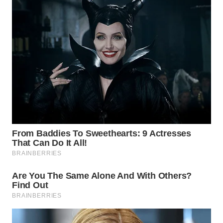
WN
SUMEDANG
WN
CIANJUR
WN
KEPULAUAN
SERIBU
WN
TANGERANG
WN
BINJAI
WN
CIREBON