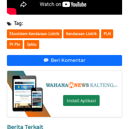
WN
NUSANTARA
Tag:
WN
Ekosistem Kendaraan Listrik
Kendaraan Listrik
PLN
JOGJA
Pt Pln
Spklu
WN
Beri Komentar
JATIM
WN
BALI
WN
Install Aplikasi
KALBAR
WN
KALTENG
Berita Terkait