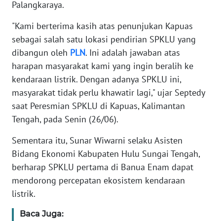
Palangkaraya.
WN
"Kami berterima kasih atas penunjukan Kapuas
BANTEN
sebagai salah satu lokasi pendirian SPKLU yang
dibangun oleh
PLN
. Ini adalah jawaban atas
WN
NTT
harapan masyarakat kami yang ingin beralih ke
kendaraan listrik. Dengan adanya SPKLU ini,
WN
masyarakat tidak perlu khawatir lagi," ujar Septedy
KEPRI
saat Peresmian SPKLU di Kapuas, Kalimantan
Tengah, pada Senin (26/06).
WN
PAPUA
Sementara itu, Sunar Wiwarni selaku Asisten
Bidang Ekonomi Kabupaten Hulu Sungai Tengah,
WN
berharap SPKLU pertama di Banua Enam dapat
PAPUA
mendorong percepatan ekosistem kendaraan
BARAT
listrik.
WN
Baca Juga:
RIAU