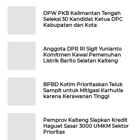
WAHANA
DPW PKB Kalimantan Tengah
DESA
Seleksi 30 Kandidat Ketua DPC
Kabupaten dan Kota
WISATA
LAPAK
WAHANA
Anggota DPR RI Sigit Yunianto
Komitmen Kawal Pemenuhan
Listrik Barito Selatan Kalteng
Wahana
Network
BPBD Kotim Prioritaskan Teluk
KONSUMEN
Sampit untuk Mitigasi Karhutla
LISTRIK
karena Kerawanan Tinggi
MASYARAKAT
KELISTRIKAN
Pemprov Kalteng Siapkan Kredit
Haguet Sasar 3000 UMKM Sektor
Prioritas
WALINKI
ID