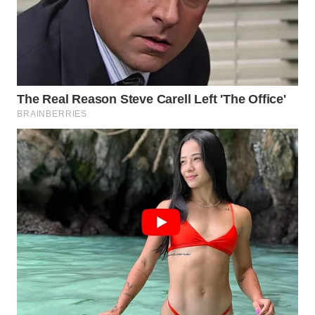
WN
TAPANULI
SELATAN
WN
TANJUNG
LESUNG
WN
KARO
WN
SIMALUNGUN
WN
LABUHANBATU