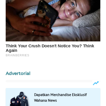
WAHANA
LISTRIK
WAHANA
TRAVEL
WAHANA
TV
WAHANANEWS
ID
Advertorial
WAHANANEWS
CO ID
Dapatkan Merchandise Eksklusif
WAHANANEWS
Wahana News
NET