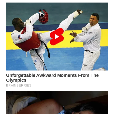
Wahana
Media
Group
WAHANA
NEWS
WAHANA
TANI
WAHANA
ADVOKAT
WAHANA
INFRASTRUKTUR
WAHANA
KONSUMEN