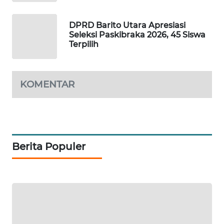
DPRD Barito Utara Apresiasi
MAWAKA
Seleksi Paskibraka 2026, 45 Siswa
ID
Terpilih
MARTABAT
NET
KOMENTAR
PLN
WATCH
MKLI
Berita Populer
LPKKI
LKKI
KOPEKLIN