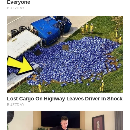
WN
PRIANGAN
TIMUR
WN
SEMARANG
WN
SOLO
WN
BOROBUDUR
WN
MADURA
WN
SURABAYA