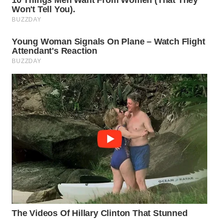
WN
INDRAMAYU
WN
KUNINGAN
WN
MAJALENGKA
WN
SUBANG
WN
SUKABUMI
WN
PURWAKARTA