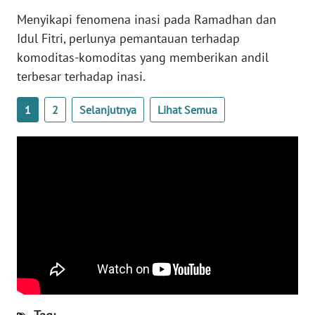
Menyikapi fenomena inasi pada Ramadhan dan
WN
Idul Fitri, perlunya pemantauan terhadap
BABEL
komoditas-komoditas yang memberikan andil
terbesar terhadap inasi.
WN
SUMBAR
1
2
Selanjutnya
Lihat Semua
WN
SUMSEL
WN
BENGKULU
WN
LAMPUNG
WN
JATENG