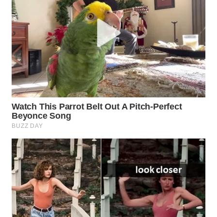
WN
NATUNA
WN
BINTAN
WN
MANDALIKA
WN
LIKUPANG
WN
LABUANBAJO
WN
BORNEO