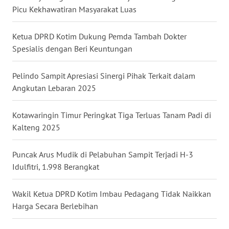
Picu Kekhawatiran Masyarakat Luas
WN
KALTARA
Ketua DPRD Kotim Dukung Pemda Tambah Dokter
Spesialis dengan Beri Keuntungan
WN
KALSEL
Pelindo Sampit Apresiasi Sinergi Pihak Terkait dalam
Angkutan Lebaran 2025
WN
KALTIM
Kotawaringin Timur Peringkat Tiga Terluas Tanam Padi di
Kalteng 2025
WN
SULSEL
Puncak Arus Mudik di Pelabuhan Sampit Terjadi H-3
Idulfitri, 1.998 Berangkat
WN
GORONTALO
Wakil Ketua DPRD Kotim Imbau Pedagang Tidak Naikkan
Harga Secara Berlebihan
WN
SULUT