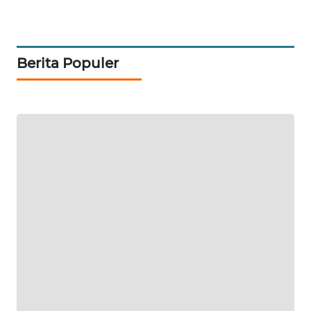
PORTAL
KONSUMEN
Berita Populer
FORWAMKI
ALPERKLINAS
FORJASIDA
TAMBANG
NEWS
SITUNGIR
NEWS
SIDIKALANG
NEWS