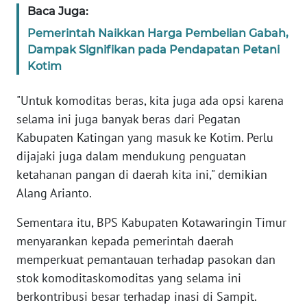
Baca Juga:
Pemerintah Naikkan Harga Pembelian Gabah,
WN
SERAMBI
Dampak Signifikan pada Pendapatan Petani
Kotim
WN
"Untuk komoditas beras, kita juga ada opsi karena
JAMBI
selama ini juga banyak beras dari Pegatan
Kabupaten Katingan yang masuk ke Kotim. Perlu
WN
SULTRA
dijajaki juga dalam mendukung penguatan
ketahanan pangan di daerah kita ini," demikian
WN
Alang Arianto.
NTB
Sementara itu, BPS Kabupaten Kotawaringin Timur
WN
menyarankan kepada pemerintah daerah
SULTENG
memperkuat pemantauan terhadap pasokan dan
stok komoditaskomoditas yang selama ini
WN
berkontribusi besar terhadap inasi di Sampit.
SULBAR