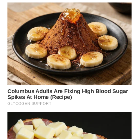
WN
TAPANULI
TENGAH
WN DELI
SERDANG
WN
TEBING
TINGGI
WN
PAKPAK
WN
KARAWANG
WN