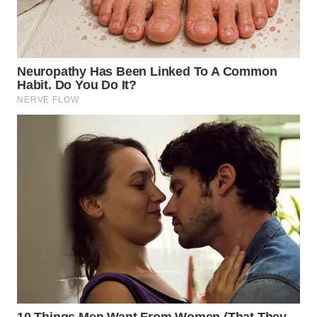
WN
SUMEDANG
WN
CIANJUR
WN
KEPULAUAN
SERIBU
WN
TANGERANG
WN
BINJAI
WN
CIREBON