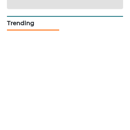
SIBARAGAS
NEWS
Trending
METRO
SIANTAR
NEWS
METRO
MEDAN
NEWS
METRO
JAKARTA
NEWS
KRT
NEWS