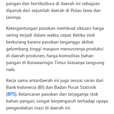
pangan dan hortikultura di daerah ini sebagian
WN
dipasok dari sejumlah daerah di Pulau Jawa dan
BANTEN
lainnya.
WN
Ketergantungan pasokan membuat uktuasi harga
NTT
sering terjadi dalam waktu cepat. Ketika stok
berkurang karena pasokan terganggu akibat
WN
gelombang tinggi maupun menurunnya produksi
KEPRI
di daerah produsen, harga komoditas bahan
pangan di Kotawaringin Timur biasanya langsung
WN
naik.
PAPUA
Kerja sama antardaerah ini juga sesuai saran dari
WN
Bank Indonesia (BI) dan Badan Pusat Statistik
PAPUA
(
BPS
). Kelancaran pasokan dan terjaganya stok
BARAT
bahan pangan, sangat berpengaruh terhadap upaya
pengendalian inasi di daerah ini.
WN
RIAU