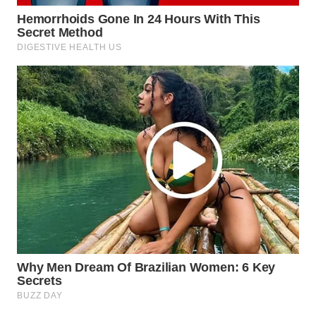
WAHANA
LISTRIK
WAHANA
TRAVEL
WAHANA
TV
WAHANANEWS
ID
WAHANANEWS
CO ID
WAHANANEWS
NET