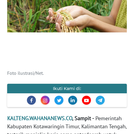
Informasi
INDEKS
BERITA
KONTAK
KAMI
INFO
IKLAN
Foto ilustrasi/Net.
TENTANG
Ikuti Kami di:
KAMI
PEDOMAN
MEDIA
KALTENG.WAHANANEWS.CO
, Sampit -
Pemerintah
SIBER
Kabupaten Kotawaringin Timur, Kalimantan Tengah,