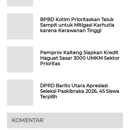
MAWAKA
BPBD Kotim Prioritaskan Teluk
ID
Sampit untuk Mitigasi Karhutla
karena Kerawanan Tinggi
MARTABAT
NET
Pemprov Kalteng Siapkan Kredit
PLN
Haguet Sasar 3000 UMKM Sektor
Prioritas
WATCH
MKLI
DPRD Barito Utara Apresiasi
Seleksi Paskibraka 2026, 45 Siswa
LPKKI
Terpilih
LKKI
KOMENTAR
KOPEKLIN