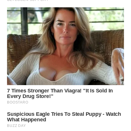
WN
TAPANULI
SELATAN
WN
TANJUNG
LESUNG
WN
KARO
WN
SIMALUNGUN
WN
LABUHANBATU