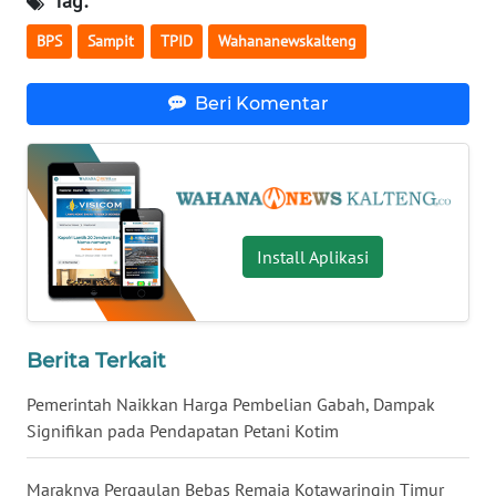
Tag:
BPS
Sampit
TPID
Wahananewskalteng
WN
NUSANTARA
Beri Komentar
WN
JOGJA
WN
JATIM
Install Aplikasi
WN
BALI
Berita Terkait
WN
KALBAR
Pemerintah Naikkan Harga Pembelian Gabah, Dampak
Signifikan pada Pendapatan Petani Kotim
WN
KALTENG
Maraknya Pergaulan Bebas Remaja Kotawaringin Timur