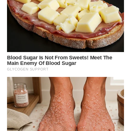
BEKASI
WN
BOGOR
WN
DEPOK
WN
TAPANULI
UTARA
WN
SAMOSIR
WN
PADANG
LAWAS