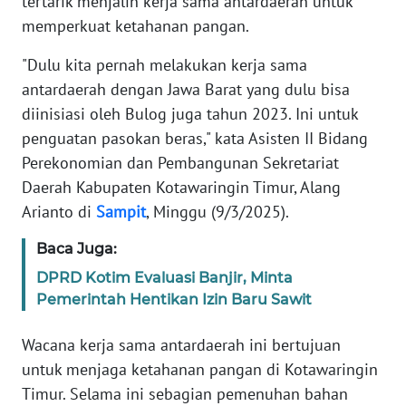
tertarik menjalin kerja sama antardaerah untuk
REDAKSI
memperkuat ketahanan pangan.
KARIR
"Dulu kita pernah melakukan kerja sama
antardaerah dengan Jawa Barat yang dulu bisa
DISCLAIMER
diinisiasi oleh Bulog juga tahun 2023. Ini untuk
penguatan pasokan beras," kata Asisten II Bidang
Wahana
Perekonomian dan Pembangunan Sekretariat
News
Daerah Kabupaten Kotawaringin Timur, Alang
Regional
Arianto di
Sampit
, Minggu (9/3/2025).
WN
Baca Juga:
SUMUT
DPRD Kotim Evaluasi Banjir, Minta
Pemerintah Hentikan Izin Baru Sawit
WN
JAKARTA
Wacana kerja sama antardaerah ini bertujuan
untuk menjaga ketahanan pangan di Kotawaringin
WN
JABAR
Timur. Selama ini sebagian pemenuhan bahan