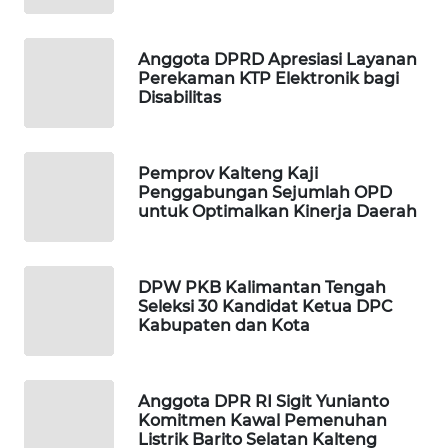
WAHANA
Anggota DPRD Apresiasi Layanan
DESA
Perekaman KTP Elektronik bagi
WISATA
Disabilitas
LAPAK
WAHANA
Pemprov Kalteng Kaji
Penggabungan Sejumlah OPD
Wahana
untuk Optimalkan Kinerja Daerah
Network
KONSUMEN
DPW PKB Kalimantan Tengah
LISTRIK
Seleksi 30 Kandidat Ketua DPC
Kabupaten dan Kota
MASYARAKAT
KELISTRIKAN
Anggota DPR RI Sigit Yunianto
Komitmen Kawal Pemenuhan
WALINKI
Listrik Barito Selatan Kalteng
ID