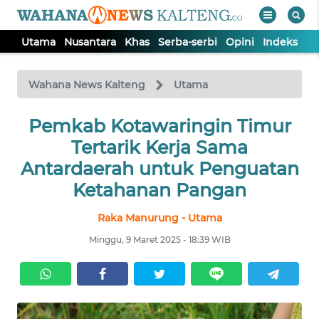
Utama
Nusantara
Khas
Serba-serbi
Opini
Indeks
WAHANA
Tutup
TV
Wahana News Kalteng
Utama
UTAMA
Pemkab Kotawaringin Timur
Tertarik Kerja Sama
NUSANTARA
Antardaerah untuk Penguatan
Ketahanan Pangan
KHAS
Raka Manurung - Utama
Minggu, 9 Maret 2025 - 18:39 WIB
SERBA-
SERBI
OPINI