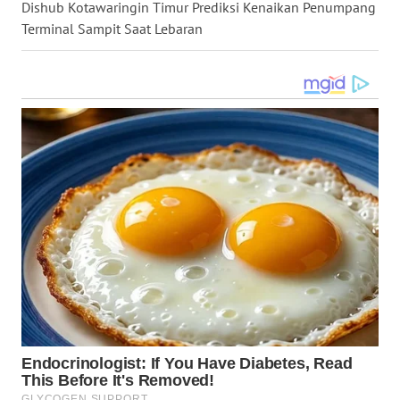
Dishub Kotawaringin Timur Prediksi Kenaikan Penumpang
Terminal Sampit Saat Lebaran
WN
MALUKU
WN
MALUT
WN
DAIRI
WN
DANAU
TOBA
WN
NIAS
WN
LANGKAT