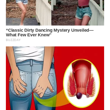
Wahana
Media
Group
WAHANA
NEWS
WAHANA
TANI
WAHANA
ADVOKAT
WAHANA
INFRASTRUKTUR
WAHANA
KONSUMEN