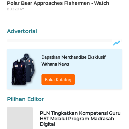
WAHANA
SPORT
Advertorial
WAHANA
UMKM
WAHANA
Dapatkan Merchandise Eksklusif
SELEB
Wahana News
WAHANA
Buka Katalog
PERSONA
WAHANA
Pilihan Editor
OTOMOTIF
PLN Tingkatkan Kompetensi Guru
HST Melalui Program Madrasah
WAHANA
Digital
HEALTH